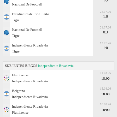
1:2
Nacional De Football
25.07.26
Estudiantes de Río Cuarto
1:0
Tigre
21.07.26
Nacional De Football
0:3
Tigre
12.07.26
Independiente Rivadavia
1:0
Tigre
SIGUIENTES JUEGOS
Independiente Rivadavia
11.08.26
Fluminense
18:00
Independiente Rivadavia
15.08.26
Belgrano
18:00
Independiente Rivadavia
18.08.26
Independiente Rivadavia
18:00
Fluminense