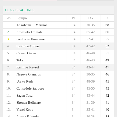
CLASIFICACIONES
Pos.
Equipo
PJ
DG
Pt.
1.
Yokohama F. Marinos
34
70-35
68
2.
Kawasaki Frontale
34
65-42
66
3.
Sanfrecce Hiroshima
34
52-41
55
4.
Kashima Antlers
34
47-42
52
5.
Cerezo Osaka
34
46-40
51
6.
Tokyo
34
46-43
49
7.
Kashiwa Reysol
34
43-44
47
8.
Nagoya Grampus
34
30-35
46
9.
Urawa Reds
34
48-39
45
10.
Consadole Sapporo
34
45-55
45
11.
Sagan Tosu
34
45-44
42
12.
Shonan Bellmare
34
31-39
41
13.
Vissel Kobe
34
35-41
40
14.
Avispa Fukuoka
34
29-38
38