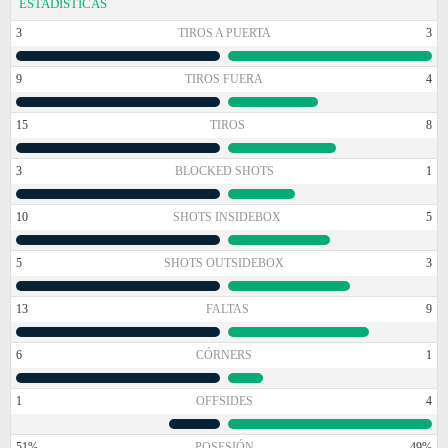
ESTADÍSTICAS
3
TIROS A PUERTA
3
9
TIROS FUERA
4
15
TIROS
8
3
BLOCKED SHOTS
1
10
SHOTS INSIDEBOX
5
5
SHOTS OUTSIDEBOX
3
13
FALTAS
9
6
CÓRNERS
1
1
OFFSIDES
4
51%
POSESIÓN
49%