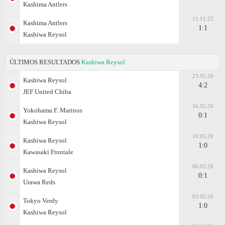
Kashima Antlers
11.11.23
Kashima Antlers
1:1
Kashiwa Reysol
ÚLTIMOS RESULTADOS
Kashiwa Reysol
23.05.26
Kashiwa Reysol
4:2
JEF United Chiba
16.05.26
Yokohama F. Marinos
0:1
Kashiwa Reysol
10.05.26
Kashiwa Reysol
1:0
Kawasaki Frontale
06.05.26
Kashiwa Reysol
0:1
Urawa Reds
03.05.26
Tokyo Verdy
1:0
Kashiwa Reysol