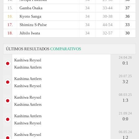
15.
Gamba Osaka
34
33-44
37
16.
Kyoto Sanga
34
30-38
36
17.
Shimizu S-Pulse
34
44-54
33
18.
Júbilo Iwata
34
32-57
30
ÚLTIMOS RESULTADOS
COMPARATIVOS
24.04.26
Kashiwa Reysol
0:1
Kashima Antlers
20.07.25
Kashima Antlers
3:2
Kashiwa Reysol
08.03.25
Kashiwa Reysol
1:3
Kashima Antlers
21.09.24
Kashima Antlers
0:0
Kashiwa Reysol
06.05.24
Kashiwa Reysol
1:2