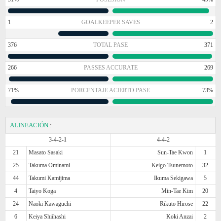
1
GOALKEEPER SAVES
2
376
TOTAL PASE
371
266
PASSES ACCURATE
269
71%
PORCENTAJE ACIERTO PASE
73%
ALINEACIÓN
:
3-4-2-1
4-4-2
21
Masato Sasaki
Sun-Tae Kwon
1
25
Takuma Ominami
Keigo Tsunemoto
32
44
Takumi Kamijima
Ikuma Sekigawa
5
4
Taiyo Koga
Min-Tae Kim
20
24
Naoki Kawaguchi
Rikuto Hirose
22
6
Keiya Shiihashi
Koki Anzai
2