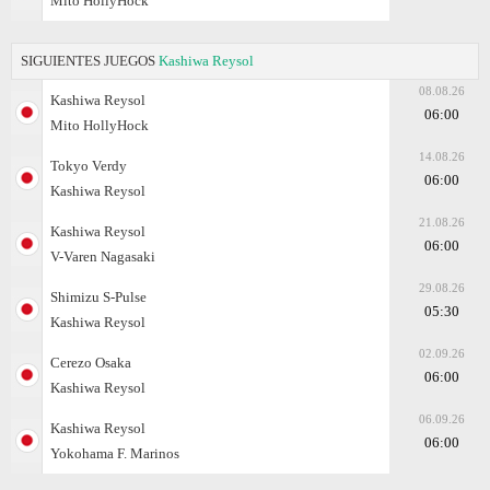
Mito HollyHock
SIGUIENTES JUEGOS
Kashiwa Reysol
08.08.26
Kashiwa Reysol
06:00
Mito HollyHock
14.08.26
Tokyo Verdy
06:00
Kashiwa Reysol
21.08.26
Kashiwa Reysol
06:00
V-Varen Nagasaki
29.08.26
Shimizu S-Pulse
05:30
Kashiwa Reysol
02.09.26
Cerezo Osaka
06:00
Kashiwa Reysol
06.09.26
Kashiwa Reysol
06:00
Yokohama F. Marinos