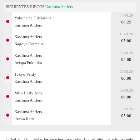
SIGUIENTES JUEGOS
Kashima Antlers
07.08.26
Yokohama F. Marinos
06:25
Kashima Antlers
15.08.26
Kashima Antlers
05:00
Nagoya Grampus
22.08.26
Kashima Antlers
05:00
Avispa Fukuoka
29.08.26
Tokyo Verdy
06:00
Kashima Antlers
02.09.26
Mito HollyHock
06:00
Kashima Antlers
06.09.26
Kashima Antlers
05:00
Urawa Reds
Fútbol en TV - Todos los derechos reservados. Con el sitio que está visitando,