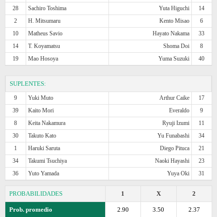
28
Sachiro Toshima
Yuta Higuchi
14
2
H. Mitsumaru
Kento Misao
6
10
Matheus Savio
Hayato Nakama
33
14
T. Koyamatsu
Shoma Doi
8
19
Mao Hosoya
Yuma Suzuki
40
SUPLENTES:
9
Yuki Muto
Arthur Caike
17
39
Kaito Mori
Everaldo
9
8
Keita Nakamura
Ryuji Izumi
11
30
Takuto Kato
Yu Funabashi
34
1
Haruki Saruta
Diego Pituca
21
34
Takumi Tsuchiya
Naoki Hayashi
23
36
Yuto Yamada
Yuya Oki
31
PROBABILIDADES
1
X
2
Prob. promedio
2.90
3.50
2.37