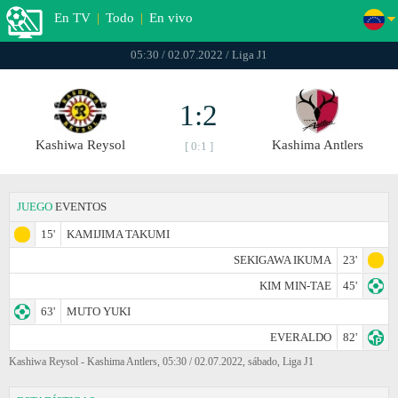
En TV
|
Todo
|
En vivo
05:30 / 02.07.2022 / Liga J1
1:2
Kashiwa Reysol
Kashima Antlers
[ 0:1 ]
JUEGO
EVENTOS
15'
KAMIJIMA TAKUMI
SEKIGAWA IKUMA
23'
KIM MIN-TAE
45'
63'
MUTO YUKI
EVERALDO
82'
Kashiwa Reysol - Kashima Antlers, 05:30 / 02.07.2022, sábado, Liga J1