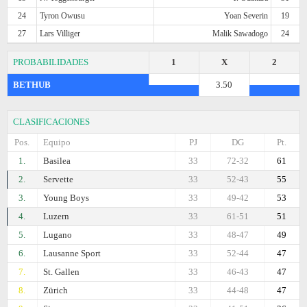
24
Tyron Owusu
Yoan Severin
19
27
Lars Villiger
Malik Sawadogo
24
PROBABILIDADES
1
X
2
BETHUB
3.50
CLASIFICACIONES
Pos.
Equipo
PJ
DG
Pt.
1.
Basilea
33
72-32
61
2.
Servette
33
52-43
55
3.
Young Boys
33
49-42
53
4.
Luzern
33
61-51
51
5.
Lugano
33
48-47
49
6.
Lausanne Sport
33
52-44
47
7.
St. Gallen
33
46-43
47
8.
Zürich
33
44-48
47