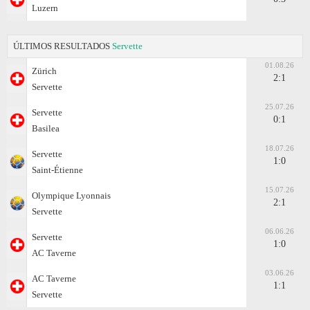
Luzern
ÚLTIMOS RESULTADOS
Servette
01.08.26
Zürich
2:1
Servette
25.07.26
Servette
0:1
Basilea
18.07.26
Servette
1:0
Saint-Étienne
15.07.26
Olympique Lyonnais
2:1
Servette
06.06.26
Servette
1:0
AC Taverne
03.06.26
AC Taverne
1:1
Servette