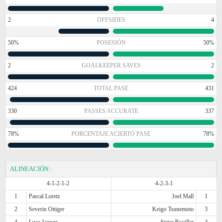
2
OFFSIDES
4
50%
POSESIÓN
50%
2
GOALKEEPER SAVES
2
424
TOTAL PASE
431
330
PASSES ACCURATE
337
78%
PORCENTAJE ACIERTO PASE
78%
ALINEACIÓN
:
4-1-2-1-2
4-2-3-1
1
Pascal Loretz
Joel Mall
1
2
Severin Ottiger
Keigo Tsunemoto
3
4
Luca Jaquez
Steve Rouiller
4