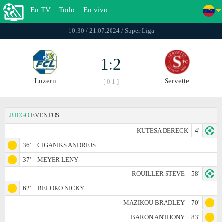
En TV
|
Todo
|
En vivo
10:30 / 21.07.2024 / Super Liga
1:2
Luzern
Servette
[ 0:1 ]
JUEGO
EVENTOS
KUTESA DERECK
4'
36'
CIGANIKS ANDREJS
37'
MEYER LENY
ROUILLER STEVE
58'
62'
BELOKO NICKY
MAZIKOU BRADLEY
70'
BARON ANTHONY
83'