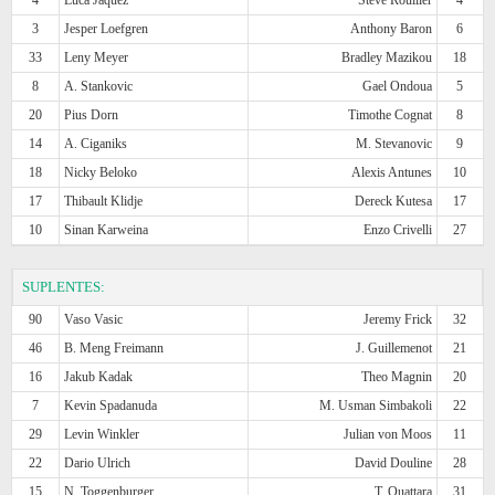
3
Jesper Loefgren
Anthony Baron
6
33
Leny Meyer
Bradley Mazikou
18
8
A. Stankovic
Gael Ondoua
5
20
Pius Dorn
Timothe Cognat
8
14
A. Ciganiks
M. Stevanovic
9
18
Nicky Beloko
Alexis Antunes
10
17
Thibault Klidje
Dereck Kutesa
17
10
Sinan Karweina
Enzo Crivelli
27
SUPLENTES:
90
Vaso Vasic
Jeremy Frick
32
46
B. Meng Freimann
J. Guillemenot
21
16
Jakub Kadak
Theo Magnin
20
7
Kevin Spadanuda
M. Usman Simbakoli
22
29
Levin Winkler
Julian von Moos
11
22
Dario Ulrich
David Douline
28
15
N. Toggenburger
T. Ouattara
31