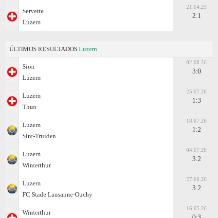
21.04.25
Servette
2:1
Luzern
ÚLTIMOS RESULTADOS
Luzern
02.08.26
Sion
3:0
Luzern
25.07.26
Luzern
1:3
Thun
18.07.26
Luzern
1:2
Sint-Truiden
04.07.26
Luzern
3:2
Winterthur
27.06.26
Luzern
3:2
FC Stade Lausanne-Ouchy
16.05.26
Winterthur
0:3