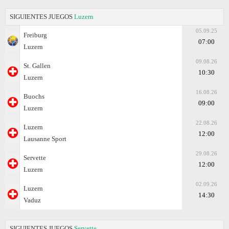
SIGUIENTES JUEGOS
Luzern
05.09.25
Freiburg
07:00
Luzern
09.08.26
St. Gallen
10:30
Luzern
16.08.26
Buochs
09:00
Luzern
22.08.26
Luzern
12:00
Lausanne Sport
29.08.26
Servette
12:00
Luzern
02.09.26
Luzern
14:30
Vaduz
SIGUIENTES JUEGOS
Servette