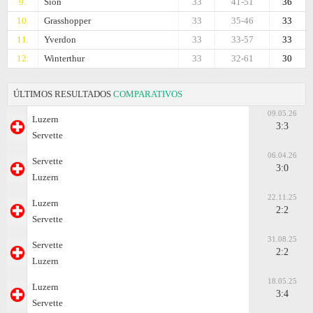
9.
Sion
33
41-51
36
10.
Grasshopper
33
35-46
33
11.
Yverdon
33
33-57
33
12.
Winterthur
33
32-61
30
ÚLTIMOS RESULTADOS
COMPARATIVOS
09.05.26
Luzern
3:3
Servette
06.04.26
Servette
3:0
Luzern
22.11.25
Luzern
2:2
Servette
31.08.25
Servette
2:2
Luzern
18.05.25
Luzern
3:4
Servette