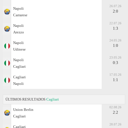
26.07.26
Napoli
2:0
Carrarese
22.07.26
Napoli
1:3
Arezzo
24.05.26
Napoli
1:0
Udinese
23.05.26
Napoli
0:3
Cagliari
17.05.26
Cagliari
1:1
Napoli
ÚLTIMOS RESULTADOS
Cagliari
02.08.26
Union Berlin
2:2
Cagliari
28.07.26
Cagliari