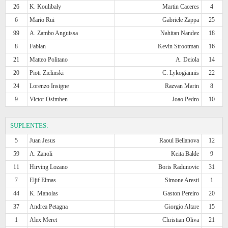
26
K. Koulibaly
Martin Caceres
4
6
Mario Rui
Gabriele Zappa
25
99
A. Zambo Anguissa
Nahitan Nandez
18
8
Fabian
Kevin Strootman
16
21
Matteo Politano
A. Deiola
14
20
Piotr Zielinski
C. Lykogiannis
22
24
Lorenzo Insigne
Razvan Marin
8
9
Victor Osimhen
Joao Pedro
10
SUPLENTES:
5
Juan Jesus
Raoul Bellanova
12
59
A. Zanoli
Keita Balde
9
11
Hirving Lozano
Boris Radunovic
31
7
Eljif Elmas
Simone Aresti
1
44
K. Manolas
Gaston Pereiro
20
37
Andrea Petagna
Giorgio Altare
15
1
Alex Meret
Christian Oliva
21