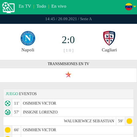
En TV
|
Todo
|
En vivo
14:45 / 26.09.2021 / Serie A
2:0
Napoli
Cagliari
[ 1:0 ]
TRANSMISIONES EN TV
JUEGO
EVENTOS
11'
OSIMHEN VICTOR
57'
INSIGNE LORENZO
WALUKIEWICZ SEBASTIAN
59'
66'
OSIMHEN VICTOR