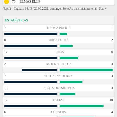
76'
ELMAS ELJIF
Napoli - Cagliari, 14:45 / 26.09.2021, domingo, Serie A , transmisiones en tv: Star +
ESTADÍSTICAS
7
TIROS A PUERTA
1
8
TIROS FUERA
2
17
TIROS
6
2
BLOCKED SHOTS
3
7
SHOTS INSIDEBOX
3
10
SHOTS OUTSIDEBOX
3
12
FALTAS
10
6
CÓRNERS
4