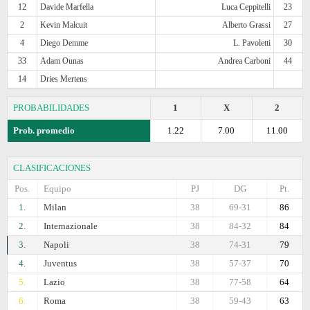
12
Davide Marfella
Luca Ceppitelli
23
2
Kevin Malcuit
Alberto Grassi
27
4
Diego Demme
L. Pavoletti
30
33
Adam Ounas
Andrea Carboni
44
14
Dries Mertens
PROBABILIDADES
1
X
2
Prob. promedio
1.22
7.00
11.00
CLASIFICACIONES
Pos.
Equipo
PJ
DG
Pt.
1.
Milan
38
69-31
86
2.
Internazionale
38
84-32
84
3.
Napoli
38
74-31
79
4.
Juventus
38
57-37
70
5.
Lazio
38
77-58
64
6.
Roma
38
59-43
63