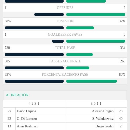
1
OFFSIDES
2
68%
POSESIÓN
32%
1
GOALKEEPER SAVES
5
738
TOTAL PASE
334
685
PASSES ACCURATE
266
93%
PORCENTAJE ACIERTO PASE
80%
ALINEACIÓN
:
4-2-3-1
3-5-1-1
25
David Ospina
Alessio Cragno
28
22
G. Di Lorenzo
S. Walukiewicz
40
13
Amir Rrahmani
Diego Godin
2