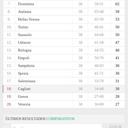
7.
Fiorentina
38
59-51
62
8.
Atalanta
38
65-48
59
9.
Hellas Verona
38
65-59
53
10.
Torino
38
46-41
50
11.
Sassuolo
38
64-66
50
12.
Udinese
38
61-58
47
13.
Bologna
38
44-55
46
14.
Empoli
38
50-70
41
15.
Sampdoria
38
46-63
36
16.
Spezia
38
41-71
36
17.
Salernitana
38
33-78
31
18.
Cagliari
38
34-68
30
19.
Genoa
38
27-60
28
20.
Venezia
38
34-69
27
ÚLTIMOS RESULTADOS
COMPARATIVOS
23.05.26