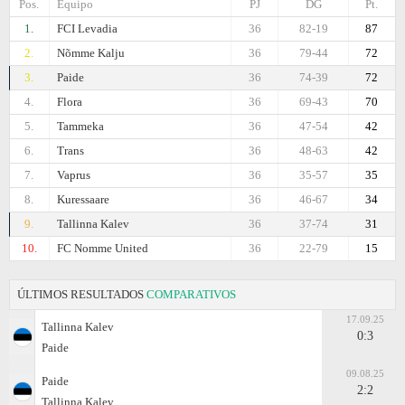
Pos.
Equipo
PJ
DG
Pt.
1.
FCI Levadia
36
82-19
87
2.
Nõmme Kalju
36
79-44
72
3.
Paide
36
74-39
72
4.
Flora
36
69-43
70
5.
Tammeka
36
47-54
42
6.
Trans
36
48-63
42
7.
Vaprus
36
35-57
35
8.
Kuressaare
36
46-67
34
9.
Tallinna Kalev
36
37-74
31
10.
FC Nomme United
36
22-79
15
ÚLTIMOS RESULTADOS
COMPARATIVOS
17.09.25
Tallinna Kalev
0:3
Paide
09.08.25
Paide
2:2
Tallinna Kalev