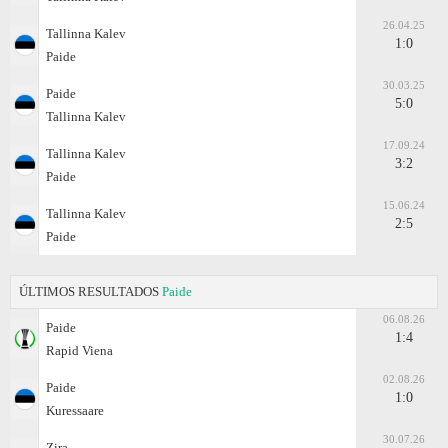
26.04.25
Tallinna Kalev
1:0
Paide
30.03.25
Paide
5:0
Tallinna Kalev
17.09.24
Tallinna Kalev
3:2
Paide
15.06.24
Tallinna Kalev
2:5
Paide
ÚLTIMOS RESULTADOS
Paide
06.08.26
Paide
1:4
Rapid Viena
02.08.26
Paide
1:0
Kuressaare
30.07.26
Zira