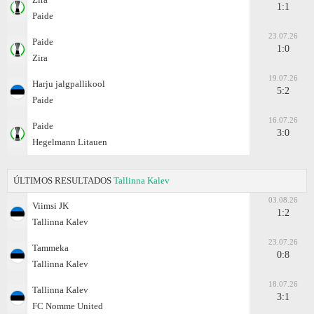
1:1
Paide
23.07.26
Paide
1:0
Zira
19.07.26
Harju jalgpallikool
5:2
Paide
16.07.26
Paide
3:0
Hegelmann Litauen
ÚLTIMOS RESULTADOS
Tallinna Kalev
03.08.26
Viimsi JK
1:2
Tallinna Kalev
23.07.26
Tammeka
0:8
Tallinna Kalev
18.07.26
Tallinna Kalev
3:1
FC Nomme United