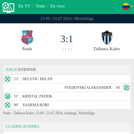
En TV
|
Todo
|
En vivo
12:00 / 21.07.2024 / Meistriliiga
3:1
Paide
Tallinna Kalev
[ 1:1 ]
JUEGO
EVENTOS
23'
DELEVIC MILAN
SVEDOVSKI ALEKSANDER
36'
51'
KRISTAL PATRIK
90'
SAARMA ROBI
Paide - Tallinna Kalev, 12:00 / 21.07.2024, domingo, Meistriliiga
CLASIFICACIONES