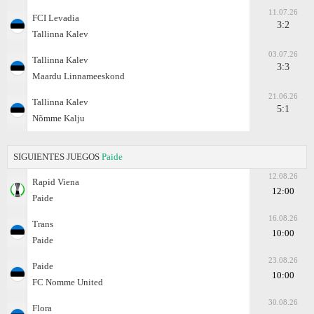
11.07.26
FCI Levadia
3:2
Tallinna Kalev
03.07.26
Tallinna Kalev
3:3
Maardu Linnameeskond
21.06.26
Tallinna Kalev
5:1
Nõmme Kalju
SIGUIENTES JUEGOS
Paide
12.08.26
Rapid Viena
12:00
Paide
16.08.26
Trans
10:00
Paide
23.08.26
Paide
10:00
FC Nomme United
30.08.26
Flora