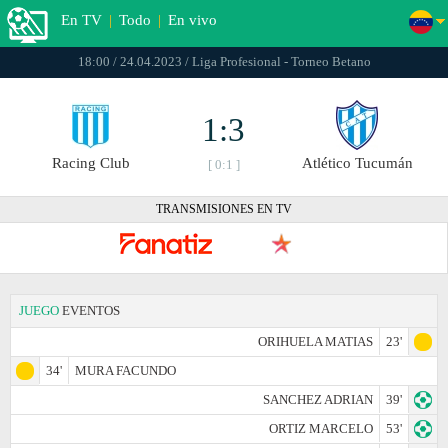
En TV
|
Todo
|
En vivo
18:00 / 24.04.2023 / Liga Profesional - Torneo Betano
1:3
Racing Club
Atlético Tucumán
[ 0:1 ]
TRANSMISIONES EN TV
JUEGO
EVENTOS
ORIHUELA MATIAS
23'
34'
MURA FACUNDO
SANCHEZ ADRIAN
39'
ORTIZ MARCELO
53'