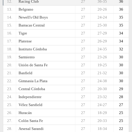
12.
Racing Club
27
36-35
36
13.
Belgrano
27
20-26
36
14.
Newell's Old Boys
27
24-24
35
15.
Barracas Central
27
25-30
35
16.
Tigre
27
27-29
34
17.
Platense
27
26-29
34
18.
Instituto Córdoba
27
24-35
32
19.
Sarmiento
27
23-26
30
20.
Unión de Santa Fe
27
19-25
30
21.
Banfield
27
21-32
30
22.
Gimnasia La Plata
27
24-38
30
23.
Central Córdoba
27
20-30
29
24.
Independiente
27
23-32
28
25.
Vélez Sarsfield
27
24-27
27
26.
Huracán
27
18-29
25
27.
Colón Santa Fe
27
20-33
25
28.
Arsenal Sarandi
27
18-34
22