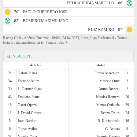
ESTIGARRIBIA MARCELO
68'
70'
PAOLO GUERRERO JOSE
82'
ROMERO MAXIMILIANO
RUIZ RAMIRO
87'
Racing Club - Atlético Tucumán, 18:00 / 24.04.2023, lunes, Liga Profesional - Torneo
Betano , transmisiones en tv: Fanatiz , Star +
ALINEACIÓN
:
4-3-1-2
4-4-2
21
Gabriel Arias
Tomas Marchiori
1
34
Facundo Mura
Marcelo Ortiz
3
30
L. German Sigali
Bruno Bianchi
2
48
Emiliano Insua
Nicolas Romero
20
16
Oscar Opazo
Matias Orihuela
39
11
J. David Gomez
Renzo Tesuri
24
5
Juan Nardoni
B. Kociubinski
16
6
Tomas Aviles
G. Acosta
8
23
Nicolas Oroz
Joaquin Pereyra
10