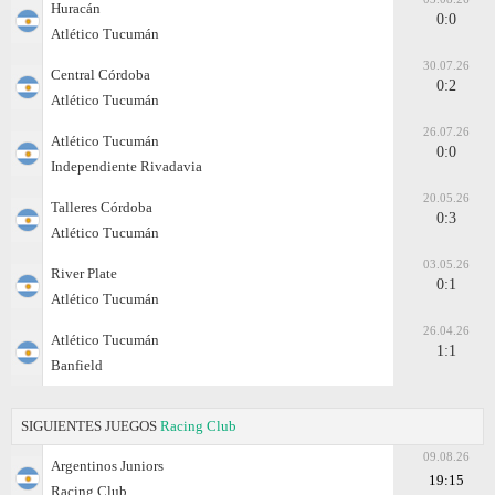
Huracán
0:0
Atlético Tucumán
30.07.26
Central Córdoba
0:2
Atlético Tucumán
26.07.26
Atlético Tucumán
0:0
Independiente Rivadavia
20.05.26
Talleres Córdoba
0:3
Atlético Tucumán
03.05.26
River Plate
0:1
Atlético Tucumán
26.04.26
Atlético Tucumán
1:1
Banfield
SIGUIENTES JUEGOS
Racing Club
09.08.26
Argentinos Juniors
19:15
Racing Club