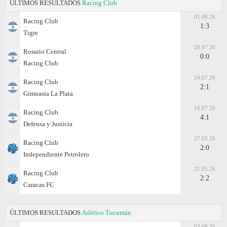
ÚLTIMOS RESULTADOS
Racing Club
01.08.26
Racing Club
1:3
Tigre
28.07.26
Rosario Central
0:0
Racing Club
24.07.26
Racing Club
2:1
Gimnasia La Plata
16.07.26
Racing Club
4:1
Defensa y Justicia
27.05.26
Racing Club
2:0
Independiente Petrolero
21.05.26
Racing Club
2:2
Caracas FC
ÚLTIMOS RESULTADOS
Atlético Tucumán
03.08.26