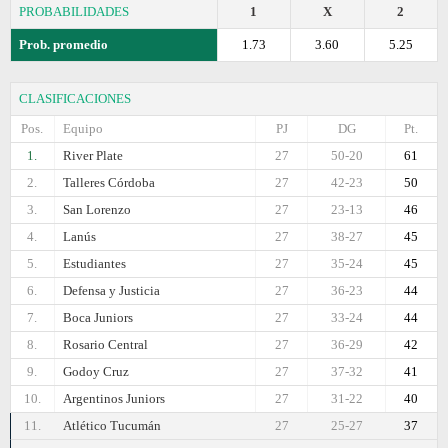
PROBABILIDADES
1
X
2
Prob. promedio
1.73
3.60
5.25
CLASIFICACIONES
Pos.
Equipo
PJ
DG
Pt.
1.
River Plate
27
50-20
61
2.
Talleres Córdoba
27
42-23
50
3.
San Lorenzo
27
23-13
46
4.
Lanús
27
38-27
45
5.
Estudiantes
27
35-24
45
6.
Defensa y Justicia
27
36-23
44
7.
Boca Juniors
27
33-24
44
8.
Rosario Central
27
36-29
42
9.
Godoy Cruz
27
37-32
41
10.
Argentinos Juniors
27
31-22
40
11.
Atlético Tucumán
27
25-27
37