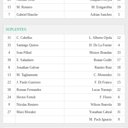
15
M. Romero
M. Estigarribia
19
7
Gabriel Hauche
Adrian Sanchez
5
SUPLENTES:
31
C. Cabellos
L. Alberto Ojeda
12
35
Santiago Quiros
H. De La Fuente
4
4
Ivan Pillud
Moises Brandan
33
39
E. Saliadarre
Braian Guille
17
8
Jonathan Galvan
Ramiro Ruiz
18
13
M. Tagliamonte
C. Menendez
11
22
J. Paolo Guerrero
F. Di Franco
15
50
Roman Fernandez
Lucas Naranjo
22
24
Hector Fertoli
F. Flores
6
9
Nicolas Reniero
Wilson Ibarrola
30
27
Maxi Moralez
Yonathan Cabral
31
M. Puch Ignacio
9