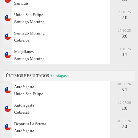
San Luis
25.10.25
Union San Felipe
2:0
Santiago Morning
17.10.25
Santiago Morning
3:0
Cobreloa
11.10.25
Magallanes
0:1
Santiago Morning
ÚLTIMOS RESULTADOS
Antofagasta
01.08.26
Antofagasta
5:1
Union San Felipe
12.07.26
Antofagasta
1:0
Cobresal
05.07.26
Deportes La Serena
2:4
Antofagasta