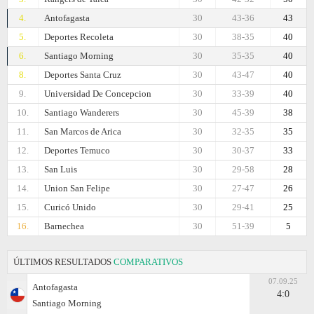
4.
Antofagasta
30
43-36
43
5.
Deportes Recoleta
30
38-35
40
6.
Santiago Morning
30
35-35
40
8.
Deportes Santa Cruz
30
43-47
40
9.
Universidad De Concepcion
30
33-39
40
10.
Santiago Wanderers
30
45-39
38
11.
San Marcos de Arica
30
32-35
35
12.
Deportes Temuco
30
30-37
33
13.
San Luis
30
29-58
28
14.
Union San Felipe
30
27-47
26
15.
Curicó Unido
30
29-41
25
16.
Barnechea
30
51-39
5
ÚLTIMOS RESULTADOS
COMPARATIVOS
07.09.25
Antofagasta
4:0
Santiago Morning