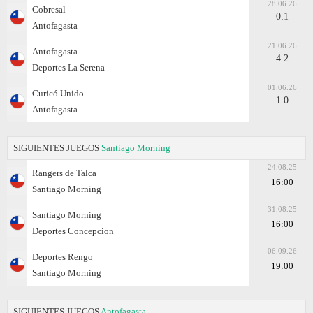
28.06.26
Cobresal
0:1
Antofagasta
21.06.26
Antofagasta
4:2
Deportes La Serena
01.06.26
Curicó Unido
1:0
Antofagasta
SIGUIENTES JUEGOS
Santiago Morning
24.08.25
Rangers de Talca
16:00
Santiago Morning
31.08.25
Santiago Morning
16:00
Deportes Concepcion
06.09.26
Deportes Rengo
19:00
Santiago Morning
SIGUIENTES JUEGOS
Antofagasta