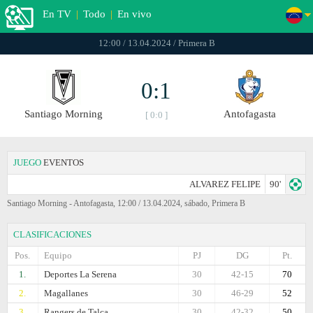
En TV
|
Todo
|
En vivo
12:00 / 13.04.2024 / Primera B
0:1
Santiago Morning
Antofagasta
[ 0:0 ]
JUEGO
EVENTOS
ALVAREZ FELIPE
90'
Santiago Morning - Antofagasta, 12:00 / 13.04.2024, sábado, Primera B
CLASIFICACIONES
Pos.
Equipo
PJ
DG
Pt.
1.
Deportes La Serena
30
42-15
70
2.
Magallanes
30
46-29
52
3.
Rangers de Talca
30
42-32
50