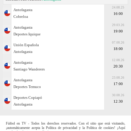
24.08.25
Antofagasta
16:00
Cobreloa
29.03.26
Antofagasta
19:00
Deportes Iquique
07.08.26
Unión Española
18:00
Antofagasta
12.08.26
Antofagasta
20:30
Santiago Wanderers
23.08.26
Antofagasta
17:00
Deportes Temuco
30.08.26
Deportes Copiapó
12:30
Antofagasta
Fútbol en TV - Todos los derechos reservados. Con el sitio que está visitando,
¡automáticamente acepta la Política de privacidad y la Política de cookies! ¡Aquí