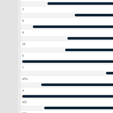
3
9
4
10
6
1
45%
4
425