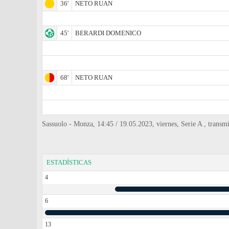
36'
NETO RUAN
45'
BERARDI DOMENICO
68'
NETO RUAN
Sassuolo - Monza, 14:45 / 19.05.2023, viernes, Serie A , transmi
ESTADÍSTICAS
4
6
13