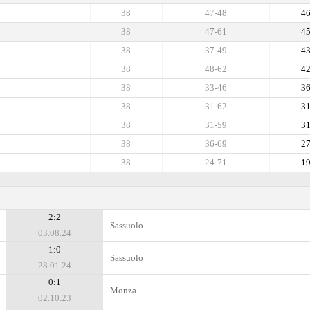
38
47-48
4
38
47-61
4
38
37-49
4
38
48-62
4
38
33-46
3
38
31-62
3
38
31-59
3
38
36-69
2
38
24-71
1
2:2
Sassuolo
03.08.24
1:0
Sassuolo
28.01.24
0:1
Monza
02.10.23