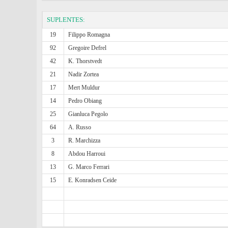
SUPLENTES:
19
Filippo Romagna
92
Gregoire Defrel
42
K. Thorstvedt
21
Nadir Zortea
17
Mert Muldur
14
Pedro Obiang
25
Gianluca Pegolo
64
A. Russo
3
R. Marchizza
8
Abdou Harroui
13
G. Marco Ferrari
15
E. Konradsen Ceide