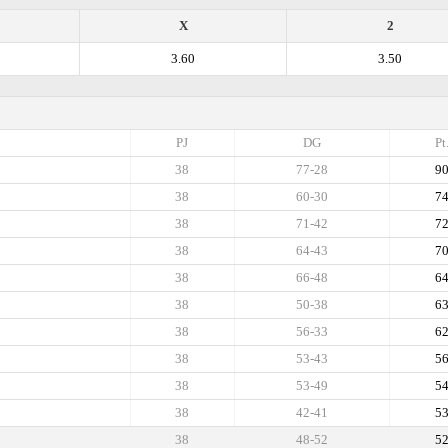
X
2
3.60
3.50
PJ
DG
Pt
38
77-28
9
38
60-30
7
38
71-42
7
38
64-43
7
38
66-48
6
38
50-38
6
38
56-33
6
38
53-43
5
38
53-49
5
38
42-41
5
38
48-52
5