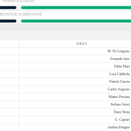
PASSES ACCURATE
RCENTAJE ACIERTO PASE
3-4-2-1
M. Di Gregorio
Armando Izzo
Pablo Mari
Luca Caldirola
Patrick Ciurria
Carlos Augusto
Matteo Pessina
Stefano Sensi
Dany Mota
G. Caprari
Andrea Petagna