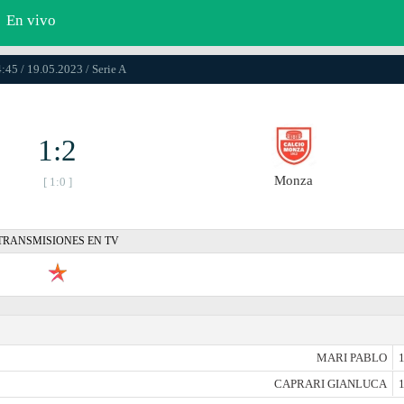
En vivo
:45 / 19.05.2023 / Serie A
1:2
Monza
[ 1:0 ]
TRANSMISIONES EN TV
MARI PABLO
1
CAPRARI GIANLUCA
1