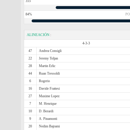
355
84%
PO
ALINEACIÓN
:
4-3-3
47
Andrea Consigli
22
Jeremy Toljan
28
Martin Erlic
44
Ruan Tressoldi
6
Rogerio
16
Davide Frattesi
27
Maxime Lopez
7
M. Henrique
10
D. Berardi
9
A. Pinamonti
20
Nedim Bajrami