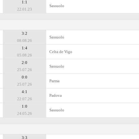
1:1
Sassuolo
22.01.23
3:2
Sassuolo
08.08.26
1:4
Celta de Vigo
05.08.26
2:0
Sassuolo
25.07.26
0:0
Parma
25.07.26
4:1
Padova
22.07.26
1:0
Sassuolo
24.05.26
3:3