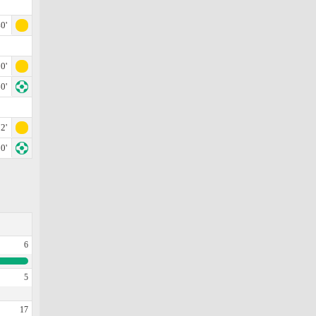
0'
0'
0'
2'
0'
6
5
17