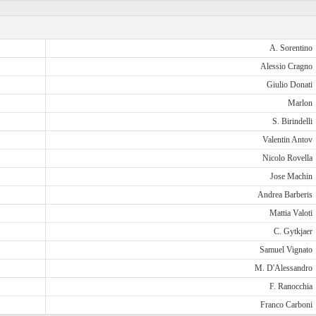
A. Sorentino
Alessio Cragno
Giulio Donati
Marlon
S. Birindelli
Valentin Antov
Nicolo Rovella
Jose Machin
Andrea Barberis
Mattia Valoti
C. Gytkjaer
Samuel Vignato
M. D'Alessandro
F. Ranocchia
Franco Carboni