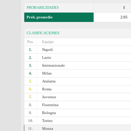
PROBABILIDADES
1
Prob. promedio
2.05
CLASIFICACIONES
Pos.
Equipo
1.
Napoli
2.
Lazio
3.
Internazionale
4.
Milan
5.
Atalanta
6.
Roma
7.
Juventus
8.
Fiorentina
9.
Bologna
10.
Torino
11.
Monza