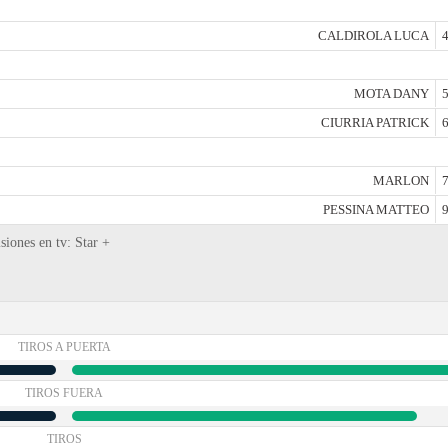
CALDIROLA LUCA
4
MOTA DANY
5
CIURRIA PATRICK
6
MARLON
7
PESSINA MATTEO
9
siones en tv: Star +
TIROS A PUERTA
TIROS FUERA
TIROS