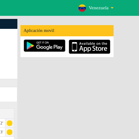
Venezuela
Aplicación movil:
2'
3'