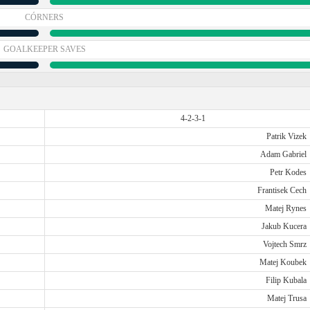
CÓRNERS
GOALKEEPER SAVES
4-2-3-1
Patrik Vizek
Adam Gabriel
Petr Kodes
Frantisek Cech
Matej Rynes
Jakub Kucera
Vojtech Smrz
Matej Koubek
Filip Kubala
Matej Trusa