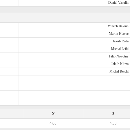
Daniel Vasulin
Vojtech Baloun
Martin Hlavac
Jakub Rada
Michal Leibl
Filip Novotny
Jakub Klima
Michal Reichl
X
2
4.00
4.33