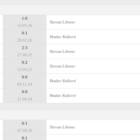
1:0
Slovan Liberec
13.05.26
0:1
Hradec Králové
28.02.26
2:3
Slovan Liberec
27.09.25
0:2
Slovan Liberec
13.04.25
0:0
Hradec Králové
09.11.24
0:0
Hradec Králové
21.04.24
0:1
Slovan Liberec
07.08.26
0:1