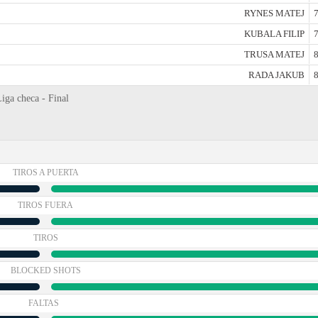
RYNES MATEJ
7
KUBALA FILIP
7
TRUSA MATEJ
8
RADA JAKUB
8
iga checa - Final
TIROS A PUERTA
TIROS FUERA
TIROS
BLOCKED SHOTS
FALTAS