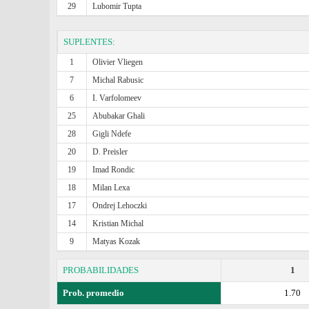
29
Lubomir Tupta
SUPLENTES:
1
Olivier Vliegen
7
Michal Rabusic
6
I. Varfolomeev
25
Abubakar Ghali
28
Gigli Ndefe
20
D. Preisler
19
Imad Rondic
18
Milan Lexa
17
Ondrej Lehoczki
14
Kristian Michal
9
Matyas Kozak
PROBABILIDADES
1
Prob. promedio
1.70