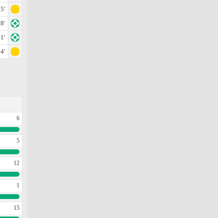
5'
8'
1'
4'
6
5
12
1
15