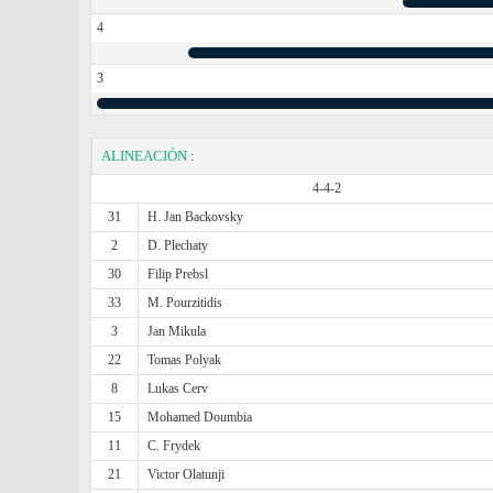
4
3
ALINEACIÓN
:
4-4-2
31
H. Jan Backovsky
2
D. Plechaty
30
Filip Prebsl
33
M. Pourzitidis
3
Jan Mikula
22
Tomas Polyak
8
Lukas Cerv
15
Mohamed Doumbia
11
C. Frydek
21
Victor Olatunji