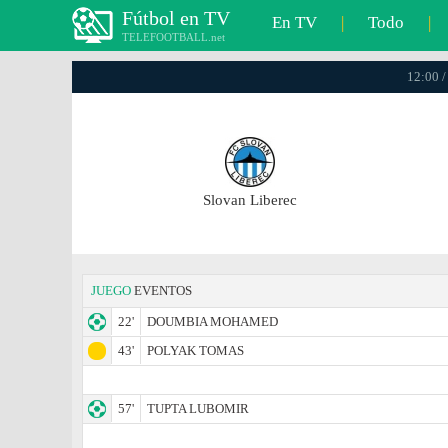
Fútbol en TV
En TV
|
Todo
|
TELEFOOTBALL.net
12:00 /
Slovan Liberec
JUEGO
EVENTOS
22'
DOUMBIA MOHAMED
43'
POLYAK TOMAS
57'
TUPTA LUBOMIR