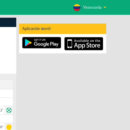
Venezuela
Aplicación movil:
2'
0'