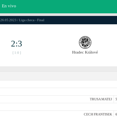
En vivo
 26.05.2023 / Liga checa - Final
2:3
Hradec Králové
[ 1:0 ]
TRUSA MATEJ
5
CECH FRANTISEK
6