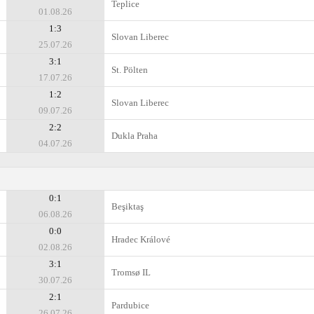
Teplice
01.08.26
1:3
Slovan Liberec
25.07.26
3:1
St. Pölten
17.07.26
1:2
Slovan Liberec
09.07.26
2:2
Dukla Praha
04.07.26
0:1
Beşiktaş
06.08.26
0:0
Hradec Králové
02.08.26
3:1
Tromsø IL
30.07.26
2:1
Pardubice
26.07.26