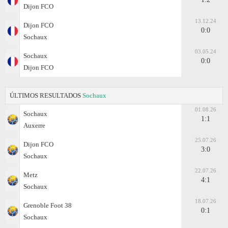
Dijon FCO
13.12.24
Dijon FCO
0:0
Sochaux
03.05.24
Sochaux
0:0
Dijon FCO
ÚLTIMOS RESULTADOS
Sochaux
01.08.26
Sochaux
1:1
Auxerre
25.07.26
Dijon FCO
3:0
Sochaux
22.07.26
Metz
4:1
Sochaux
18.07.26
Grenoble Foot 38
0:1
Sochaux