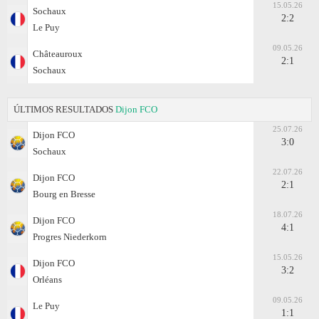
15.05.26
Sochaux
2:2
Le Puy
09.05.26
Châteauroux
2:1
Sochaux
ÚLTIMOS RESULTADOS
Dijon FCO
25.07.26
Dijon FCO
3:0
Sochaux
22.07.26
Dijon FCO
2:1
Bourg en Bresse
18.07.26
Dijon FCO
4:1
Progres Niederkorn
15.05.26
Dijon FCO
3:2
Orléans
09.05.26
Le Puy
1:1