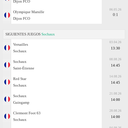
Dijon FCO
06.05.26
Olympique Marsille
0:1
Dijon FCO
SIGUIENTES JUEGOS
Sochaux
03.04.26
Versailles
13:30
Sochaux
08.08.26
Sochaux
14:45
Saint-Étienne
14.08.26
Red Star
14:45
Sochaux
21.08.26
Sochaux
14:00
Guingamp
28.08.26
Clermont Foot 63
14:00
Sochaux
04.09.26