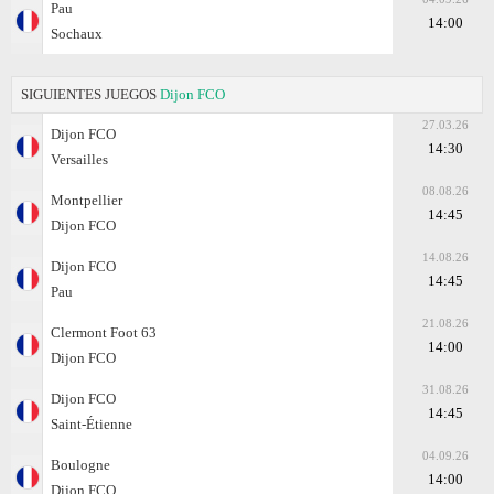
Pau
14:00
Sochaux
SIGUIENTES JUEGOS
Dijon FCO
27.03.26
Dijon FCO
14:30
Versailles
08.08.26
Montpellier
14:45
Dijon FCO
14.08.26
Dijon FCO
14:45
Pau
21.08.26
Clermont Foot 63
14:00
Dijon FCO
31.08.26
Dijon FCO
14:45
Saint-Étienne
04.09.26
Boulogne
14:00
Dijon FCO