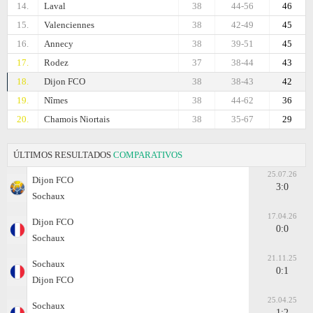
14.
Laval
38
44-56
46
15.
Valenciennes
38
42-49
45
16.
Annecy
38
39-51
45
17.
Rodez
37
38-44
43
18.
Dijon FCO
38
38-43
42
19.
Nîmes
38
44-62
36
20.
Chamois Niortais
38
35-67
29
ÚLTIMOS RESULTADOS
COMPARATIVOS
25.07.26
Dijon FCO
3:0
Sochaux
17.04.26
Dijon FCO
0:0
Sochaux
21.11.25
Sochaux
0:1
Dijon FCO
25.04.25
Sochaux
1:2