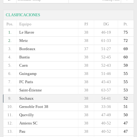
CLASIFICACIONES
Pos.
Equipo
PJ
DG
Pt.
1.
Le Havre
38
46-19
75
2.
Metz
38
61-33
72
3.
Bordeaux
37
51-27
69
4.
Bastia
38
52-45
60
5.
Caen
38
52-43
59
6.
Guingamp
38
51-46
55
7.
FC Paris
38
45-43
55
8.
Saint-Étienne
38
63-57
53
9.
Sochaux
38
54-41
52
10.
Grenoble Foot 38
38
33-36
51
11.
Quevilly
38
47-49
50
12.
Amiens SC
38
40-52
47
13.
Pau
38
40-52
47