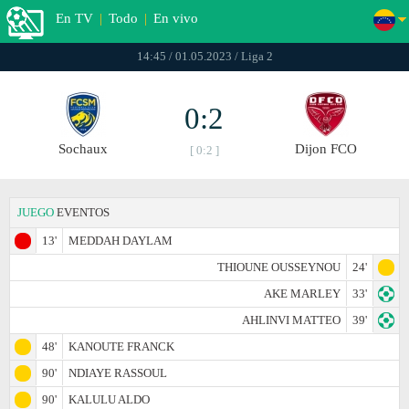
En TV
|
Todo
|
En vivo
14:45 / 01.05.2023 / Liga 2
0:2
Sochaux
Dijon FCO
[ 0:2 ]
JUEGO
EVENTOS
13'
MEDDAH DAYLAM
THIOUNE OUSSEYNOU
24'
AKE MARLEY
33'
AHLINVI MATTEO
39'
48'
KANOUTE FRANCK
90'
NDIAYE RASSOUL
90'
KALULU ALDO