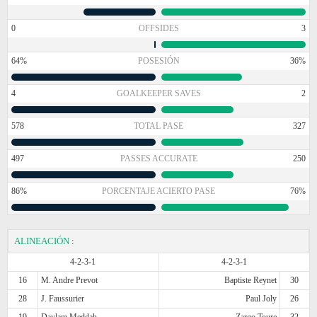
0
OFFSIDES
3
64%
POSESIÓN
36%
4
GOALKEEPER SAVES
2
578
TOTAL PASE
327
497
PASSES ACCURATE
250
86%
PORCENTAJE ACIERTO PASE
76%
ALINEACIÓN
:
4-2-3-1
4-2-3-1
16
M. Andre Prevot
Baptiste Reynet
30
28
J. Faussurier
Paul Joly
26
19
Daylam Meddah
Zargo Toure
32