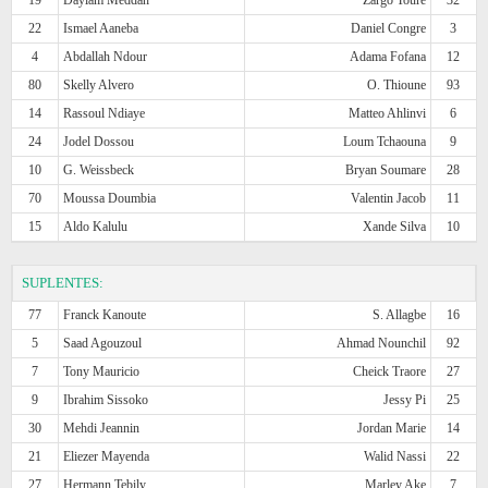
22
Ismael Aaneba
Daniel Congre
3
4
Abdallah Ndour
Adama Fofana
12
80
Skelly Alvero
O. Thioune
93
14
Rassoul Ndiaye
Matteo Ahlinvi
6
24
Jodel Dossou
Loum Tchaouna
9
10
G. Weissbeck
Bryan Soumare
28
70
Moussa Doumbia
Valentin Jacob
11
15
Aldo Kalulu
Xande Silva
10
SUPLENTES:
77
Franck Kanoute
S. Allagbe
16
5
Saad Agouzoul
Ahmad Nounchil
92
7
Tony Mauricio
Cheick Traore
27
9
Ibrahim Sissoko
Jessy Pi
25
30
Mehdi Jeannin
Jordan Marie
14
21
Eliezer Mayenda
Walid Nassi
22
27
Hermann Tebily
Marley Ake
7