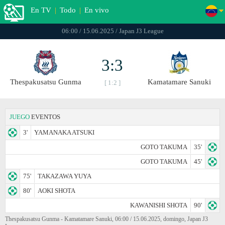
En TV
|
Todo
|
En vivo
06:00 / 15.06.2025 / Japan J3 League
3:3
Thespakusatsu Gunma
Kamatamare Sanuki
[ 1:2 ]
JUEGO
EVENTOS
3'
YAMANAKA ATSUKI
GOTO TAKUMA
35'
GOTO TAKUMA
45'
75'
TAKAZAWA YUYA
80'
AOKI SHOTA
KAWANISHI SHOTA
90'
Thespakusatsu Gunma - Kamatamare Sanuki, 06:00 / 15.06.2025, domingo, Japan J3