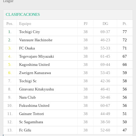
League
CLASIFICACIONES
Pos.
Equipo
PJ
DG
Pt.
1.
Tochigi City
38
69-37
77
2.
Vanraure Hachinohe
38
46-23
72
3.
FC Osaka
38
55-33
71
4.
Tegevajaro Miyazaki
38
61-45
67
5.
Kagoshima United
38
69-44
66
6.
Zweigen Kanazawa
38
53-45
59
7.
Tochigi Sc
38
42-36
58
8.
Giravanz Kitakyushu
38
46-41
56
9.
Nara Club
38
50-46
56
10.
Fukushima United
38
60-67
56
11.
Gainare Tottori
38
44-49
51
12.
Sc Sagamihara
38
38-50
50
13.
Fc Gifu
38
52-60
47