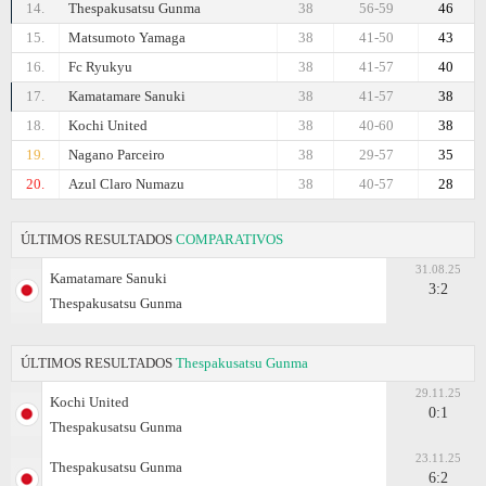
14.
Thespakusatsu Gunma
38
56-59
46
15.
Matsumoto Yamaga
38
41-50
43
16.
Fc Ryukyu
38
41-57
40
17.
Kamatamare Sanuki
38
41-57
38
18.
Kochi United
38
40-60
38
19.
Nagano Parceiro
38
29-57
35
20.
Azul Claro Numazu
38
40-57
28
ÚLTIMOS RESULTADOS
COMPARATIVOS
31.08.25
Kamatamare Sanuki
3:2
Thespakusatsu Gunma
ÚLTIMOS RESULTADOS
Thespakusatsu Gunma
29.11.25
Kochi United
0:1
Thespakusatsu Gunma
23.11.25
Thespakusatsu Gunma
6:2