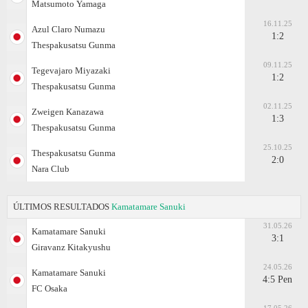
Matsumoto Yamaga
16.11.25
Azul Claro Numazu
1:2
Thespakusatsu Gunma
09.11.25
Tegevajaro Miyazaki
1:2
Thespakusatsu Gunma
02.11.25
Zweigen Kanazawa
1:3
Thespakusatsu Gunma
25.10.25
Thespakusatsu Gunma
2:0
Nara Club
ÚLTIMOS RESULTADOS
Kamatamare Sanuki
31.05.26
Kamatamare Sanuki
3:1
Giravanz Kitakyushu
24.05.26
Kamatamare Sanuki
4:5 Pen
FC Osaka