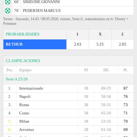
66'
SIMEONE GIOVANNI
70'
PEDERSEN MARCUS
Torino - Sassuolo, 14:45 / 08.05.2026, viernes, Serie A , transmisiones en tv: Disney +
Premium
PROBABILIDADES
1
X
2
BETHUB
2.63
3.25
2.85
CLASIFICACIONES
Pos.
Equipo
PJ
DG
Pt.
Serie A 25/26
1.
Internazionale
38
89-35
87
2.
Napoli
38
58-36
76
3.
Roma
38
59-31
73
4.
Como
38
65-29
71
5.
Milan
38
53-35
70
6.
Juventus
38
61-34
69