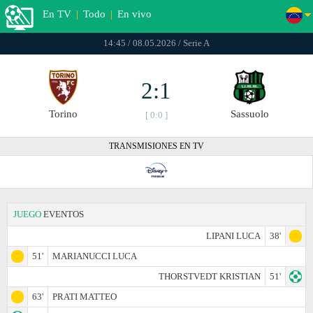
En TV
|
Todo
|
En vivo
14:45 / 08.05.2026 / Serie A
2:1
Torino
Sassuolo
[ 0:0 ]
TRANSMISIONES EN TV
JUEGO
EVENTOS
LIPANI LUCA
38'
51'
MARIANUCCI LUCA
THORSTVEDT KRISTIAN
51'
63'
PRATI MATTEO