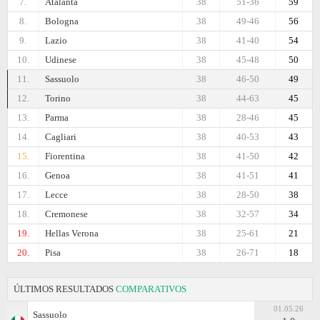
7.
Atalanta
38
51-36
59
8.
Bologna
38
49-46
56
9.
Lazio
38
41-40
54
10.
Udinese
38
45-48
50
11.
Sassuolo
38
46-50
49
12.
Torino
38
44-63
45
13.
Parma
38
28-46
45
14.
Cagliari
38
40-53
43
15.
Fiorentina
38
41-50
42
16.
Genoa
38
41-51
41
17.
Lecce
38
28-50
38
18.
Cremonese
38
32-57
34
19.
Hellas Verona
38
25-61
21
20.
Pisa
38
26-71
18
ÚLTIMOS RESULTADOS
COMPARATIVOS
01.05.26
Sassuolo