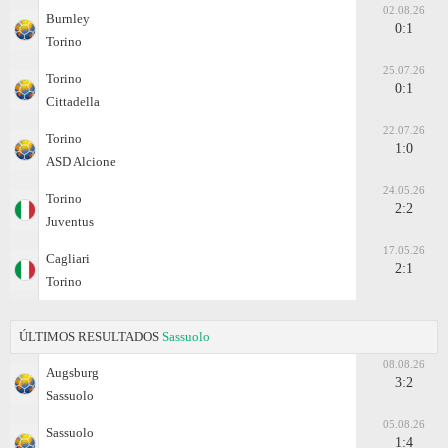
02.08.26
Burnley
0:1
Torino
25.07.26
Torino
0:1
Cittadella
22.07.26
Torino
1:0
ASD Alcione
24.05.26
Torino
2:2
Juventus
17.05.26
Cagliari
2:1
Torino
ÚLTIMOS RESULTADOS
Sassuolo
08.08.26
Augsburg
3:2
Sassuolo
05.08.26
Sassuolo
1:4