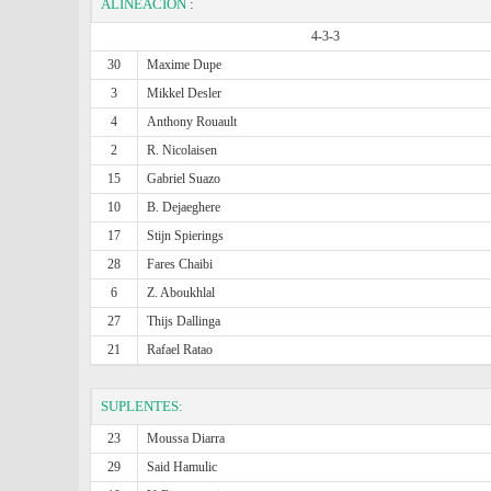
ALINEACIÓN
:
4-3-3
30
Maxime Dupe
3
Mikkel Desler
4
Anthony Rouault
2
R. Nicolaisen
15
Gabriel Suazo
10
B. Dejaeghere
17
Stijn Spierings
28
Fares Chaibi
6
Z. Aboukhlal
27
Thijs Dallinga
21
Rafael Ratao
SUPLENTES:
23
Moussa Diarra
29
Said Hamulic