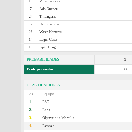
19
V. Birmancevic
7
Ado Onaiwu
24
T. Tsingaras
5
Denis Genreau
26
Waren Kamanzi
14
Logan Costa
16
Kjetil Haug
PROBABILIDADES
1
Prob. promedio
3.00
CLASIFICACIONES
Pos.
Equipo
1.
PSG
2.
Lens
3.
Olympique Marsille
4.
Rennes