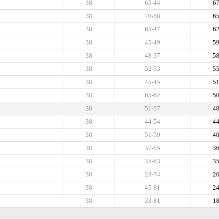
38
65-44
6
38
70-58
6
38
65-47
6
38
45-49
5
38
48-37
5
38
52-53
5
38
45-45
5
38
65-62
5
38
51-57
4
38
44-54
4
38
51-59
4
38
37-55
3
38
35-63
3
38
23-74
2
38
45-81
2
38
33-81
1