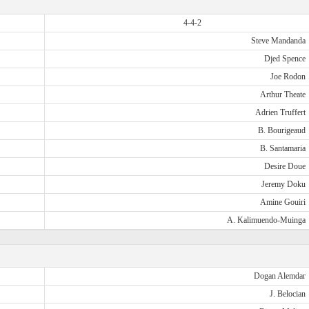
4-4-2
Steve Mandanda
Djed Spence
Joe Rodon
Arthur Theate
Adrien Truffert
B. Bourigeaud
B. Santamaria
Desire Doue
Jeremy Doku
Amine Gouiri
A. Kalimuendo-Muinga
Dogan Alemdar
J. Belocian