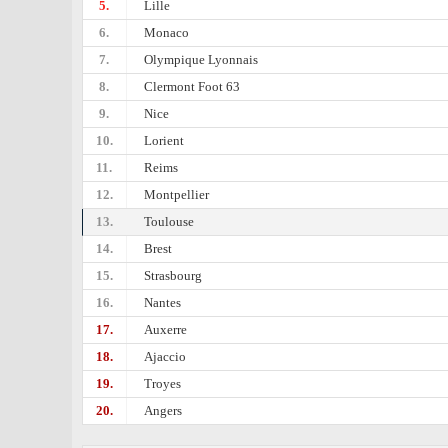
5.
Lille
6.
Monaco
7.
Olympique Lyonnais
8.
Clermont Foot 63
9.
Nice
10.
Lorient
11.
Reims
12.
Montpellier
13.
Toulouse
14.
Brest
15.
Strasbourg
16.
Nantes
17.
Auxerre
18.
Ajaccio
19.
Troyes
20.
Angers