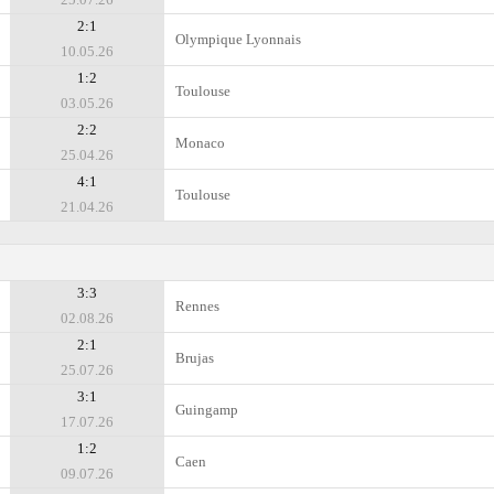
2:1
Olympique Lyonnais
10.05.26
1:2
Toulouse
03.05.26
2:2
Monaco
25.04.26
4:1
Toulouse
21.04.26
3:3
Rennes
02.08.26
2:1
Brujas
25.07.26
3:1
Guingamp
17.07.26
1:2
Caen
09.07.26