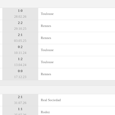
1:0
Toulouse
28.02.26
2:2
Rennes
29.10.25
2:1
Rennes
03.05.25
0:2
Toulouse
10.11.24
1:2
Toulouse
13.04.24
0:0
Rennes
17.12.23
2:1
Real Sociedad
31.07.26
1:1
Rodez
25.07.26