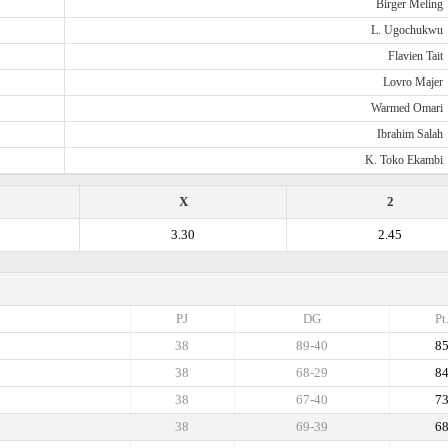
Birger Meling
L. Ugochukwu
Flavien Tait
Lovro Majer
Warmed Omari
Ibrahim Salah
K. Toko Ekambi
X
2
3.30
2.45
PJ
DG
Pt
38
89-40
8
38
68-29
8
38
67-40
7
38
69-39
6