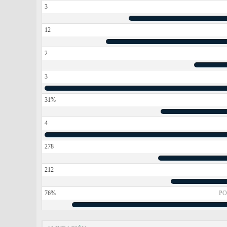
3
12
2
3
31%
4
278
212
76%
PO