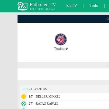
Fútbol en TV
En TV
|
Todo
|
TELEFOOTBALL.net
0
Toulouse
JUEGO
EVENTOS
19'
DESLER MIKKEL
27'
RATAO RAFAEL