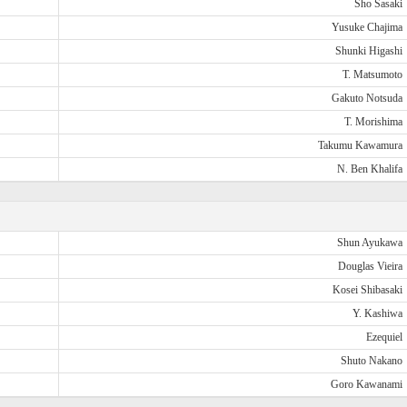
Sho Sasaki
Yusuke Chajima
Shunki Higashi
T. Matsumoto
Gakuto Notsuda
T. Morishima
Takumu Kawamura
N. Ben Khalifa
Shun Ayukawa
Douglas Vieira
Kosei Shibasaki
Y. Kashiwa
Ezequiel
Shuto Nakano
Goro Kawanami