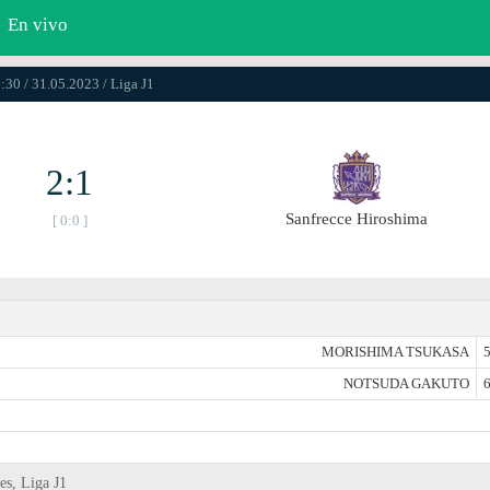
En vivo
:30 / 31.05.2023 / Liga J1
2:1
Sanfrecce Hiroshima
[ 0:0 ]
MORISHIMA TSUKASA
5
NOTSUDA GAKUTO
6
es, Liga J1