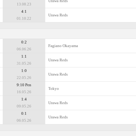
Urawa Reds
13.08.23
4:1
Urawa Reds
01.10.22
0:2
Fagiano Okayama
06.06.26
1:1
Urawa Reds
31.05.26
1:0
Urawa Reds
22.05.26
9:10 Pen
Tokyo
16.05.26
1:4
Urawa Reds
09.05.26
0:1
Urawa Reds
06.05.26