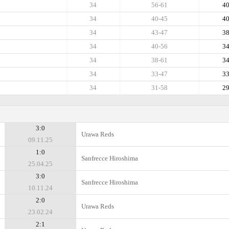
34
56-61
4
34
40-45
4
34
43-47
3
34
40-56
3
34
38-61
3
34
33-47
3
34
31-58
2
3:0
Urawa Reds
09.11.25
1:0
Sanfrecce Hiroshima
25.04.25
3:0
Sanfrecce Hiroshima
10.11.24
2:0
Urawa Reds
23.02.24
2:1