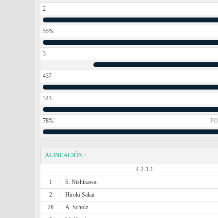
2
55%
3
437
343
78%
PO
ALINEACIÓN
:
4-2-3-1
1
S. Nishikawa
2
Hiroki Sakai
28
A. Scholz