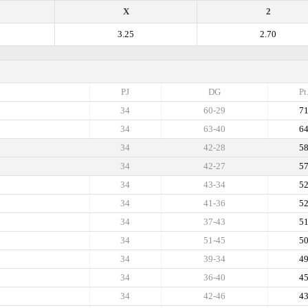
X
2
3.25
2.70
PJ
DG
Pt
34
60-29
7
34
63-40
6
34
42-28
5
34
42-27
5
34
43-34
5
34
41-36
5
34
37-43
5
34
51-45
5
34
39-34
4
34
36-40
4
34
42-46
4