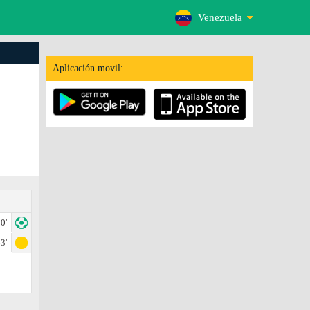
Venezuela
Aplicación movil:
0'
3'