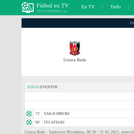
Fútbol en TV
En TV
|
Todo
|
TELEFOOTBALL.net
06
Urawa Reds
JUEGO
EVENTOS
72'
SAKAI HIROKI
90'
ITO ATSUKI
Urawa Reds - Sanfrecce Hiroshima, 06:30 / 31.05.2023, miercol