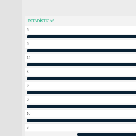
ESTADÍSTICAS
6
6
15
3
9
6
10
3