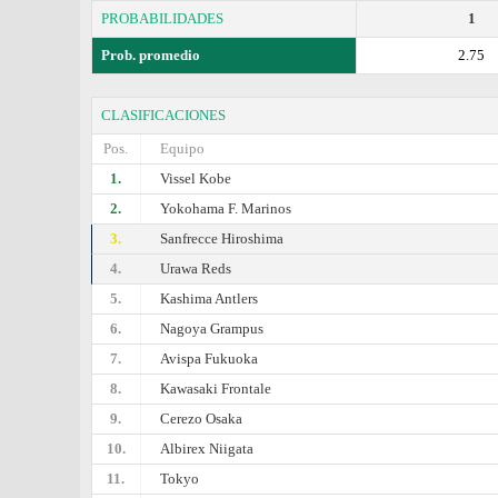
PROBABILIDADES
1
Prob. promedio
2.75
CLASIFICACIONES
Pos.
Equipo
1.
Vissel Kobe
2.
Yokohama F. Marinos
3.
Sanfrecce Hiroshima
4.
Urawa Reds
5.
Kashima Antlers
6.
Nagoya Grampus
7.
Avispa Fukuoka
8.
Kawasaki Frontale
9.
Cerezo Osaka
10.
Albirex Niigata
11.
Tokyo