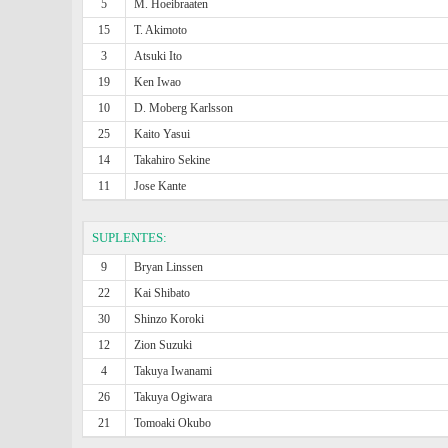
5
M. Hoeibraaten
15
T. Akimoto
3
Atsuki Ito
19
Ken Iwao
10
D. Moberg Karlsson
25
Kaito Yasui
14
Takahiro Sekine
11
Jose Kante
SUPLENTES:
9
Bryan Linssen
22
Kai Shibato
30
Shinzo Koroki
12
Zion Suzuki
4
Takuya Iwanami
26
Takuya Ogiwara
21
Tomoaki Okubo