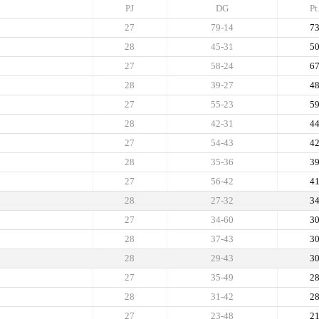
PJ
DG
Pt
27
79-14
7
28
45-31
5
27
58-24
6
28
39-27
4
27
55-23
5
28
42-31
4
27
54-43
4
28
35-36
3
27
56-42
4
28
27-32
3
27
34-60
3
28
37-43
3
28
29-43
3
27
35-49
2
28
31-42
2
27
23-48
2