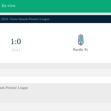
En vivo
8.2024 / Faroe Islands Premier League
1:0
Pacific Fc
[ 0:0 ]
lands Premier League