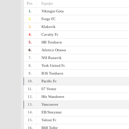
Pos.
Equipo
1.
Vikingur Gota
2.
Forge FC
3.
Klaksvik
4.
Cavalry Fc
5.
HB Torshavn
6.
Atletico Ottawa
7.
NSI Runavik
8.
York United Fc
9.
B36 Torshavn
10.
Pacific Fc
11.
07 Vestur
12.
Hfx Wanderers
13.
Vancouver
14.
EB/Streymur
15.
Valour Fc
16.
B68 Toftir