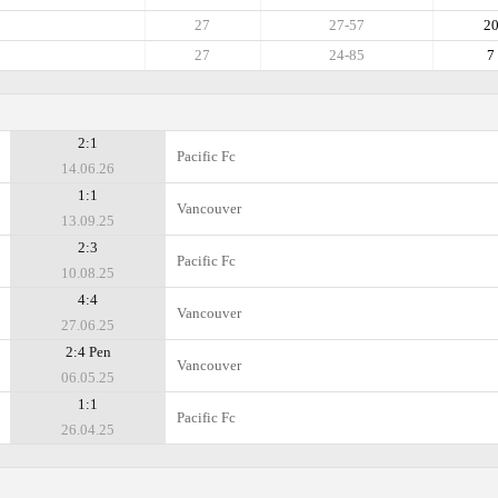
27
27-57
2
27
24-85
7
2:1
Pacific Fc
14.06.26
1:1
Vancouver
13.09.25
2:3
Pacific Fc
10.08.25
4:4
Vancouver
27.06.25
2:4 Pen
Vancouver
06.05.25
1:1
Pacific Fc
26.04.25