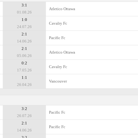
3:1
Atletico Ottawa
01.08.26
1:0
Cavalry Fc
24.07.26
2:1
Pacific Fc
14.06.26
2:1
Atletico Ottawa
05.06.26
0:2
Cavalry Fc
17.05.26
1:1
Vancouver
26.04.26
3:2
Pacific Fc
26.07.26
2:1
Pacific Fc
14.06.26
2:2