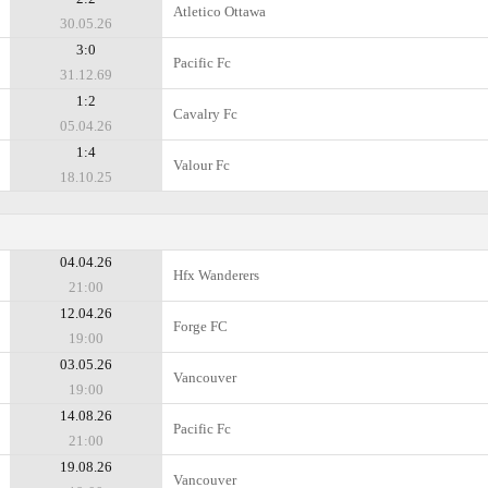
Atletico Ottawa
30.05.26
3:0
Pacific Fc
31.12.69
1:2
Cavalry Fc
05.04.26
1:4
Valour Fc
18.10.25
04.04.26
Hfx Wanderers
21:00
12.04.26
Forge FC
19:00
03.05.26
Vancouver
19:00
14.08.26
Pacific Fc
21:00
19.08.26
Vancouver