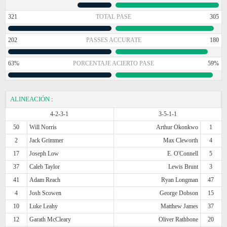
321
TOTAL PASE
305
202
PASSES ACCURATE
180
63%
PORCENTAJE ACIERTO PASE
59%
ALINEACIÓN
:
4-2-3-1
3-5-1-1
50
Will Norris
Arthur Okonkwo
1
2
Jack Grimmer
Max Cleworth
4
17
Joseph Low
E. O'Connell
5
37
Caleb Taylor
Lewis Brunt
3
41
Adam Reach
Ryan Longman
47
4
Josh Scowen
George Dobson
15
10
Luke Leahy
Matthew James
37
12
Garath McCleary
Oliver Rathbone
20