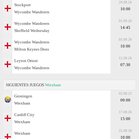
29.08.26
Stockport
10:00
Wycombe Wanderers
01.09.26
Wycombe Wanderers
14:45
Sheffield Wednesday
05.09.26
Wycombe Wanderers
10:00
Milton Keynes Dons
12.09.26
Leyton Orient
07:30
Wycombe Wanderers
SIGUIENTES JUEGOS
Wrexham
02.08.25
Groningen
09:00
Wrexham
17.08.26
Cardiff City
15:00
Wrexham
22.08.26
Wrexham
10:00