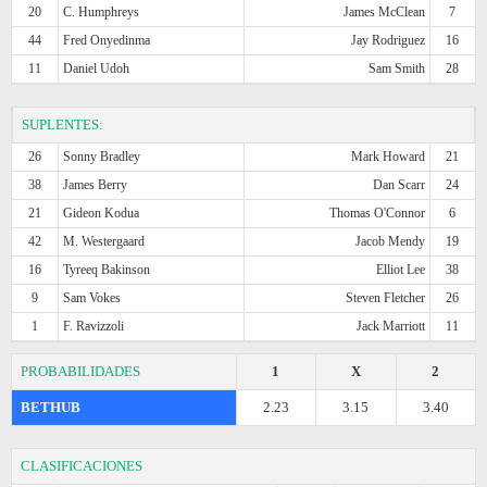
20
C. Humphreys
James McClean
7
44
Fred Onyedinma
Jay Rodriguez
16
11
Daniel Udoh
Sam Smith
28
SUPLENTES:
26
Sonny Bradley
Mark Howard
21
38
James Berry
Dan Scarr
24
21
Gideon Kodua
Thomas O'Connor
6
42
M. Westergaard
Jacob Mendy
19
16
Tyreeq Bakinson
Elliot Lee
38
9
Sam Vokes
Steven Fletcher
26
1
F. Ravizzoli
Jack Marriott
11
PROBABILIDADES
1
X
2
BETHUB
2.23
3.15
3.40
CLASIFICACIONES