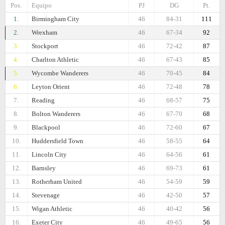
Pos.
Equipo
PJ
DG
Pt.
1.
Birmingham City
46
84-31
111
2.
Wrexham
46
67-34
92
3.
Stockport
46
72-42
87
4.
Charlton Athletic
46
67-43
85
5.
Wycombe Wanderers
46
70-45
84
6.
Leyton Orient
46
72-48
78
7.
Reading
46
68-57
75
8.
Bolton Wanderers
46
67-70
68
9.
Blackpool
46
72-60
67
10.
Huddersfield Town
46
58-55
64
11.
Lincoln City
46
64-56
61
12.
Barnsley
46
69-73
61
13.
Rotherham United
46
54-59
59
14.
Stevenage
46
42-50
57
15.
Wigan Athletic
46
40-42
56
16.
Exeter City
46
49-65
56