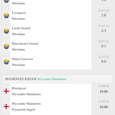
Wrexham
29.07.26
Liverpool
1:0
Wrexham
25.07.26
Leeds United
2:3
Wrexham
18.07.26
Manchester United
0:1
Wrexham
11.07.26
Wisla Cracovia
0:0
Wrexham
SIGUIENTES JUEGOS
Wycombe Wanderers
15.08.26
Blackpool
10:00
Wycombe Wanderers
22.08.26
Wycombe Wanderers
10:00
Plymouth Argyle