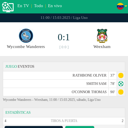
En TV
|
Todo
|
En vivo
11:00 / 15.03.2025 / Liga Uno
0:1
Wycombe Wanderers
Wrexham
[ 0:0 ]
JUEGO
EVENTOS
RATHBONE OLIVER
37'
SMITH SAM
78'
O'CONNOR THOMAS
90'
Wycombe Wanderers - Wrexham, 11:00 / 15.03.2025, sábado, Liga Uno
ESTADÍSTICAS
4
TIROS A PUERTA
2