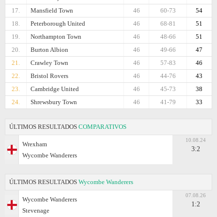
17.
Mansfield Town
46
60-73
54
18.
Peterborough United
46
68-81
51
19.
Northampton Town
46
48-66
51
20.
Burton Albion
46
49-66
47
21.
Crawley Town
46
57-83
46
22.
Bristol Rovers
46
44-76
43
23.
Cambridge United
46
45-73
38
24.
Shrewsbury Town
46
41-79
33
ÚLTIMOS RESULTADOS
COMPARATIVOS
10.08.24
Wrexham
3:2
Wycombe Wanderers
ÚLTIMOS RESULTADOS
Wycombe Wanderers
07.08.26
Wycombe Wanderers
1:2
Stevenage