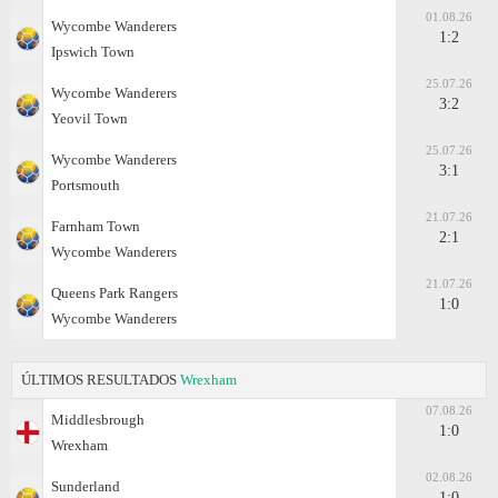
01.08.26
Wycombe Wanderers
1:2
Ipswich Town
25.07.26
Wycombe Wanderers
3:2
Yeovil Town
25.07.26
Wycombe Wanderers
3:1
Portsmouth
21.07.26
Farnham Town
2:1
Wycombe Wanderers
21.07.26
Queens Park Rangers
1:0
Wycombe Wanderers
ÚLTIMOS RESULTADOS
Wrexham
07.08.26
Middlesbrough
1:0
Wrexham
02.08.26
Sunderland
1:0