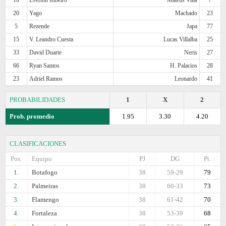
20
Yago
Machado
23
5
Rezende
Japa
77
15
V. Leandro Cuesta
Lucas Villalba
25
33
David Duarte
Neris
27
66
Ryan Santos
H. Palacios
28
23
Adriel Ramos
Leonardo
41
PROBABILIDADES
1
X
2
Prob. promedio
1.95
3.30
4.20
CLASIFICACIONES
Pos.
Equipo
PJ
DG
Pt.
1.
Botafogo
38
59-29
79
2.
Palmeiras
38
60-33
73
3.
Flamengo
38
61-42
70
4.
Fortaleza
38
53-39
68