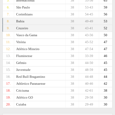
5.
Internacional
38
53-36
65
6.
São Paulo
38
53-43
59
7.
Corinthians
38
54-45
56
8.
Bahia
38
49-49
53
9.
Cruzeiro
38
43-41
52
10.
Vasco da Gama
38
43-56
50
11.
Vitória
38
45-52
47
12.
Atlético Mineiro
38
47-54
47
13.
Fluminense
38
33-39
46
14.
Grêmio
38
44-50
45
15.
Juventude
38
48-59
45
16.
Red Bull Bragantino
38
44-48
44
17.
Athletico Paranaense
38
40-46
42
18.
Criciuma
38
42-61
38
19.
Atlético GO
38
29-58
30
20.
Cuiaba
38
29-49
30