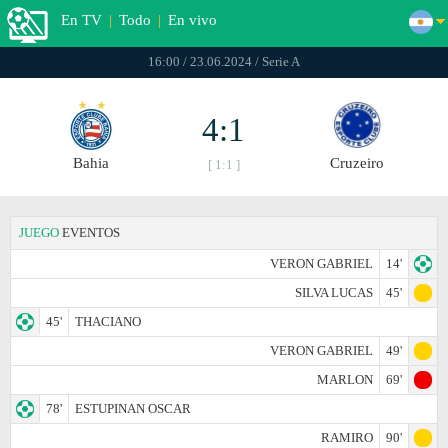
En TV
|
Todo
|
En vivo
16:00 / 23.06.2024 / Serie A
4:1
Bahia
Cruzeiro
[ 1:1 ]
JUEGO
EVENTOS
VERON GABRIEL
14'
SILVA LUCAS
45'
45'
THACIANO
VERON GABRIEL
49'
MARLON
69'
78'
ESTUPINAN OSCAR
RAMIRO
90'