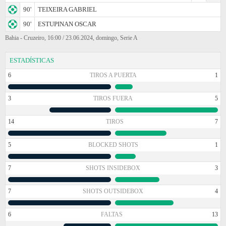
90'
TEIXEIRA GABRIEL
90'
ESTUPINAN OSCAR
Bahia - Cruzeiro, 16:00 / 23.06.2024, domingo, Serie A
ESTADÍSTICAS
6
TIROS A PUERTA
1
3
TIROS FUERA
5
14
TIROS
7
5
BLOCKED SHOTS
1
7
SHOTS INSIDEBOX
3
7
SHOTS OUTSIDEBOX
4
6
FALTAS
13