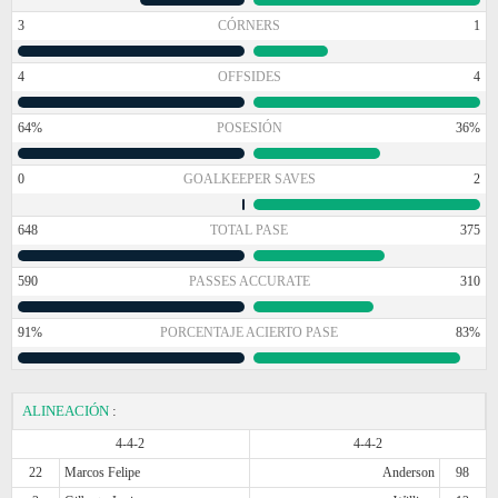
3
CÓRNERS
1
4
OFFSIDES
4
64%
POSESIÓN
36%
0
GOALKEEPER SAVES
2
648
TOTAL PASE
375
590
PASSES ACCURATE
310
91%
PORCENTAJE ACIERTO PASE
83%
ALINEACIÓN
:
4-4-2
4-4-2
22
Marcos Felipe
Anderson
98