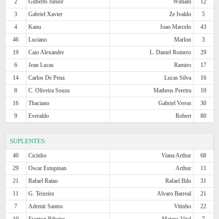
2
Gilberto Junior
William
12
3
Gabriel Xavier
Ze Ivaldo
5
4
Kanu
Joao Marcelo
43
46
Luciano
Marlon
3
19
Caio Alexandre
L. Daniel Romero
29
6
Jean Lucas
Ramiro
17
14
Carlos De Pena
Lucas Silva
16
8
C. Oliveira Souza
Matheus Pereira
10
16
Thaciano
Gabriel Veron
30
9
Everaldo
Robert
80
SUPLENTES:
40
Cicinho
Viana Arthur
68
29
Oscar Estupinan
Arthur
11
21
Rafael Ratao
Rafael Bilu
31
11
G. Teixeira
Alvaro Barreal
21
7
Ademir Santos
Vitinho
22
10
Everton Ribeiro
Mateus Vital
7