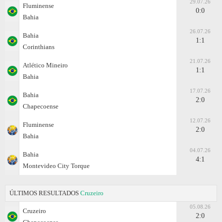
29.07.26
Fluminense
0:0
Bahia
26.07.26
Bahia
1:1
Corinthians
21.07.26
Atlético Mineiro
1:1
Bahia
17.07.26
Bahia
2:0
Chapecoense
12.07.26
Fluminense
2:0
Bahia
04.07.26
Bahia
4:1
Montevideo City Torque
ÚLTIMOS RESULTADOS
Cruzeiro
05.08.26
Cruzeiro
2:0