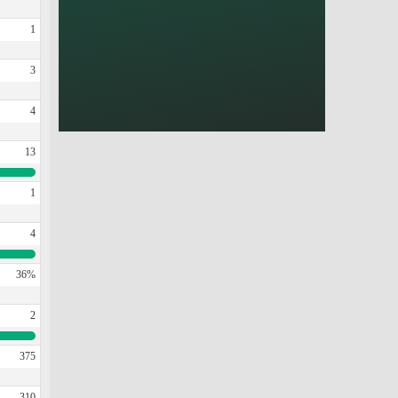
1
3
4
13
1
4
36%
2
375
310