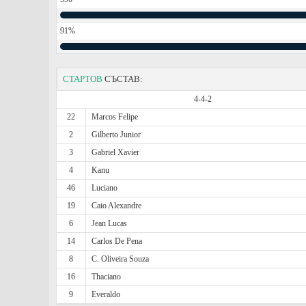
91%
СТАРТОВ
СЪСТАВ:
4-4-2
22
Marcos Felipe
2
Gilberto Junior
3
Gabriel Xavier
4
Kanu
46
Luciano
19
Caio Alexandre
6
Jean Lucas
14
Carlos De Pena
8
C. Oliveira Souza
16
Thaciano
9
Everaldo