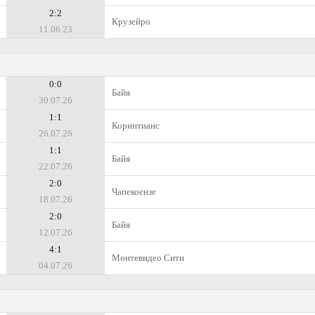
2:2
Крузейро
11.06.23
0:0
Байя
30.07.26
1:1
Коринтианс
26.07.26
1:1
Байя
22.07.26
2:0
Чапекоензе
18.07.26
2:0
Байя
12.07.26
4:1
Монтевидео Сити
04.07.26