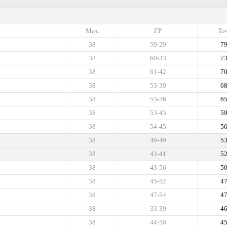
Мач.
ГР
Точ
38
59-29
7
38
60-33
7
38
61-42
7
38
53-39
6
38
53-36
6
38
53-43
5
38
54-45
5
38
49-49
5
38
43-41
5
38
43-56
5
38
45-52
4
38
47-54
4
38
33-39
4
38
44-50
4