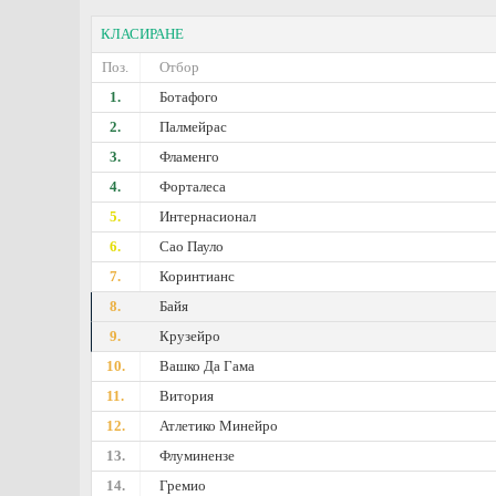
КЛАСИРАНЕ
Поз.
Отбор
1.
Ботафого
2.
Палмейрас
3.
Фламенго
4.
Форталеса
5.
Интернасионал
6.
Сао Пауло
7.
Коринтианс
8.
Байя
9.
Крузейро
10.
Вашко Да Гама
11.
Витория
12.
Атлетико Минейро
13.
Флуминензе
14.
Гремио