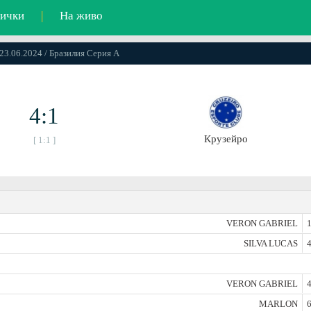
ички
|
На живо
 23.06.2024 / Бразилия Серия А
4:1
Крузейро
[ 1:1 ]
VERON GABRIEL
1
SILVA LUCAS
4
VERON GABRIEL
4
MARLON
6