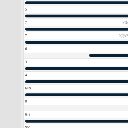
5
7
УД
7
УДАР
6
3
4
64%
0
648
590