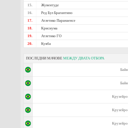
15.
Жувентуде
16.
Ред Бул Брагантино
17.
Атлетико Паранаенсе
18.
Крисиума
19.
Атлетико ГО
20.
Куяба
ПОСЛЕДНИ МАЧОВЕ
МЕЖДУ ДВАТА ОТБОРА
Байя
Байя
Крузейро
Крузейро
Крузейро