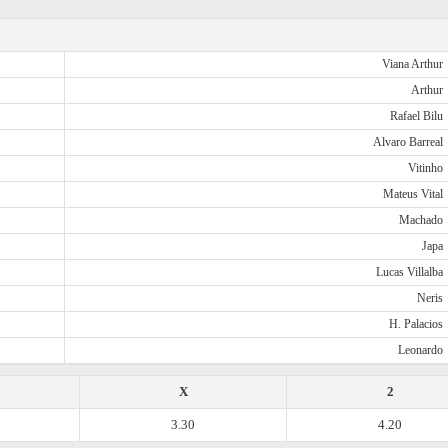
Viana Arthur
Arthur
Rafael Bilu
Alvaro Barreal
Vitinho
Mateus Vital
Machado
Japa
Lucas Villalba
Neris
H. Palacios
Leonardo
X
2
3.30
4.20