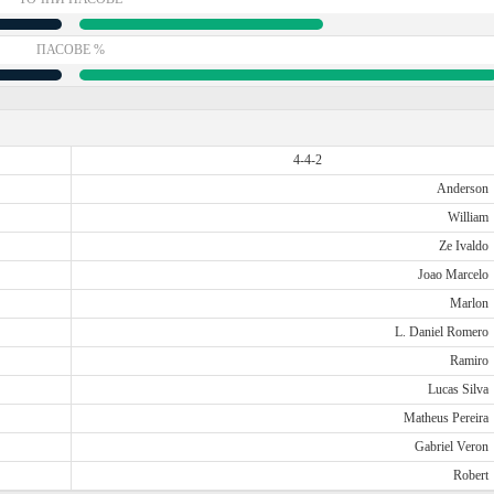
ПАСОВЕ %
4-4-2
Anderson
William
Ze Ivaldo
Joao Marcelo
Marlon
L. Daniel Romero
Ramiro
Lucas Silva
Matheus Pereira
Gabriel Veron
Robert