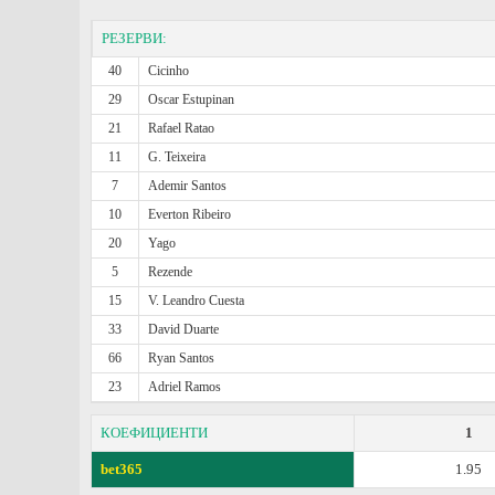
РЕЗЕРВИ:
40
Cicinho
29
Oscar Estupinan
21
Rafael Ratao
11
G. Teixeira
7
Ademir Santos
10
Everton Ribeiro
20
Yago
5
Rezende
15
V. Leandro Cuesta
33
David Duarte
66
Ryan Santos
23
Adriel Ramos
КОЕФИЦИЕНТИ
1
bet365
1.95