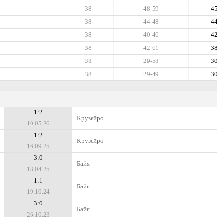
38
48-59
4
38
44-48
4
38
40-46
4
38
42-61
3
38
29-58
3
38
29-49
3
1:2
Крузейро
10.05.26
1:2
Крузейро
16.09.25
3:0
Байя
18.04.25
1:1
Байя
19.10.24
3:0
Байя
26.10.23