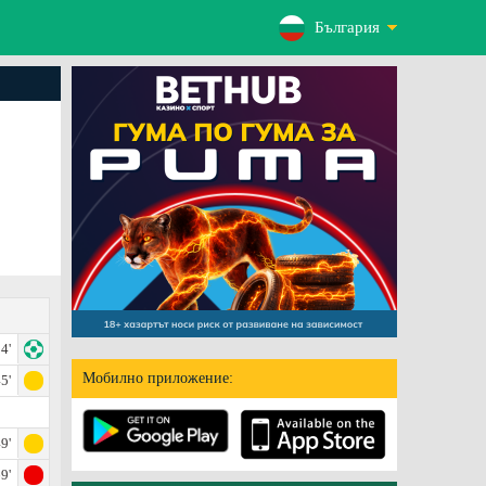
България
4'
Мобилно приложение:
5'
9'
9'