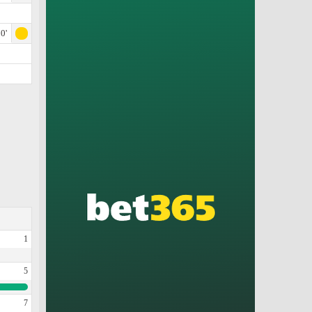
0'
1
5
7