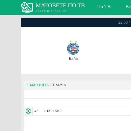
МАЧОВЕТЕ ПО ТВ
По ТВ
|
Вс
TELEFOOTBALL.net
22:00 /
Байя
СЪБИТИЯТА
ОТ МАЧА
45'
THACIANO