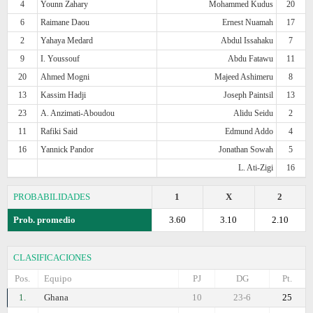
4
Younn Zahary
Mohammed Kudus
20
6
Raimane Daou
Ernest Nuamah
17
2
Yahaya Medard
Abdul Issahaku
7
9
I. Youssouf
Abdu Fatawu
11
20
Ahmed Mogni
Majeed Ashimeru
8
13
Kassim Hadji
Joseph Paintsil
13
23
A. Anzimati-Aboudou
Alidu Seidu
2
11
Rafiki Said
Edmund Addo
4
16
Yannick Pandor
Jonathan Sowah
5
L. Ati-Zigi
16
PROBABILIDADES
1
X
2
Prob. promedio
3.60
3.10
2.10
CLASIFICACIONES
Pos.
Equipo
PJ
DG
Pt.
1.
Ghana
10
23-6
25