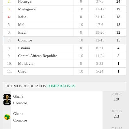
2.
Noruega
8
37-5
24
3.
Madagascar
10
17-12
19
4.
Italia
8
21-12
18
5.
Mali
10
17-6
18
6.
Israel
8
19-20
12
7.
Comoros
10
12-13
15
8.
Estonia
8
8-21
4
9.
Central African Republic
10
11-24
8
10.
Moldavia
8
5-32
1
11.
Chad
10
5-24
1
ÚLTIMOS RESULTADOS
COMPARATIVOS
12.10.25
Ghana
1:0
Comoros
18.01.22
Ghana
2:3
Comoros
17.11.15