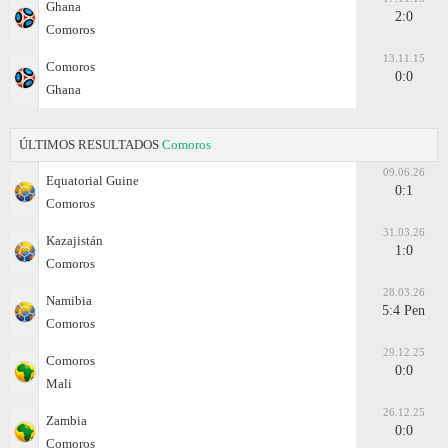
Ghana
2:0
Comoros
13.11.15
Comoros
0:0
Ghana
ÚLTIMOS RESULTADOS
Comoros
09.06.26
Equatorial Guine
0:1
Comoros
31.03.26
Kazajistán
1:0
Comoros
28.03.26
Namibia
5:4 Pen
Comoros
29.12.25
Comoros
0:0
Mali
26.12.25
Zambia
0:0
Comoros