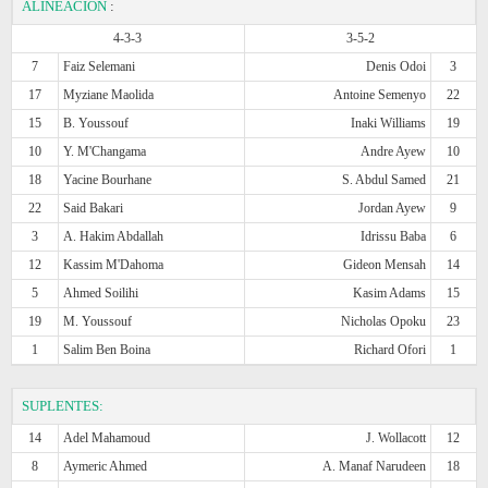
ALINEACIÓN
:
4-3-3
3-5-2
7
Faiz Selemani
Denis Odoi
3
17
Myziane Maolida
Antoine Semenyo
22
15
B. Youssouf
Inaki Williams
19
10
Y. M'Changama
Andre Ayew
10
18
Yacine Bourhane
S. Abdul Samed
21
22
Said Bakari
Jordan Ayew
9
3
A. Hakim Abdallah
Idrissu Baba
6
12
Kassim M'Dahoma
Gideon Mensah
14
5
Ahmed Soilihi
Kasim Adams
15
19
M. Youssouf
Nicholas Opoku
23
1
Salim Ben Boina
Richard Ofori
1
SUPLENTES:
14
Adel Mahamoud
J. Wollacott
12
8
Aymeric Ahmed
A. Manaf Narudeen
18