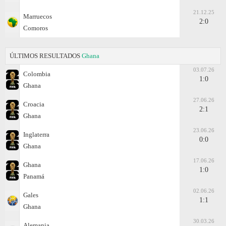
21.12.25
Marruecos
2:0
Comoros
ÚLTIMOS RESULTADOS
Ghana
03.07.26
Colombia
1:0
Ghana
27.06.26
Croacia
2:1
Ghana
23.06.26
Inglaterra
0:0
Ghana
17.06.26
Ghana
1:0
Panamá
02.06.26
Gales
1:1
Ghana
30.03.26
Alemania