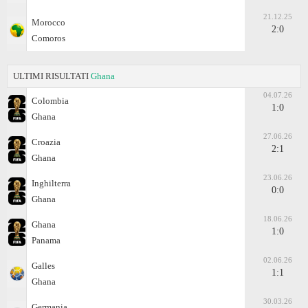
21.12.25
Morocco
2:0
Comoros
ULTIMI RISULTATI
Ghana
04.07.26
Colombia
1:0
Ghana
27.06.26
Croazia
2:1
Ghana
23.06.26
Inghilterra
0:0
Ghana
18.06.26
Ghana
1:0
Panama
02.06.26
Galles
1:1
Ghana
30.03.26
Germania