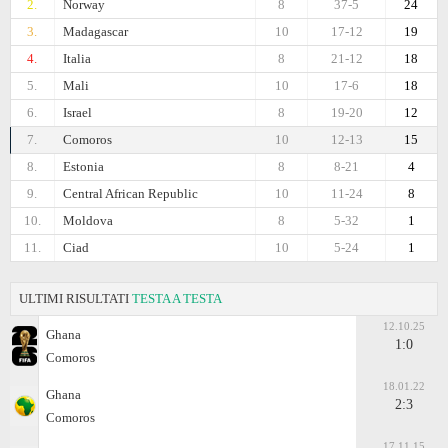
2.
Norway
8
37-5
24
3.
Madagascar
10
17-12
19
4.
Italia
8
21-12
18
5.
Mali
10
17-6
18
6.
Israel
8
19-20
12
7.
Comoros
10
12-13
15
8.
Estonia
8
8-21
4
9.
Central African Republic
10
11-24
8
10.
Moldova
8
5-32
1
11.
Ciad
10
5-24
1
ULTIMI RISULTATI
TESTA A TESTA
12.10.25
Ghana
1:0
Comoros
18.01.22
Ghana
2:3
Comoros
17.11.15