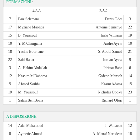
FORMAZIONI
:
4-3-3
3-5-2
7
Faiz Selemani
Denis Odoi
3
17
Myziane Maolida
Antoine Semenyo
22
15
B. Youssouf
Inaki Williams
19
10
Y. M'Changama
Andre Ayew
10
18
Yacine Bourhane
S. Abdul Samed
21
22
Said Bakari
Jordan Ayew
9
3
A. Hakim Abdallah
Idrissu Baba
6
12
Kassim M'Dahoma
Gideon Mensah
14
5
Ahmed Soilihi
Kasim Adams
15
19
M. Youssouf
Nicholas Opoku
23
1
Salim Ben Boina
Richard Ofori
1
A DISPOSIZIONE:
14
Adel Mahamoud
J. Wollacott
12
8
Aymeric Ahmed
A. Manaf Narudeen
18