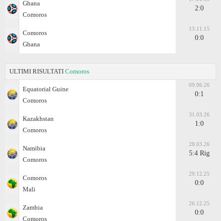
Ghana
2:0
Comoros
13.11.15
Comoros
0:0
Ghana
ULTIMI RISULTATI
Comoros
09.06.26
Equatorial Guine
0:1
Comoros
31.03.26
Kazakhstan
1:0
Comoros
28.03.26
Namibia
5:4 Rig
Comoros
29.12.25
Comoros
0:0
Mali
26.12.25
Zambia
0:0
Comoros