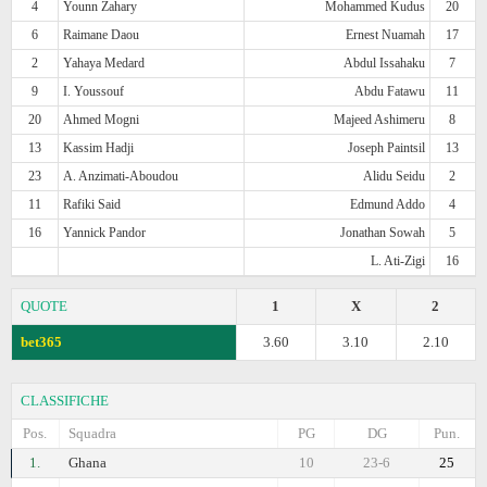
4
Younn Zahary
Mohammed Kudus
20
6
Raimane Daou
Ernest Nuamah
17
2
Yahaya Medard
Abdul Issahaku
7
9
I. Youssouf
Abdu Fatawu
11
20
Ahmed Mogni
Majeed Ashimeru
8
13
Kassim Hadji
Joseph Paintsil
13
23
A. Anzimati-Aboudou
Alidu Seidu
2
11
Rafiki Said
Edmund Addo
4
16
Yannick Pandor
Jonathan Sowah
5
L. Ati-Zigi
16
QUOTE
1
X
2
bet365
3.60
3.10
2.10
CLASSIFICHE
Pos.
Squadra
PG
DG
Pun.
1.
Ghana
10
23-6
25