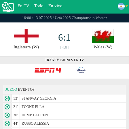
En TV
|
Todo
|
En vivo
16:00 / 13.07.2025 / Uefa 2025 Championship Women
6:1
Inglaterra (W)
Wales (W)
[ 4:0 ]
TRANSMISIONES EN TV
JUEGO
EVENTOS
13'
STANWAY GEORGIA
21'
TOONE ELLA
30'
HEMP LAUREN
44'
RUSSO ALESSIA