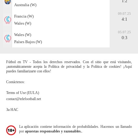
1:2
Australia (W)
09.07.25
Francia (W)
4:1
Wales (W)
05.07.25
Wales (W)
0:3
Países Bajos (W)
Fútbol en TV - Todos los derechos reservados. Con el sitio que está visitando,
¡automáticamente acepta la Política de privacidad y la Política de cookies! ¡Aquí
puedes familiarizarte con ellos!
Contáctenos:
Terms of Use (EULA)
contact@telefootball.net
За НАС
La aplicación contiene información de probabilidades. Hacemos un llamado
por
apuestas responsables y razonables.
.