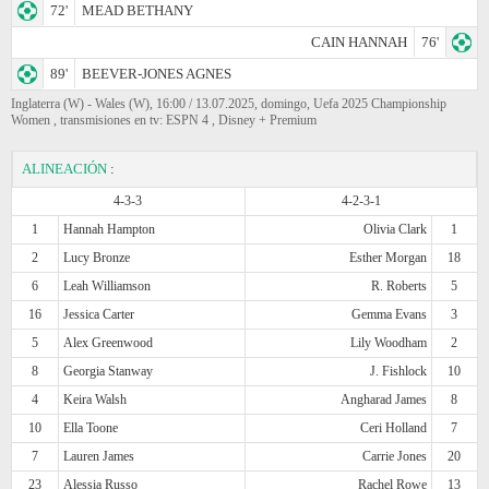
72'
MEAD BETHANY
CAIN HANNAH
76'
89'
BEEVER-JONES AGNES
Inglaterra (W) - Wales (W), 16:00 / 13.07.2025, domingo, Uefa 2025 Championship
Women , transmisiones en tv: ESPN 4 , Disney + Premium
ALINEACIÓN
:
4-3-3
4-2-3-1
1
Hannah Hampton
Olivia Clark
1
2
Lucy Bronze
Esther Morgan
18
6
Leah Williamson
R. Roberts
5
16
Jessica Carter
Gemma Evans
3
5
Alex Greenwood
Lily Woodham
2
8
Georgia Stanway
J. Fishlock
10
4
Keira Walsh
Angharad James
8
10
Ella Toone
Ceri Holland
7
7
Lauren James
Carrie Jones
20
23
Alessia Russo
Rachel Rowe
13