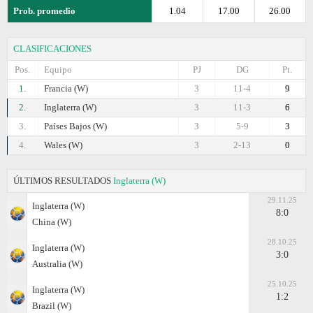
Prob. promedio
1.04
17.00
26.00
CLASIFICACIONES
Pos.
Equipo
PJ
DG
Pt.
1.
Francia (W)
3
11-4
9
2.
Inglaterra (W)
3
11-3
6
3.
Países Bajos (W)
3
5-9
3
4.
Wales (W)
3
2-13
0
ÚLTIMOS RESULTADOS
Inglaterra (W)
29.11.25
Inglaterra (W)
8:0
China (W)
28.10.25
Inglaterra (W)
3:0
Australia (W)
25.10.25
Inglaterra (W)
1:2
Brazil (W)