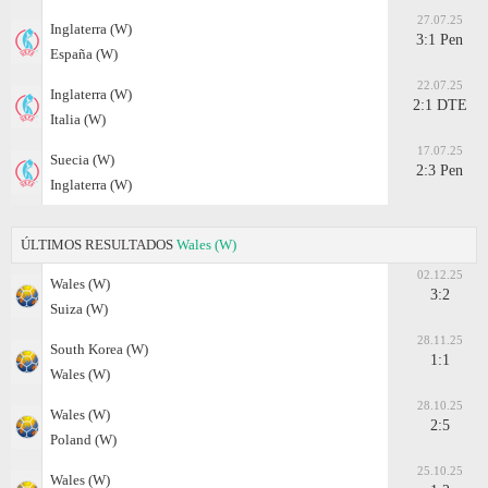
27.07.25
Inglaterra (W)
3:1 Pen
España (W)
22.07.25
Inglaterra (W)
2:1 DTE
Italia (W)
17.07.25
Suecia (W)
2:3 Pen
Inglaterra (W)
ÚLTIMOS RESULTADOS
Wales (W)
02.12.25
Wales (W)
3:2
Suiza (W)
28.11.25
South Korea (W)
1:1
Wales (W)
28.10.25
Wales (W)
2:5
Poland (W)
25.10.25
Wales (W)