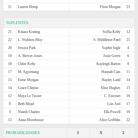
11
Lauren Hemp
Ffion Morgan
23
SUPLENTES:
21
Khiara Keating
Soffia Kelly
12
22
L. Wubben-Moy
S. Middleton Patel
21
20
Jessica Park
Sophie Ingle
4
19
A. Beever-Jones
Josie Green
6
18
Chloe Kelly
Kayleigh Barton
9
17
M. Agyemang
Hannah Cain
11
15
Esme Morgan
Hayley Ladd
14
14
Grace Clinton
Elise Hughes
15
12
Maya Le Tissier
C. Estcourt
16
9
Beth Mead
Lois Joel
17
3
Niamh Charles
Ella Powell
19
13
Anna Moorhouse
Alice Griffiths
22
PROBABILIDADES
1
X
2