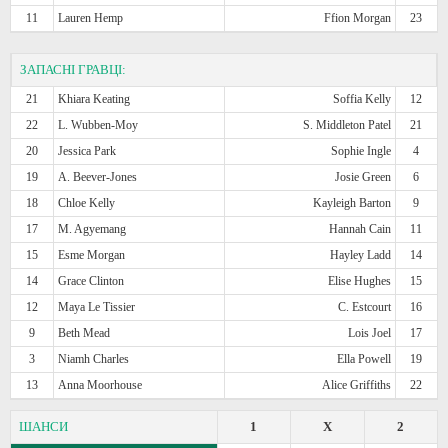
11
Lauren Hemp
Ffion Morgan
23
ЗАПАСНІ ГРАВЦІ:
21
Khiara Keating
Soffia Kelly
12
22
L. Wubben-Moy
S. Middleton Patel
21
20
Jessica Park
Sophie Ingle
4
19
A. Beever-Jones
Josie Green
6
18
Chloe Kelly
Kayleigh Barton
9
17
M. Agyemang
Hannah Cain
11
15
Esme Morgan
Hayley Ladd
14
14
Grace Clinton
Elise Hughes
15
12
Maya Le Tissier
C. Estcourt
16
9
Beth Mead
Lois Joel
17
3
Niamh Charles
Ella Powell
19
13
Anna Moorhouse
Alice Griffiths
22
ШАНСИ
1
X
2