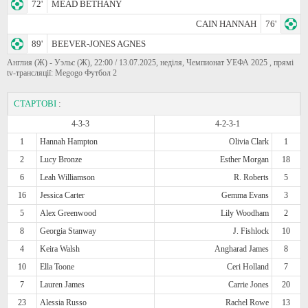
72'
MEAD BETHANY
CAIN HANNAH
76'
89'
BEEVER-JONES AGNES
Англия (Ж) - Уэльс (Ж), 22:00 / 13.07.2025, неділя, Чемпионат УЕФА 2025 , прямі
tv-трансляції: Megogo Футбол 2
СТАРТОВІ
:
4-3-3
4-2-3-1
1
Hannah Hampton
Olivia Clark
1
2
Lucy Bronze
Esther Morgan
18
6
Leah Williamson
R. Roberts
5
16
Jessica Carter
Gemma Evans
3
5
Alex Greenwood
Lily Woodham
2
8
Georgia Stanway
J. Fishlock
10
4
Keira Walsh
Angharad James
8
10
Ella Toone
Ceri Holland
7
7
Lauren James
Carrie Jones
20
23
Alessia Russo
Rachel Rowe
13