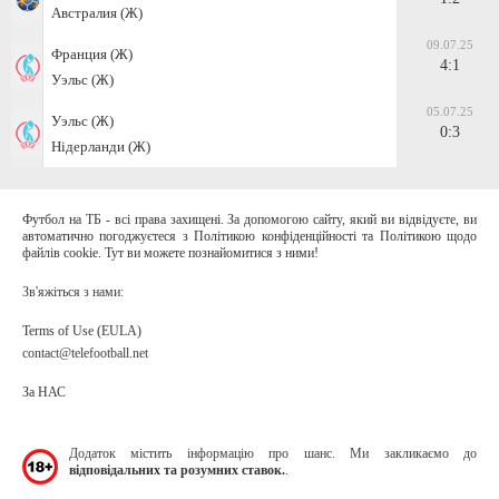
Австралия (Ж)
09.07.25
Франция (Ж)
4:1
Уэльс (Ж)
05.07.25
Уэльс (Ж)
0:3
Нідерланди (Ж)
Футбол на ТБ - всі права захищені. За допомогою сайту, який ви відвідуєте, ви
автоматично погоджуєтеся з Політикою конфіденційності та Політикою щодо
файлів cookie. Тут ви можете познайомитися з ними!
Зв'яжіться з нами:
Terms of Use (EULA)
contact@telefootball.net
За НАС
Додаток містить інформацію про шанс. Ми закликаємо до
відповідальних та розумних ставок.
.