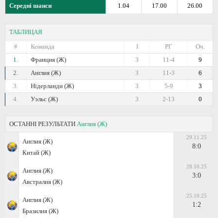
Середні шанси
1.04
17.00
26.00
ТАБЛИЦАЯ
#
Команда
I
РГ
Оч.
1.
Франция (Ж)
3
11-4
9
2.
Англия (Ж)
3
11-3
6
3.
Нідерланди (Ж)
3
5-9
3
4.
Уэльс (Ж)
3
2-13
0
ОСТАННІ РЕЗУЛЬТАТИ
Англия (Ж)
29.11.25
Англия (Ж)
8:0
Китай (Ж)
28.10.25
Англия (Ж)
3:0
Австралия (Ж)
25.10.25
Англия (Ж)
1:2
Бразилия (Ж)