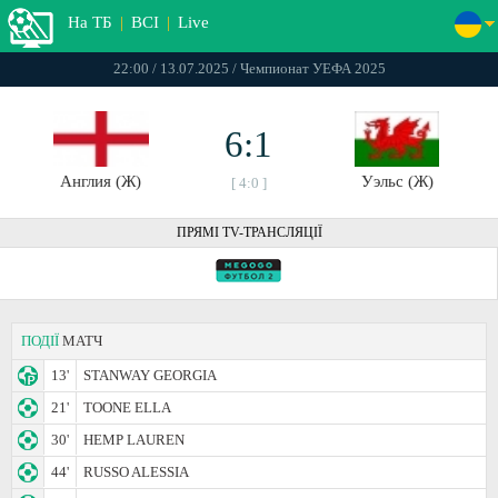
На ТБ
|
ВСІ
|
Live
22:00 / 13.07.2025 / Чемпионат УЕФА 2025
6:1
Англия (Ж)
Уэльс (Ж)
[ 4:0 ]
ПРЯМІ TV-ТРАНСЛЯЦІЇ
ПОДІЇ
МАТЧ
13'
STANWAY GEORGIA
21'
TOONE ELLA
30'
HEMP LAUREN
44'
RUSSO ALESSIA