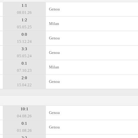
1:1
Genoa
08.01.26
1:2
Milan
05.05.25
0:0
Genoa
15.12.24
3:3
Genoa
05.05.24
0:1
Milan
07.10.23
2:0
Genoa
15.04.22
10:1
Genoa
04.08.26
0:1
Genoa
01.08.26
2:2