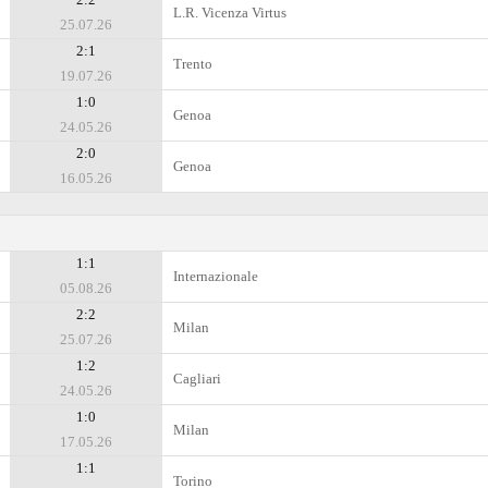
L.R. Vicenza Virtus
25.07.26
2:1
Trento
19.07.26
1:0
Genoa
24.05.26
2:0
Genoa
16.05.26
1:1
Internazionale
05.08.26
2:2
Milan
25.07.26
1:2
Cagliari
24.05.26
1:0
Milan
17.05.26
1:1
Torino