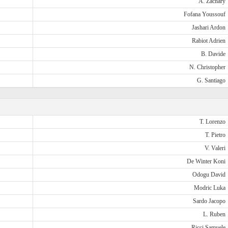
A. Zachary
Fofana Youssouf
Jashari Ardon
Rabiot Adrien
B. Davide
N. Christopher
G. Santiago
T. Lorenzo
T. Pietro
V. Valeri
De Winter Koni
Odogu David
Modric Luka
Sardo Jacopo
L. Ruben
Ricci Samuele