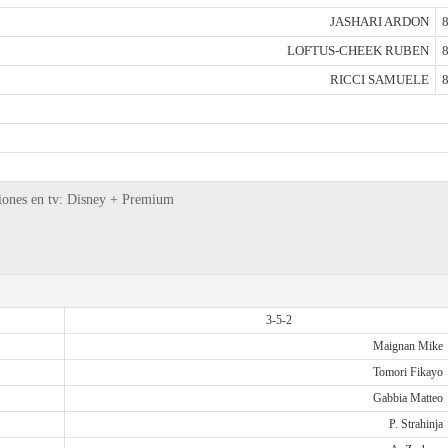
JASHARI ARDON
8
LOFTUS-CHEEK RUBEN
8
RICCI SAMUELE
8
siones en tv: Disney + Premium
3-5-2
Maignan Mike
Tomori Fikayo
Gabbia Matteo
P. Strahinja