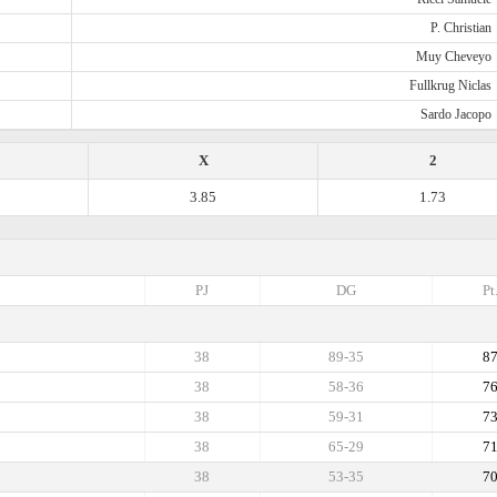
P. Christian
Muy Cheveyo
Fullkrug Niclas
Sardo Jacopo
X
2
3.85
1.73
PJ
DG
Pt
38
89-35
8
38
58-36
7
38
59-31
7
38
65-29
7
38
53-35
7