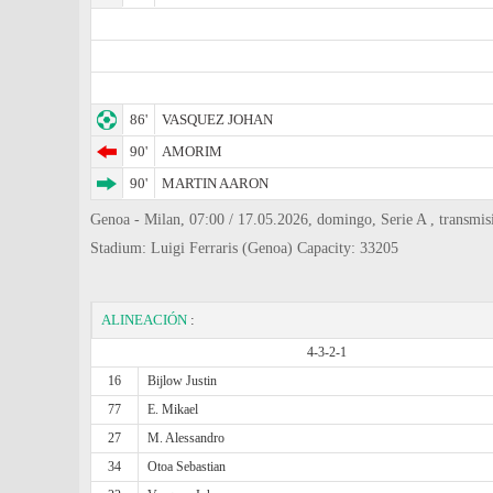
86'
VASQUEZ JOHAN
90'
AMORIM
90'
MARTIN AARON
Genoa - Milan, 07:00 / 17.05.2026, domingo, Serie A , transmi
Stadium: Luigi Ferraris (Genoa) Capacity: 33205
ALINEACIÓN
:
4-3-2-1
16
Bijlow Justin
77
E. Mikael
27
M. Alessandro
34
Otoa Sebastian