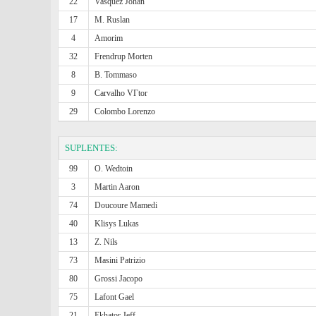
22
Vasquez Johan
17
M. Ruslan
4
Amorim
32
Frendrup Morten
8
B. Tommaso
9
Carvalho VГ­tor
29
Colombo Lorenzo
SUPLENTES:
99
O. Wedtoin
3
Martin Aaron
74
Doucoure Mamedi
40
Klisys Lukas
13
Z. Nils
73
Masini Patrizio
80
Grossi Jacopo
75
Lafont Gael
21
Ekhator Jeff