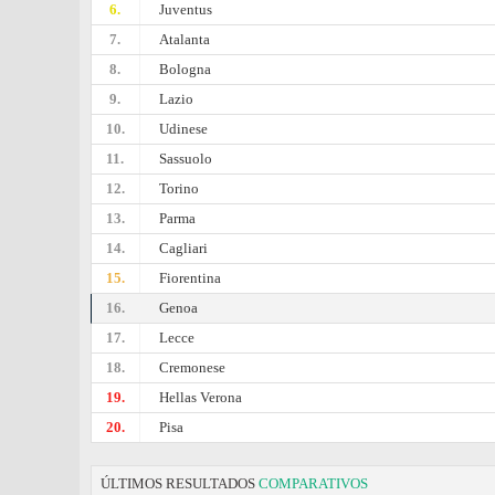
6.
Juventus
7.
Atalanta
8.
Bologna
9.
Lazio
10.
Udinese
11.
Sassuolo
12.
Torino
13.
Parma
14.
Cagliari
15.
Fiorentina
16.
Genoa
17.
Lecce
18.
Cremonese
19.
Hellas Verona
20.
Pisa
ÚLTIMOS RESULTADOS
COMPARATIVOS