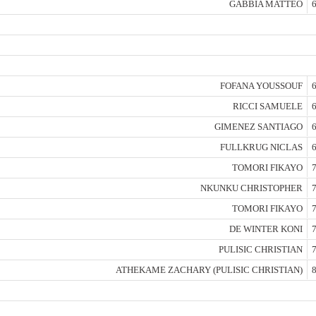
GABBIA MATTEO
6
FOFANA YOUSSOUF
6
RICCI SAMUELE
6
GIMENEZ SANTIAGO
6
FULLKRUG NICLAS
6
TOMORI FIKAYO
7
NKUNKU CHRISTOPHER
7
TOMORI FIKAYO
7
DE WINTER KONI
7
PULISIC CHRISTIAN
7
ATHEKAME ZACHARY (PULISIC CHRISTIAN)
8