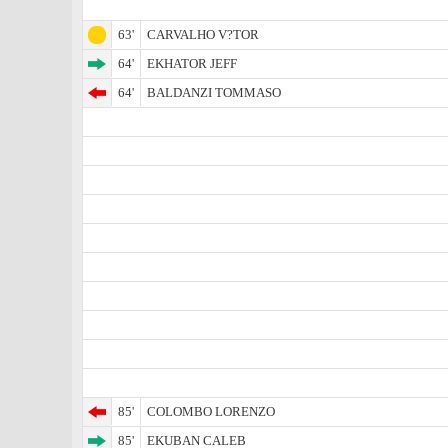
63'
CARVALHO V?­TOR
64'
EKHATOR JEFF
64'
BALDANZI TOMMASO
85'
COLOMBO LORENZO
85'
EKUBAN CALEB