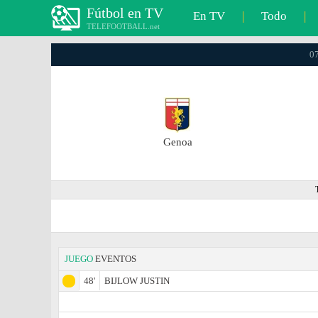
Fútbol en TV
En TV
|
Todo
|
TELEFOOTBALL.net
07
Genoa
JUEGO
EVENTOS
48'
BIJLOW JUSTIN