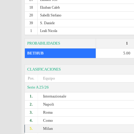
18
Ekuban Caleb
20
Sabelli Stefano
39
S. Daniele
1
Leali Nicola
PROBABILIDADES
1
BETHUB
5.00
CLASIFICACIONES
Pos.
Equipo
Serie A 25/26
1.
Internazionale
2.
Napoli
3.
Roma
4.
Como
5.
Milan