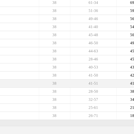
38
61-34
6
38
51-36
5
38
49-46
5
38
41-40
5
38
45-48
5
38
46-50
4
38
44-63
4
38
28-46
4
38
40-53
4
38
41-50
4
38
41-51
4
38
28-50
3
38
32-57
3
38
25-61
2
38
26-71
1