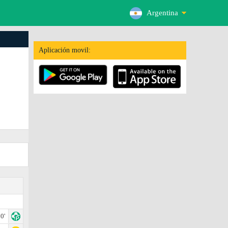
Argentina
Aplicación movil:
0'