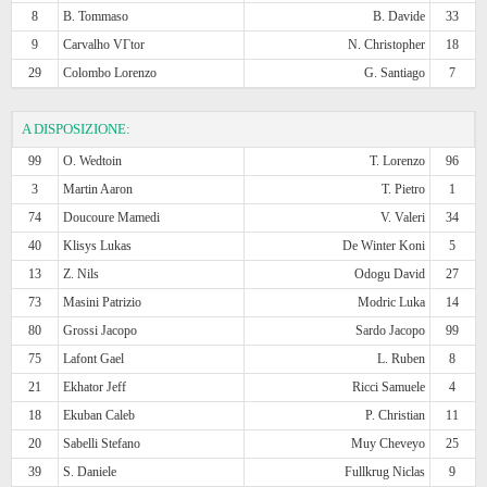
8
B. Tommaso
B. Davide
33
9
Carvalho VГ­tor
N. Christopher
18
29
Colombo Lorenzo
G. Santiago
7
A DISPOSIZIONE:
99
O. Wedtoin
T. Lorenzo
96
3
Martin Aaron
T. Pietro
1
74
Doucoure Mamedi
V. Valeri
34
40
Klisys Lukas
De Winter Koni
5
13
Z. Nils
Odogu David
27
73
Masini Patrizio
Modric Luka
14
80
Grossi Jacopo
Sardo Jacopo
99
75
Lafont Gael
L. Ruben
8
21
Ekhator Jeff
Ricci Samuele
4
18
Ekuban Caleb
P. Christian
11
20
Sabelli Stefano
Muy Cheveyo
25
39
S. Daniele
Fullkrug Niclas
9