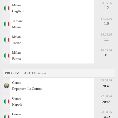
24.05.26
Milan
1:2
Cagliari
17.05.26
Ternana
1:0
Milan
16.05.26
Milan
1:1
Torino
10.05.26
Milan
3:1
Parma
PROSSIME PARTITE
Genoa
08.08.26
Genoa
20:45
Deportivo La Coruna
22.08.26
Genoa
20:45
Napoli
23.08.26
Genoa
16:45