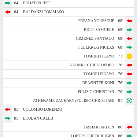
64'
EKHATOR JEFF
64'
BALDANZI TOMMASO
FOFANA YOUSSOUF
68'
RICCI SAMUELE
68'
GIMENEZ SANTIAGO
68'
FULLKRUG NICLAS
68'
TOMORI FIKAYO
71'
NKUNKU CHRISTOPHER
76'
TOMORI FIKAYO
76'
DE WINTER KONI
76'
PULISIC CHRISTIAN
76'
ATHEKAME ZACHARY (PULISIC CHRISTIAN)
81'
85'
COLOMBO LORENZO
85'
EKUBAN CALEB
JASHARI ARDON
86'
LOFTUS-CHEEK RUBEN
86'