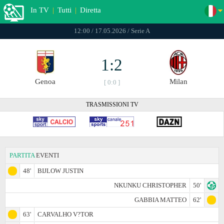
In TV
|
Tutti
|
Diretta
12:00 / 17.05.2026 / Serie A
1:2
Genoa
Milan
[ 0:0 ]
TRASMISSIONI TV
PARTITA
EVENTI
48'
BIJLOW JUSTIN
NKUNKU CHRISTOPHER
50'
GABBIA MATTEO
62'
63'
CARVALHO V?­TOR