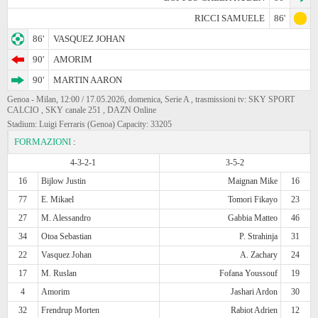
RICCI SAMUELE
86'
86'
VASQUEZ JOHAN
90'
AMORIM
90'
MARTIN AARON
Genoa - Milan, 12:00 / 17.05.2026, domenica, Serie A , trasmissioni tv: SKY SPORT
CALCIO , SKY canale 251 , DAZN Online
Stadium: Luigi Ferraris (Genoa) Capacity: 33205
FORMAZIONI
:
4-3-2-1
3-5-2
16
Bijlow Justin
Maignan Mike
16
77
E. Mikael
Tomori Fikayo
23
27
M. Alessandro
Gabbia Matteo
46
34
Otoa Sebastian
P. Strahinja
31
22
Vasquez Johan
A. Zachary
24
17
M. Ruslan
Fofana Youssouf
19
4
Amorim
Jashari Ardon
30
32
Frendrup Morten
Rabiot Adrien
12