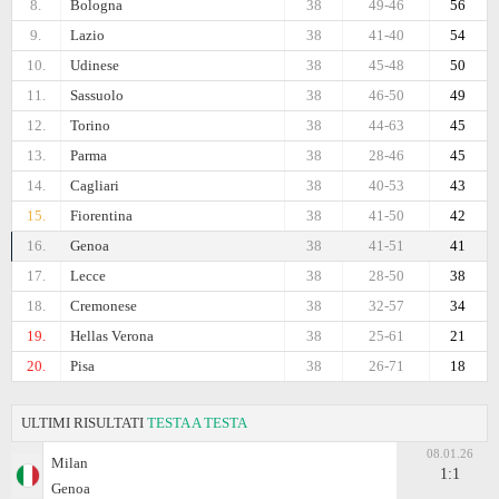
8.
Bologna
38
49-46
56
9.
Lazio
38
41-40
54
10.
Udinese
38
45-48
50
11.
Sassuolo
38
46-50
49
12.
Torino
38
44-63
45
13.
Parma
38
28-46
45
14.
Cagliari
38
40-53
43
15.
Fiorentina
38
41-50
42
16.
Genoa
38
41-51
41
17.
Lecce
38
28-50
38
18.
Cremonese
38
32-57
34
19.
Hellas Verona
38
25-61
21
20.
Pisa
38
26-71
18
ULTIMI RISULTATI
TESTA A TESTA
08.01.26
Milan
1:1
Genoa