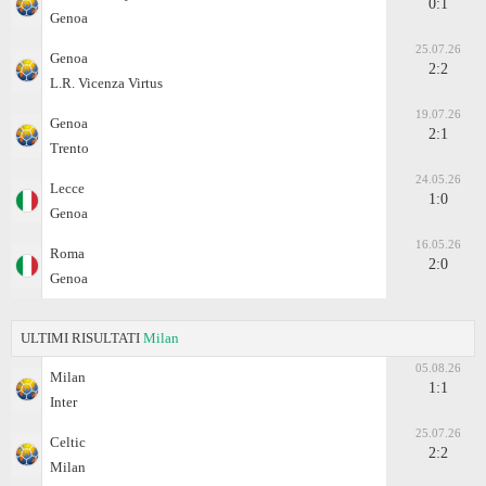
0:1
Genoa
25.07.26
Genoa
2:2
L.R. Vicenza Virtus
19.07.26
Genoa
2:1
Trento
24.05.26
Lecce
1:0
Genoa
16.05.26
Roma
2:0
Genoa
ULTIMI RISULTATI
Milan
05.08.26
Milan
1:1
Inter
25.07.26
Celtic
2:2
Milan