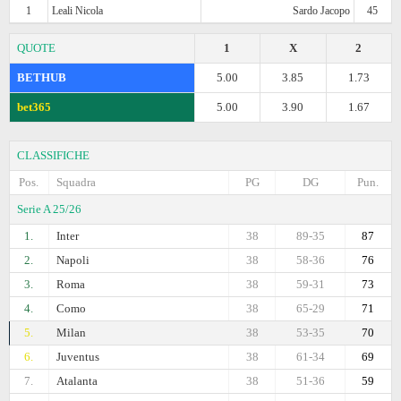
1
Leali Nicola
Sardo Jacopo
45
QUOTE
1
X
2
BETHUB
5.00
3.85
1.73
bet365
5.00
3.90
1.67
CLASSIFICHE
Pos.
Squadra
PG
DG
Pun.
Serie A 25/26
1.
Inter
38
89-35
87
2.
Napoli
38
58-36
76
3.
Roma
38
59-31
73
4.
Como
38
65-29
71
5.
Milan
38
53-35
70
6.
Juventus
38
61-34
69
7.
Atalanta
38
51-36
59