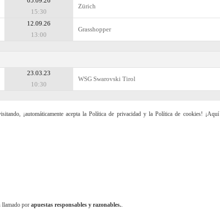
05.09.26
Zürich
15:30
12.09.26
Grasshopper
13:00
23.03.23
WSG Swarovski Tirol
10:30
sitando, ¡automáticamente acepta la Política de privacidad y la Política de cookies! ¡Aqu
n llamado por
apuestas responsables y razonables.
.