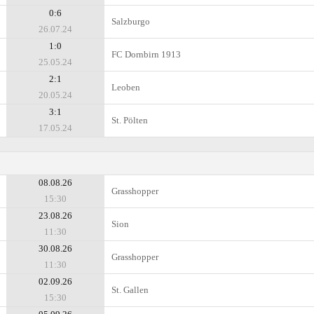
0:6
Salzburgo
26.07.24
1:0
FC Dornbirn 1913
25.05.24
2:1
Leoben
20.05.24
3:1
St. Pölten
17.05.24
08.08.26
Grasshopper
15:30
23.08.26
Sion
11:30
30.08.26
Grasshopper
11:30
02.09.26
St. Gallen
15:30