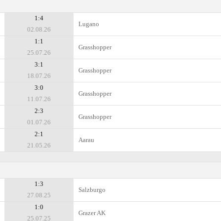
1:4
Lugano
02.08.26
1:1
Grasshopper
25.07.26
3:1
Grasshopper
18.07.26
3:0
Grasshopper
11.07.26
2:3
Grasshopper
01.07.26
2:1
Aarau
21.05.26
1:3
Salzburgo
27.08.25
1:0
Grazer AK
25.07.25