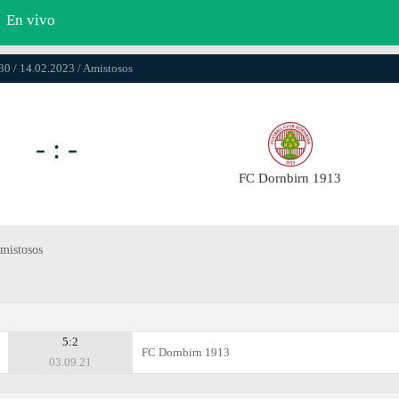
En vivo
30 / 14.02.2023 / Amistosos
- : -
FC Dornbirn 1913
mistosos
5:2
FC Dornbirn 1913
03.09.21