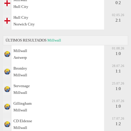
0:2
Hull City
02.05.26
Hull City
2:1
Norwich City
ÚLTIMOS RESULTADOS
Millwall
01.08.26
Millwall
1:0
Antwerp
28.07.26
Bromley
1:1
Millwall
25.07.26
Stevenage
1:0
Millwall
21.07.26
Gillingham
1:0
Millwall
17.07.26
CD Eldense
1:2
Millwall