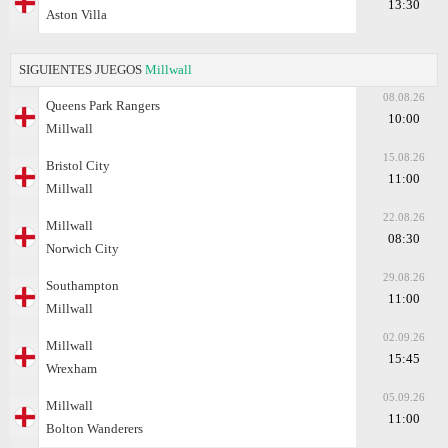
13:30
Aston Villa
SIGUIENTES JUEGOS
Millwall
08.08.26
Queens Park Rangers
10:00
Millwall
15.08.26
Bristol City
11:00
Millwall
22.08.26
Millwall
08:30
Norwich City
29.08.26
Southampton
11:00
Millwall
02.09.26
Millwall
15:45
Wrexham
05.09.26
Millwall
11:00
Bolton Wanderers