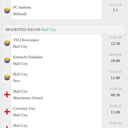
14.07.26
FC Andorra
2:1
Millwall
SIGUIENTES JUEGOS
Hull City
25.07.26
1922 Konyaspor
12:30
Hull City
08.08.26
Eintracht Frankfurt
10:00
Hull City
15.08.26
Hull City
11:00
Nice
22.08.26
Hull City
08:30
Manchester United
29.08.26
Coventry City
11:00
Hull City
05.09.26
Hull City