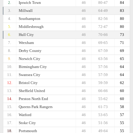
2.
Ipswich Town
46
80-47
84
3.
Millwall
46
64-49
83
4.
Southampton
46
82-56
80
5.
Middlesbrough
46
72-47
80
6.
Hull City
46
70-66
73
7.
Wrexham
46
69-65
71
8.
Derby County
46
67-59
69
9.
Norwich City
46
63-56
65
10.
Birmingham City
46
57-56
64
11.
Swansea City
46
57-59
64
12.
Bristol City
46
59-59
62
13.
Sheffield United
46
66-66
60
14.
Preston North End
46
55-62
60
15.
Queens Park Rangers
46
61-73
58
16.
Watford
46
53-65
57
17.
Stoke City
46
51-56
55
18.
Portsmouth
46
49-64
55