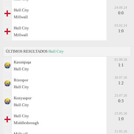
24.08.24
Hull City
0:0
Millwall
03.02.24
Hull City
1:0
Millwall
ÚLTIMOS RESULTADOS
Hull City
01.08.26
Kasımpaşa
1:1
Hull City
28.07.26
Rizespor
1:2
Hull City
25.07.26
Konyaspor
0:3
Hull City
23.05.26
Hull City
1:0
Middlesbrough
11.05.26
Millwall