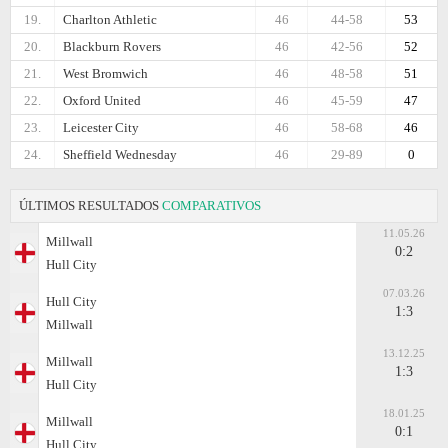
19.
Charlton Athletic
46
44-58
53
20.
Blackburn Rovers
46
42-56
52
21.
West Bromwich
46
48-58
51
22.
Oxford United
46
45-59
47
23.
Leicester City
46
58-68
46
24.
Sheffield Wednesday
46
29-89
0
ÚLTIMOS RESULTADOS
COMPARATIVOS
11.05.26
Millwall
0:2
Hull City
07.03.26
Hull City
1:3
Millwall
13.12.25
Millwall
1:3
Hull City
18.01.25
Millwall
0:1
Hull City