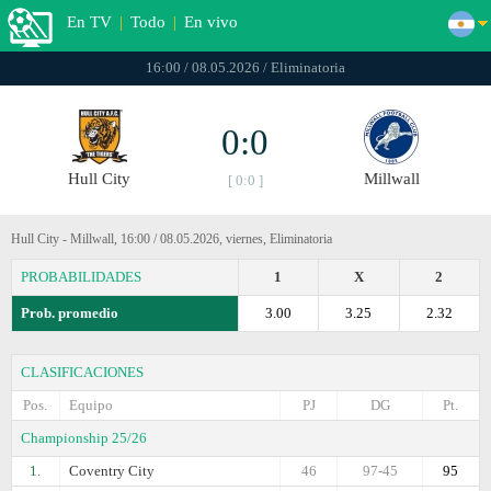
En TV
|
Todo
|
En vivo
16:00 / 08.05.2026 / Eliminatoria
0:0
Hull City
Millwall
[ 0:0 ]
Hull City - Millwall, 16:00 / 08.05.2026, viernes, Eliminatoria
PROBABILIDADES
1
X
2
Prob. promedio
3.00
3.25
2.32
CLASIFICACIONES
Pos.
Equipo
PJ
DG
Pt.
Championship 25/26
1.
Coventry City
46
97-45
95