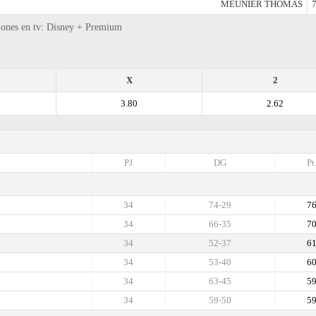
MEUNIER THOMAS
7
siones en tv: Disney + Premium
X
2
3.80
2.62
PJ
DG
Pt
34
74-29
7
34
66-35
7
34
52-37
6
34
53-40
6
34
63-45
5
34
59-50
5