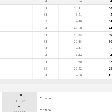
34
60-54
5
34
58-47
5
34
48-51
4
33
47-46
4
34
47-50
4
34
43-55
3
34
29-48
3
34
32-44
3
34
34-44
3
34
37-60
3
33
29-52
2
34
32-76
1
1:0
Monaco
24.08.25
2:1
Monaco