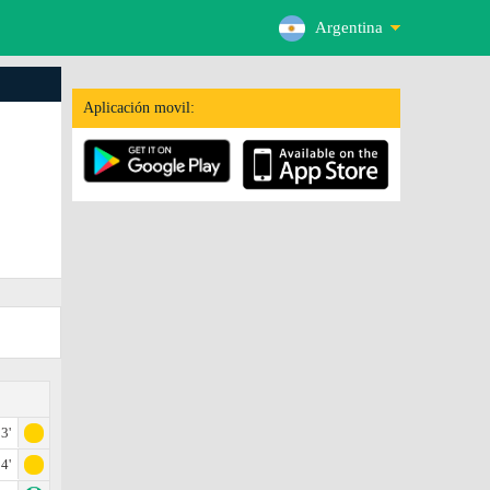
Argentina
Aplicación movil:
3'
4'