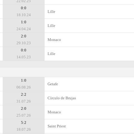
22.02.25
0:0
Lille
18.10.24
1:0
Lille
24.04.24
2:0
Monaco
29.10.23
0:0
Lille
14.05.23
1:0
Getafe
06.08.26
2:2
Círculo de Brujas
31.07.26
2:0
Monaco
25.07.26
5:2
Saint Priest
18.07.26