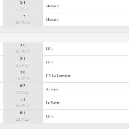
5:4
Monaco
17.05.26
1:2
Monaco
02.05.26
3:6
Lille
01.08.26
2:1
Lille
25.07.26
3:0
UR La Louviere
18.07.26
0:2
Auxerre
17.05.26
1:1
Le Havre
03.05.26
0:1
Lille
26.04.26