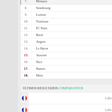
7.
Monaco
8.
Strasbourg
9.
Lorient
10.
Toulouse
11.
FC Paris
12.
Brest
13.
Angers
14.
Le Havre
15.
Auxerre
16.
Nice
17.
Nantes
18.
Metz
ÚLTIMOS RESULTADOS
COMPARATIVOS
Lille
Lille