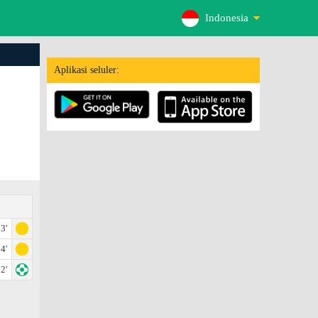
Indonesia
Aplikasi seluler:
3'
4'
2'