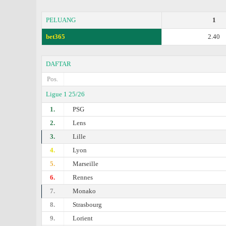
PELUANG
1
bet365
2.40
DAFTAR
Pos.
Ligue 1 25/26
1.
PSG
2.
Lens
3.
Lille
4.
Lyon
5.
Marseille
6.
Rennes
7.
Monako
8.
Strasbourg
9.
Lorient