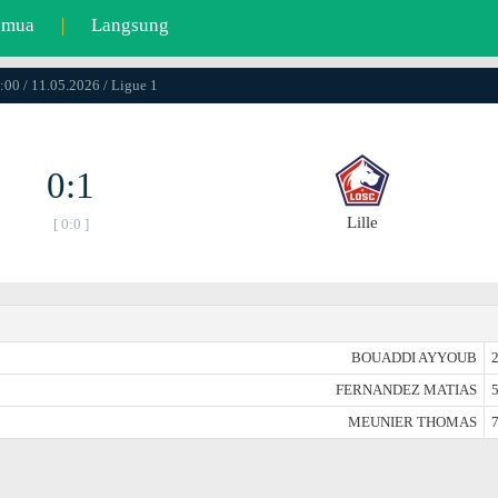
emua
|
Langsung
:00 / 11.05.2026 / Ligue 1
0:1
Lille
[ 0:0 ]
BOUADDI AYYOUB
2
FERNANDEZ MATIAS
5
MEUNIER THOMAS
7