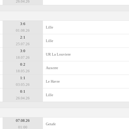
26.04.26
3:6
Lille
01.08.26
2:1
Lille
25.07.26
3:0
UR La Louviere
18.07.26
0:2
Auxerre
18.05.26
1:1
Le Havre
03.05.26
0:1
Lille
26.04.26
07.08.26
Getafe
01:00