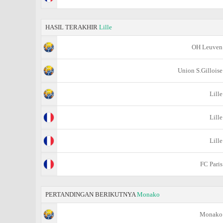
HASIL TERAKHIR
Lille
OH Leuven
Union S.Gilloise
Lille
Lille
Lille
FC Paris
PERTANDINGAN BERIKUTNYA
Monako
Monako