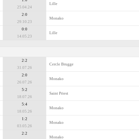
Lille
25.04.24
2:0
Monako
29.10.23
0:0
Lille
14.05.23
2:2
Cercle Brugge
31.07.26
2:0
Monako
26.07.26
5:2
Saint Priest
18.07.26
5:4
Monako
18.05.26
1:2
Monako
03.05.26
2:2
Monako