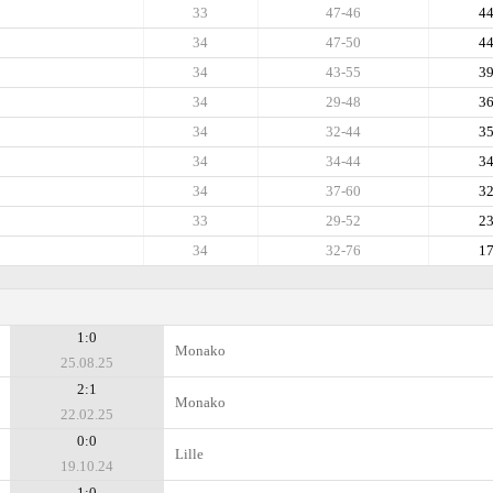
33
47-46
4
34
47-50
4
34
43-55
3
34
29-48
3
34
32-44
3
34
34-44
3
34
37-60
3
33
29-52
2
34
32-76
1
1:0
Monako
25.08.25
2:1
Monako
22.02.25
0:0
Lille
19.10.24
1:0