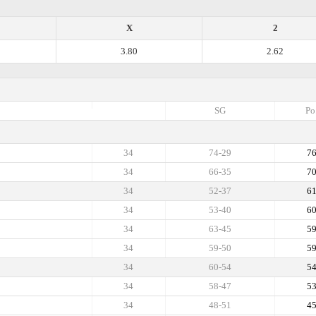
X
2
3.80
2.62
SG
Po
34
74-29
7
34
66-35
7
34
52-37
6
34
53-40
6
34
63-45
5
34
59-50
5
34
60-54
5
34
58-47
5
34
48-51
4