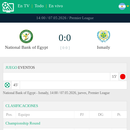
En TV
|
Todo
|
En vivo
14:00 / 07.05.2026 / Premier League
0:0
National Bank of Egypt
Ismaily
[ 0:0 ]
JUEGO
EVENTOS
15'
45'
National Bank of Egypt - Ismaily, 14:00 / 07.05.2026, jueves, Premier League
CLASIFICACIONES
Pos.
Equipo
PJ
DG
Pt.
Championship Round