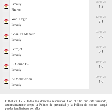
28.05.26
Ismaily
1:2
Pharco
12.05.26
Wadi Degla
2:1
Ismaily
03.05.26
Ghazl El Mahalla
0:0
Ismaily
28.04.26
Petrojet
0:1
Ismaily
19.04.26
El Gouna FC
1:0
Ismaily
09.04.26
Al Mokawloon
1:0
Ismaily
Fútbol en TV - Todos los derechos reservados. Con el sitio que está visitando,
¡automáticamente acepta la Política de privacidad y la Política de cookies! ¡Aquí
puedes familiarizarte con ellos!