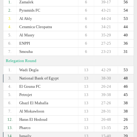
1.
Zamalek
6
39-17
56
2.
Pyramids FC
6
43-21
54
3.
Al Ahly
6
44-24
53
4.
Ceramica Cleopatra
6
34-21
44
5.
Al Masry
6
35-29
40
6.
ENPPI
6
27-25
36
7.
Smouha
6
23-23
31
Relegation Round
1.
Wadi Degla
13
42-29
53
3.
National Bank of Egypt
13
38-30
48
4.
El Gouna FC
13
26-24
46
5.
Petrojet
13
39-38
45
6.
Ghazl El Mahalla
13
27-26
38
7.
Al Mokawloon
13
28-31
38
12.
Haras El Hodoud
13
26-48
26
13.
Pharco
13
15-35
25
14.
Ismaily
13
15-40
20