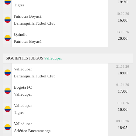
19:30
Tigres
10.09.26
Patriotas Boyacá
16:00
Barranquilla Fútbol Club
13.09.26
Quindio
20:00
Patriotas Boyacá
SIGUIENTES JUEGOS
Valledupar
21.03.26
Valledupar
18:00
Barranquilla Fútbol Club
01.04.26
Bogota FC
17:00
Valledupar
11.04.26
Valledupar
16:00
Tigres
09.08.26
Valledupar
18:05
Atlético Bucaramanga