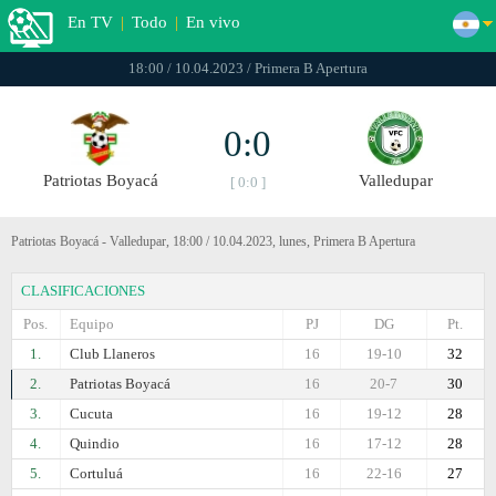
En TV
|
Todo
|
En vivo
18:00 / 10.04.2023 / Primera B Apertura
0:0
Patriotas Boyacá
Valledupar
[ 0:0 ]
Patriotas Boyacá - Valledupar, 18:00 / 10.04.2023, lunes, Primera B Apertura
CLASIFICACIONES
Pos.
Equipo
PJ
DG
Pt.
1.
Club Llaneros
16
19-10
32
2.
Patriotas Boyacá
16
20-7
30
3.
Cucuta
16
19-12
28
4.
Quindio
16
17-12
28
5.
Cortuluá
16
22-16
27