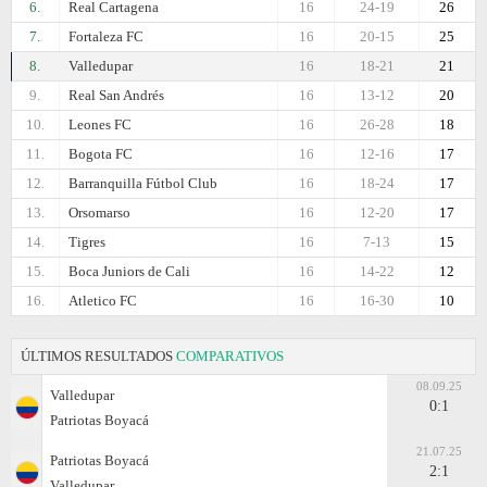
6.
Real Cartagena
16
24-19
26
7.
Fortaleza FC
16
20-15
25
8.
Valledupar
16
18-21
21
9.
Real San Andrés
16
13-12
20
10.
Leones FC
16
26-28
18
11.
Bogota FC
16
12-16
17
12.
Barranquilla Fútbol Club
16
18-24
17
13.
Orsomarso
16
12-20
17
14.
Tigres
16
7-13
15
15.
Boca Juniors de Cali
16
14-22
12
16.
Atletico FC
16
16-30
10
ÚLTIMOS RESULTADOS
COMPARATIVOS
08.09.25
Valledupar
0:1
Patriotas Boyacá
21.07.25
Patriotas Boyacá
2:1
Valledupar