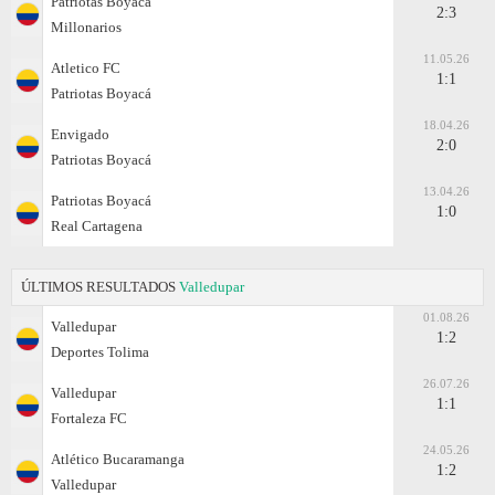
Patriotas Boyacá
2:3
Millonarios
11.05.26
Atletico FC
1:1
Patriotas Boyacá
18.04.26
Envigado
2:0
Patriotas Boyacá
13.04.26
Patriotas Boyacá
1:0
Real Cartagena
ÚLTIMOS RESULTADOS
Valledupar
01.08.26
Valledupar
1:2
Deportes Tolima
26.07.26
Valledupar
1:1
Fortaleza FC
24.05.26
Atlético Bucaramanga
1:2
Valledupar