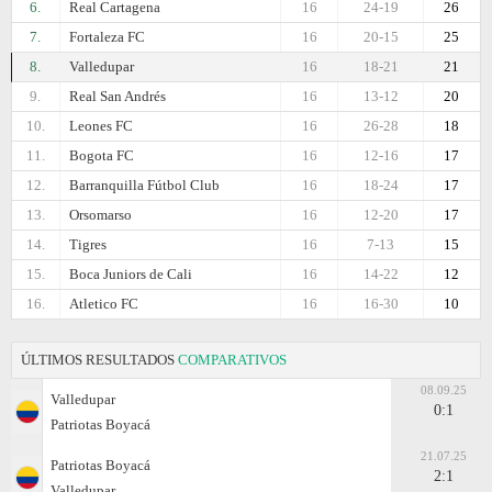
6.
Real Cartagena
16
24-19
26
7.
Fortaleza FC
16
20-15
25
8.
Valledupar
16
18-21
21
9.
Real San Andrés
16
13-12
20
10.
Leones FC
16
26-28
18
11.
Bogota FC
16
12-16
17
12.
Barranquilla Fútbol Club
16
18-24
17
13.
Orsomarso
16
12-20
17
14.
Tigres
16
7-13
15
15.
Boca Juniors de Cali
16
14-22
12
16.
Atletico FC
16
16-30
10
ÚLTIMOS RESULTADOS
COMPARATIVOS
08.09.25
Valledupar
0:1
Patriotas Boyacá
21.07.25
Patriotas Boyacá
2:1
Valledupar