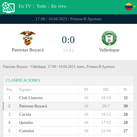
En TV
|
Todo
|
En vivo
17:00 / 10.04.2023 / Primera B Apertura
0:0
Patriotas Boyacá
Valledupar
[ 0:0 ]
Patriotas Boyacá - Valledupar, 17:00 / 10.04.2023, lunes, Primera B Apertura
CLASIFICACIONES
Pos.
Equipo
PJ
DG
Pt.
1.
Club Llaneros
16
19-10
32
2.
Patriotas Boyacá
16
20-7
30
3.
Cucuta
16
19-12
28
4.
Quindio
16
17-12
28
5.
Cortuluá
16
22-16
27