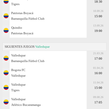
18:30
Tigres
10.09.26
Patriotas Boyacá
15:00
Barranquilla Fútbol Club
13.09.26
Quindio
19:00
Patriotas Boyacá
SIGUIENTES JUEGOS
Valledupar
21.03.26
Valledupar
17:00
Barranquilla Fútbol Club
01.04.26
Bogota FC
16:00
Valledupar
11.04.26
Valledupar
15:00
Tigres
09.08.26
Valledupar
17:05
Atlético Bucaramanga