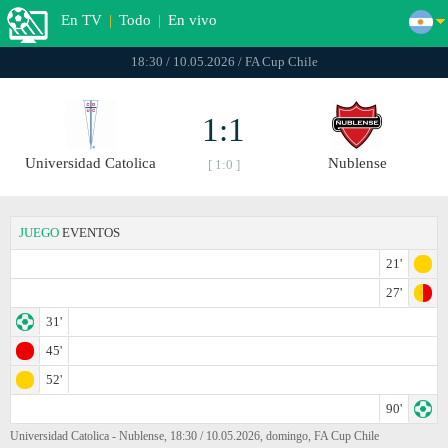
En TV
|
Todo
|
En vivo
18:30 / 10.05.2026 / FA Cup Chile
1:1
Universidad Catolica
Nublense
[ 1:0 ]
JUEGO
EVENTOS
21'
27'
31'
45'
52'
90'
Universidad Catolica - Nublense, 18:30 / 10.05.2026, domingo, FA Cup Chile