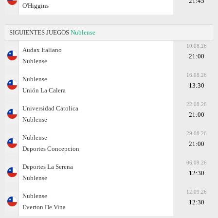
21:45
O'Higgins
SIGUIENTES JUEGOS
Nublense
10.08.26
Audax Italiano
21:00
Nublense
16.08.26
Nublense
13:30
Unión La Calera
22.08.26
Universidad Catolica
21:00
Nublense
29.08.26
Nublense
21:00
Deportes Concepcion
06.09.26
Deportes La Serena
12:30
Nublense
12.09.26
Nublense
12:30
Everton De Vina