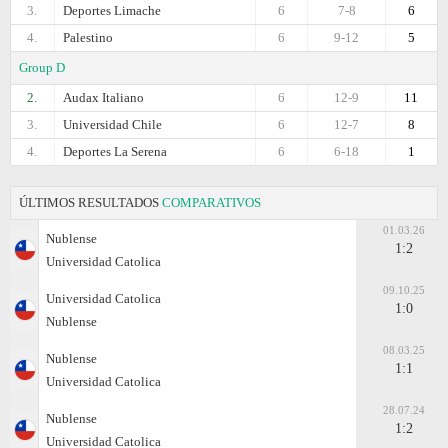
3.
Deportes Limache
6
7-8
6
4.
Palestino
6
9-12
5
Group D
2.
Audax Italiano
6
12-9
11
3.
Universidad Chile
6
12-7
8
4.
Deportes La Serena
6
6-18
1
ÚLTIMOS RESULTADOS
COMPARATIVOS
01.03.26
Nublense
1:2
Universidad Catolica
09.10.25
Universidad Catolica
1:0
Nublense
08.03.25
Nublense
1:1
Universidad Catolica
28.07.24
Nublense
1:2
Universidad Catolica