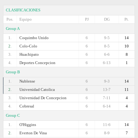
CLASIFICACIONES
Pos.
Equipo
PJ
DG
Pt.
Group A
1.
Coquimbo Unido
6
9-5
14
2.
Colo-Colo
6
8-5
10
3.
Huachipato
6
6-6
8
4.
Deportes Concepcion
6
6-13
1
Group B
1.
Nublense
6
9-3
14
2.
Universidad Catolica
6
13-7
11
3.
Universidad De Concepcion
6
7-11
4
4.
Cobresal
6
6-14
4
Group C
1.
O'Higgins
6
11-6
14
2.
Everton De Vina
6
8-9
7