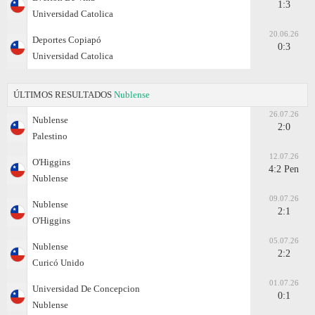
1:3
Universidad Catolica
20.06.26
Deportes Copiapó
0:3
Universidad Catolica
ÚLTIMOS RESULTADOS
Nublense
26.07.26
Nublense
2:0
Palestino
12.07.26
O'Higgins
4:2 Pen
Nublense
09.07.26
Nublense
2:1
O'Higgins
05.07.26
Nublense
2:2
Curicó Unido
01.07.26
Universidad De Concepcion
0:1
Nublense