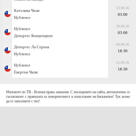
23.08.26
Католика Чили
03:00
Нубленсе
30.08.26
Нубленсе
03:00
Депортес Концепцион
06.09.26
Депортес Ла Серена
18:30
Нубленсе
12.09.26
Нубленсе
18:30
Евертън Чили
Мачовете по ТВ - Всички права запазени. С посещенито на сайта, автоматично се
съгласявате с правилата за поверителност и използване на бисквитки! Тук може
да се запознаете с тях!
За контакти с нас:
Terms of Use (EULA)
contact@telefootball.net