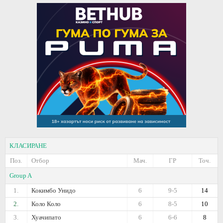
КЛАСИРАНЕ
Поз.
Отбор
Мач.
ГР
Точ.
Group A
1.
Кокимбо Унидо
6
9-5
14
2.
Коло Коло
6
8-5
10
3.
Хуачипато
6
6-6
8