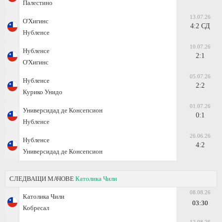
Палестино
13.07.26
О'Хигинс
4:2 СД
Нубленсе
10.07.26
Нубленсе
2:1
О'Хигинс
05.07.26
Нубленсе
2:2
Курико Унидо
01.07.26
Универсидад де Консепсион
0:1
Нубленсе
26.06.26
Нубленсе
4:2
Универсидад де Консепсион
СЛЕДВАЩИ МАЧОВЕ
Католика Чили
08.08.26
Католика Чили
03:30
Кобресал