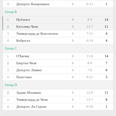
4.
Депортес Концепцион
6
6-13
1
Group B
1.
Нубленсе
6
9-3
14
2.
Католика Чили
6
13-7
11
3.
Универсидад де Консепсион
6
7-11
4
4.
Кобресал
6
6-14
4
Group C
1.
О'Хигинс
6
11-6
14
2.
Евертън Чили
6
8-9
7
3.
Депортес Лимаче
6
7-8
6
4.
Палестино
6
9-12
5
Group D
2.
Аудакс Италиано
6
12-9
11
3.
Универсидад де Чили
6
12-7
8
4.
Депортес Ла Серена
6
6-18
1