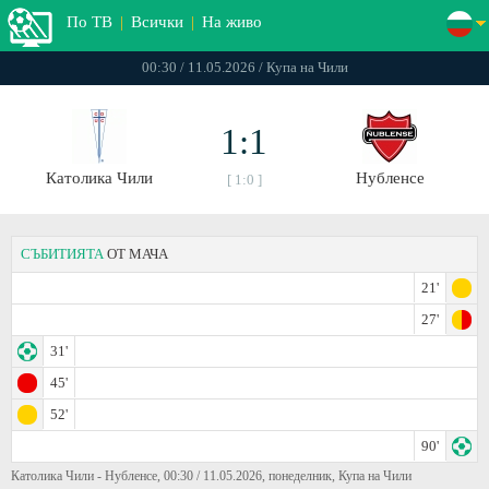
По ТВ
|
Всички
|
На живо
00:30 / 11.05.2026 / Купа на Чили
1:1
Католика Чили
Нубленсе
[ 1:0 ]
СЪБИТИЯТА
ОТ МАЧА
21'
27'
31'
45'
52'
90'
Католика Чили - Нубленсе, 00:30 / 11.05.2026, понеделник, Купа на Чили