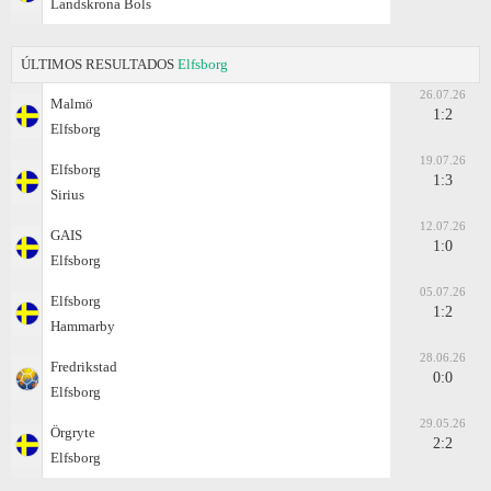
Landskrona Bols
ÚLTIMOS RESULTADOS
Elfsborg
26.07.26
Malmö
1:2
Elfsborg
19.07.26
Elfsborg
1:3
Sirius
12.07.26
GAIS
1:0
Elfsborg
05.07.26
Elfsborg
1:2
Hammarby
28.06.26
Fredrikstad
0:0
Elfsborg
29.05.26
Örgryte
2:2
Elfsborg