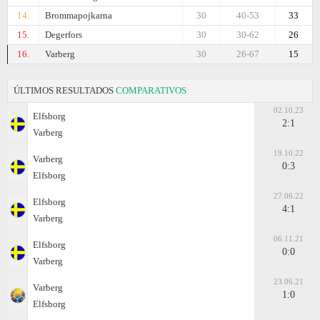
14.
Brommapojkarna
30
40-53
33
15.
Degerfors
30
30-62
26
16.
Varberg
30
26-67
15
ÚLTIMOS RESULTADOS
COMPARATIVOS
02.10.23
Elfsborg
2:1
Varberg
19.10.22
Varberg
0:3
Elfsborg
27.06.22
Elfsborg
4:1
Varberg
06.11.21
Elfsborg
0:0
Varberg
23.06.21
Varberg
1:0
Elfsborg