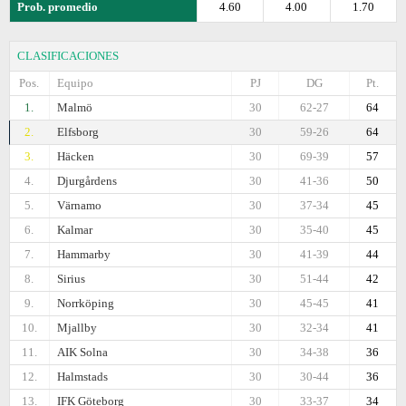
Prob. promedio
4.60
4.00
1.70
CLASIFICACIONES
Pos.
Equipo
PJ
DG
Pt.
1.
Malmö
30
62-27
64
2.
Elfsborg
30
59-26
64
3.
Häcken
30
69-39
57
4.
Djurgårdens
30
41-36
50
5.
Värnamo
30
37-34
45
6.
Kalmar
30
35-40
45
7.
Hammarby
30
41-39
44
8.
Sirius
30
51-44
42
9.
Norrköping
30
45-45
41
10.
Mjallby
30
32-34
41
11.
AIK Solna
30
34-38
36
12.
Halmstads
30
30-44
36
13.
IFK Göteborg
30
33-37
34