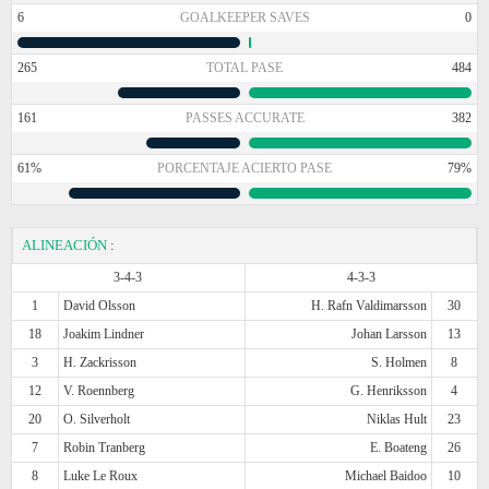
6
GOALKEEPER SAVES
0
265
TOTAL PASE
484
161
PASSES ACCURATE
382
61%
PORCENTAJE ACIERTO PASE
79%
ALINEACIÓN
:
3-4-3
4-3-3
1
David Olsson
H. Rafn Valdimarsson
30
18
Joakim Lindner
Johan Larsson
13
3
H. Zackrisson
S. Holmen
8
12
V. Roennberg
G. Henriksson
4
20
O. Silverholt
Niklas Hult
23
7
Robin Tranberg
E. Boateng
26
8
Luke Le Roux
Michael Baidoo
10