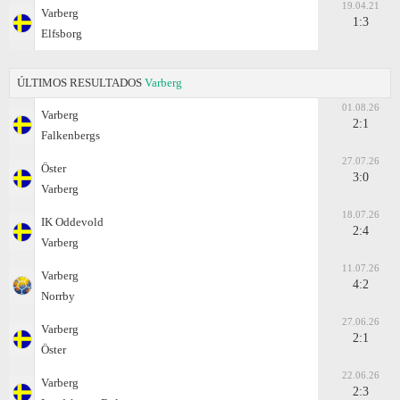
19.04.21
Varberg
1:3
Elfsborg
ÚLTIMOS RESULTADOS
Varberg
01.08.26
Varberg
2:1
Falkenbergs
27.07.26
Öster
3:0
Varberg
18.07.26
IK Oddevold
2:4
Varberg
11.07.26
Varberg
4:2
Norrby
27.06.26
Varberg
2:1
Öster
22.06.26
Varberg
2:3