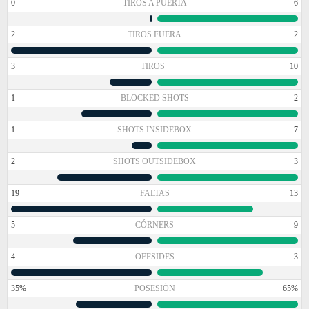
0
TIROS A PUERTA
6
2
TIROS FUERA
2
3
TIROS
10
1
BLOCKED SHOTS
2
1
SHOTS INSIDEBOX
7
2
SHOTS OUTSIDEBOX
3
19
FALTAS
13
5
CÓRNERS
9
4
OFFSIDES
3
35%
POSESIÓN
65%