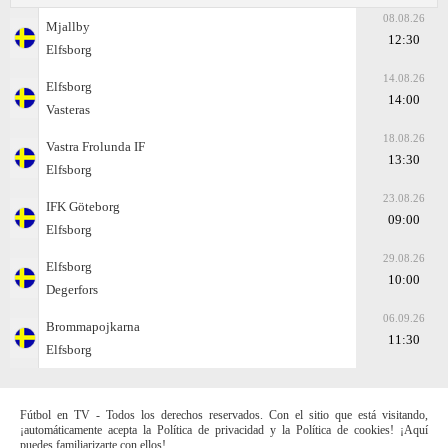
08.08.26
Mjallby
12:30
Elfsborg
14.08.26
Elfsborg
14:00
Vasteras
18.08.26
Vastra Frolunda IF
13:30
Elfsborg
23.08.26
IFK Göteborg
09:00
Elfsborg
29.08.26
Elfsborg
10:00
Degerfors
06.09.26
Brommapojkarna
11:30
Elfsborg
Fútbol en TV - Todos los derechos reservados. Con el sitio que está visitando,
¡automáticamente acepta la Política de privacidad y la Política de cookies! ¡Aquí
puedes familiarizarte con ellos!