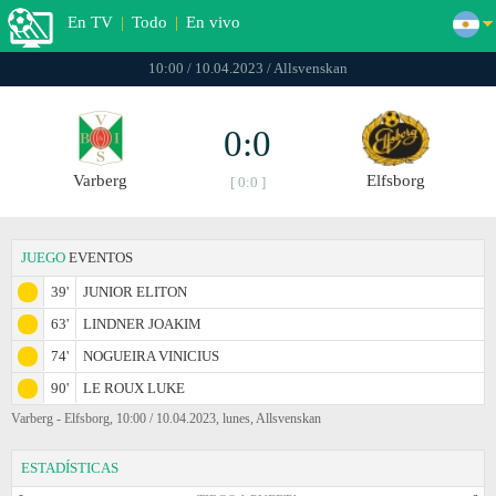
En TV
|
Todo
|
En vivo
10:00 / 10.04.2023 / Allsvenskan
0:0
Varberg
Elfsborg
[ 0:0 ]
JUEGO
EVENTOS
39'
JUNIOR ELITON
63'
LINDNER JOAKIM
74'
NOGUEIRA VINICIUS
90'
LE ROUX LUKE
Varberg - Elfsborg, 10:00 / 10.04.2023, lunes, Allsvenskan
ESTADÍSTICAS