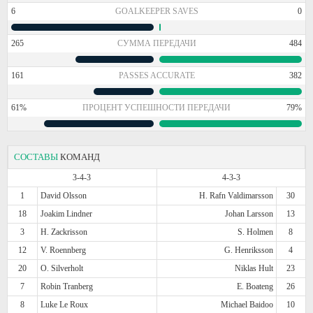
6
GOALKEEPER SAVES
0
265
СУММА ПЕРЕДАЧИ
484
161
PASSES ACCURATE
382
61%
ПРОЦЕНТ УСПЕШНОСТИ ПЕРЕДАЧИ
79%
СОСТАВЫ
КОМАНД
3-4-3
4-3-3
1
David Olsson
H. Rafn Valdimarsson
30
18
Joakim Lindner
Johan Larsson
13
3
H. Zackrisson
S. Holmen
8
12
V. Roennberg
G. Henriksson
4
20
O. Silverholt
Niklas Hult
23
7
Robin Tranberg
E. Boateng
26
8
Luke Le Roux
Michael Baidoo
10