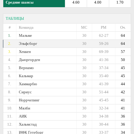
Средние шансы
4.60
4.00
1.70
ТАБЛИЦЫ
#
Команда
МС
РМ
Оч.
1.
Мальме
30
62-27
64
2.
Эльфсборг
30
59-26
64
3.
Хеккен
30
69-39
57
4.
Дьюргорден
30
41-36
50
5.
Вернамо
30
37-34
45
6.
Кальмар
30
35-40
45
7.
Хаммарбю
30
41-39
44
8.
Сириус
30
51-44
42
9.
Норрчепинг
30
45-45
41
10.
Мялби
30
32-34
41
11.
АИК
30
34-38
36
12.
Хальмстад
30
30-44
36
13.
ИФК Гетеборг
30
33-37
34