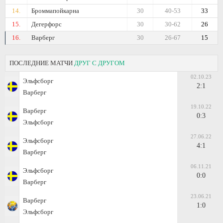
14.
Броммапойкарна
30
40-53
33
15.
Дегерфорс
30
30-62
26
16.
Варберг
30
26-67
15
ПОСЛЕДНИЕ МАТЧИ
ДРУГ С ДРУГОМ
02.10.23
Эльфсборг
2:1
Варберг
19.10.22
Варберг
0:3
Эльфсборг
27.06.22
Эльфсборг
4:1
Варберг
06.11.21
Эльфсборг
0:0
Варберг
23.06.21
Варберг
1:0
Эльфсборг