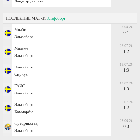
Ландскруна Болс
ПОСЛЕДНИЕ МАТЧИ
Эльфсборг
08.08.26
Мялби
0:1
Эльфсборг
26.07.26
Мальме
1:2
Эльфсборг
19.07.26
Эльфсборг
1:3
Сириус
12.07.26
ГАИС
1:0
Эльфсборг
05.07.26
Эльфсборг
1:2
Хаммарбю
28.06.26
Фредрикстад
0:0
Эльфсборг