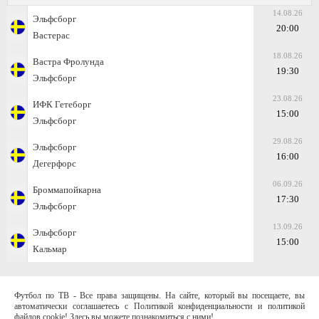
14.08.26
Эльфсборг
20:00
Вастерас
18.08.26
Вастра Фролунда
19:30
Эльфсборг
23.08.26
ИФК Гетеборг
15:00
Эльфсборг
29.08.26
Эльфсборг
16:00
Дегерфорс
06.09.26
Броммапойкарна
17:30
Эльфсборг
13.09.26
Эльфсборг
15:00
Кальмар
Футбол по ТВ - Все права защищены. На сайте, который вы посещаете, вы
автоматически соглашаетесь с Политикой конфиденциальности и политикой
файлов cookie! Здесь вы можете познакомиться с ними!