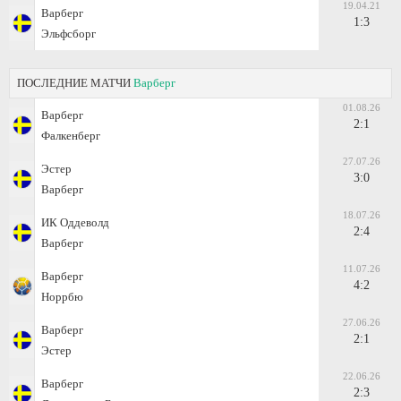
19.04.21
Варберг
1:3
Эльфсборг
ПОСЛЕДНИЕ МАТЧИ
Варберг
01.08.26
Варберг
2:1
Фалкенберг
27.07.26
Эстер
3:0
Варберг
18.07.26
ИК Оддеволд
2:4
Варберг
11.07.26
Варберг
4:2
Норрбю
27.06.26
Варберг
2:1
Эстер
22.06.26
Варберг
2:3