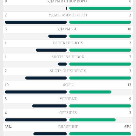
0
УДАРЫ В СТВОР ВОРОТ
6
2
УДАРЫ МИМО ВОРОТ
2
3
УДАРЫ З.И.
10
1
BLOCKED SHOTS
2
1
SHOTS INSIDEBOX
7
2
SHOTS OUTSIDEBOX
3
19
ФОЛЫ
13
5
УГЛОВЫЕ
9
4
OFFSIDES
3
35%
ВЛАДЕНИЕ
65%