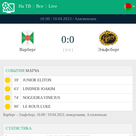
На ТВ
|
Все
|
Live
16:00 / 10.04.2023 / Аллсвенскан
0:0
Варберг
Эльфсборг
[ 0:0 ]
СОБЫТИЯ
МАТЧА
39'
JUNIOR ELITON
63'
LINDNER JOAKIM
74'
NOGUEIRA VINICIUS
90'
LE ROUX LUKE
Варберг - Эльфсборг, 16:00 / 10.04.2023, понедельник, Аллсвенскан
СТАТИСТИКА