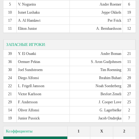
5
V. Nogueira
Andre Roemer
6
10
Ismet Lushaku
Jeppe Okkels
19
17
A. Al Hamlawi
Per Frick
17
11
Eliton Junior
A. Bernhardsson
12
ЗАПАСНЫЕ ИГРОКИ:
39
Y. El Ouatki
Andre Boman
21
36
Oemuer Pektas
S. Aron Gudjohnsen
11
30
Joel Sundstroem
Tim Roenning
31
24
Diego Alfonsi
Ibrahim Buhari
29
22
L. Frigell Jansson
Noah Soederberg
28
21
Victor Karlsson
Besfort Zeneli
27
29
F. Andersson
J. Cooper Love
25
14
Oliver Alfonsi
G. Lagerbielke
2
19
Junior Pussick
Jacob Ondrejka
7
Коэффициенты
1
X
2