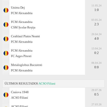
11.05.24
Unirea Dej
1:0
FCM Alexandria
03.05.24
FCM Alexandria
2:3
CSM Școlar Reșița
20.04.24
Ceahlaul Piatra Neamt
4:0
FCM Alexandria
13.04.24
FCM Alexandria
0:2
FC Arges Pitesti
06.04.24
Metaloglobus Bucuresti
0:0
FCM Alexandria
ÚLTIMOS RESULTADOS
ACSO Filiasi
29.07.26
Craiova 1948
0:5
ACSO Filiasi
27.03.26
ACSO Filiasi