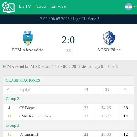
En TV
|
Todo
|
En vivo
12:00 / 08.05.2026 / Liga III - Serie 5
2:0
FCM Alexandria
ACSO Filiasi
[ 0:0 ]
FCM Alexandria - ACSO Filiasi, 12:00 / 08.05.2026, viernes, Liga III - Serie 5
CLASIFICACIONES
Pos.
Equipo
PJ
DG
Pt.
Group 2
4.
CS Blejoi
22
54-26
38
11.
CSM Râmnicu Sărat
22
33-72
14
Group 3
12.
Voluntari II
22
26-66
12