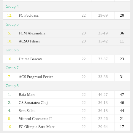
Group 4
12.
FC Pucioasa
22
29-39
20
Group 5
5.
FCM Alexandria
20
35-19
36
10.
ACSO Filiasi
20
15-42
11
Group 6
10.
Unirea Bascov
22
33-37
23
Group 7
7.
ACS Progresul Pecica
22
33-36
31
Group 8
1.
Baia Mare
22
46-27
47
2.
CS Sanatatea Cluj
22
36-13
46
4.
Scm Zalau
22
36-18
44
8.
Viitorul Constanta II
22
22-26
21
10.
FC Olimpia Satu Mare
22
20-64
17