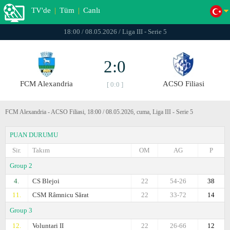
TV'de
|
Tüm
|
Canlı
18:00 / 08.05.2026 / Liga III - Serie 5
2:0
FCM Alexandria
ACSO Filiasi
[ 0:0 ]
FCM Alexandria - ACSO Filiasi, 18:00 / 08.05.2026, cuma, Liga III - Serie 5
PUAN DURUMU
Sir.
Takım
OM
AG
P
Group 2
4.
CS Blejoi
22
54-26
38
11.
CSM Râmnicu Sărat
22
33-72
14
Group 3
12.
Voluntari II
22
26-66
12