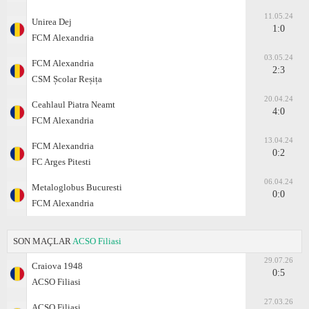
11.05.24
Unirea Dej
1:0
FCM Alexandria
03.05.24
FCM Alexandria
2:3
CSM Școlar Reșița
20.04.24
Ceahlaul Piatra Neamt
4:0
FCM Alexandria
13.04.24
FCM Alexandria
0:2
FC Arges Pitesti
06.04.24
Metaloglobus Bucuresti
0:0
FCM Alexandria
SON MAÇLAR
ACSO Filiasi
29.07.26
Craiova 1948
0:5
ACSO Filiasi
27.03.26
ACSO Filiasi