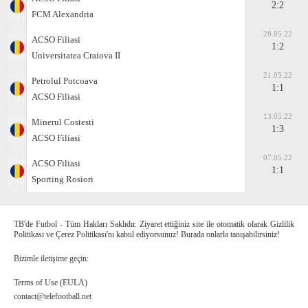
2:2
FCM Alexandria
28.05.22
ACSO Filiasi
1:2
Universitatea Craiova II
21.05.22
Petrolul Potcoava
1:1
ACSO Filiasi
13.05.22
Minerul Costesti
1:3
ACSO Filiasi
07.05.22
ACSO Filiasi
1:1
Sporting Rosiori
TB'de Futbol - Tüm Hakları Saklıdır. Ziyaret ettiğiniz site ile otomatik olarak Gizlilik
Politikası ve Çerez Politikası'nı kabul ediyorsunuz! Burada onlarla tanışabilirsiniz!
Bizimle iletişime geçin:
Terms of Use (EULA)
contact@telefootball.net