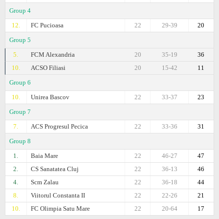
Group 4
12.
FC Pucioasa
22
29-39
20
Group 5
5.
FCM Alexandria
20
35-19
36
10.
ACSO Filiasi
20
15-42
11
Group 6
10.
Unirea Bascov
22
33-37
23
Group 7
7.
ACS Progresul Pecica
22
33-36
31
Group 8
1.
Baia Mare
22
46-27
47
2.
CS Sanatatea Cluj
22
36-13
46
4.
Scm Zalau
22
36-18
44
8.
Viitorul Constanta II
22
22-26
21
10.
FC Olimpia Satu Mare
22
20-64
17