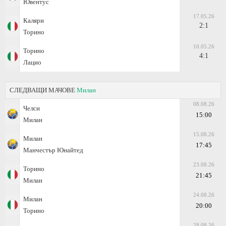
Ювентус
17.05.26
Каляри
2:1
Торино
10.05.26
Торино
4:1
Лацио
СЛЕДВАЩИ МАЧОВЕ
Милан
08.08.26
Челси
15:00
Милан
15.08.26
Милан
17:45
Манчестър Юнайтед
23.08.26
Торино
21:45
Милан
24.08.26
Милан
20:00
Торино
28.08.26