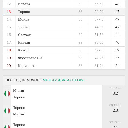
12.
Верона
38
55-61
48
13.
Торино
38
50-50
47
14.
Монца
38
37-45
47
15.
Лацио
38
44-51
47
16.
Сасуоло
38
51-58
44
17.
Наполи
38
39-55
40
18.
Каляри
38
49-62
39
19.
Фрозиноне U20
38
47-76
35
20.
Кремонезе
38
31-64
24
ПОСЛЕДНИ МАЧОВЕ
МЕЖДУ ДВАТА ОТБОРА
21.03.26
Милан
3:2
Торино
08.12.25
Торино
2:3
Милан
22.02.25
Торино
2:1