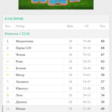
КЛАСИРАНЕ
Поз.
Отбор
Мач.
ГР
Точ.
Primavera 1 25/26
1.
Фиорентина
38
70-48
68
2.
Парма U20
38
59-38
68
3.
Чезена
38
70-52
67
4.
Рома
38
59-35
63
5.
Болоня
38
54-40
62
6.
Интер
38
70-61
59
7.
Аталанта
38
54-47
57
8.
Ювентус
38
52-48
55
9.
Лече
38
54-53
54
10.
Дженоа
38
49-52
50
11.
Милан
38
51-49
49