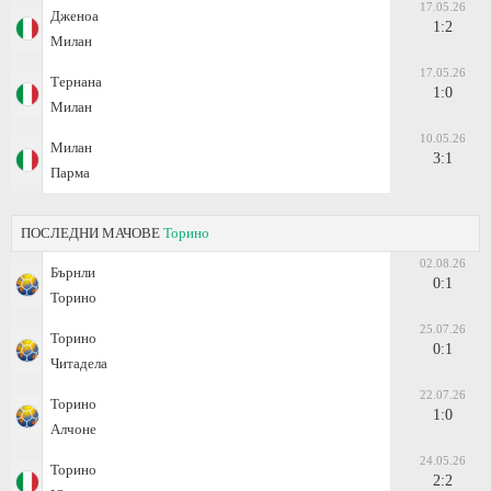
17.05.26
Дженоа
1:2
Милан
17.05.26
Тернана
1:0
Милан
10.05.26
Милан
3:1
Парма
ПОСЛЕДНИ МАЧОВЕ
Торино
02.08.26
Бърнли
0:1
Торино
25.07.26
Торино
0:1
Читадела
22.07.26
Торино
1:0
Алчоне
24.05.26
Торино
2:2