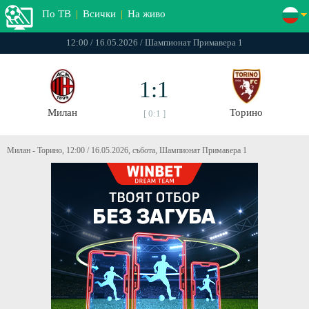
По ТВ
|
Всички
|
На живо
12:00 / 16.05.2026 / Шампионат Примавера 1
1:1
Милан
Торино
[ 0:1 ]
Милан - Торино, 12:00 / 16.05.2026, събота, Шампионат Примавера 1