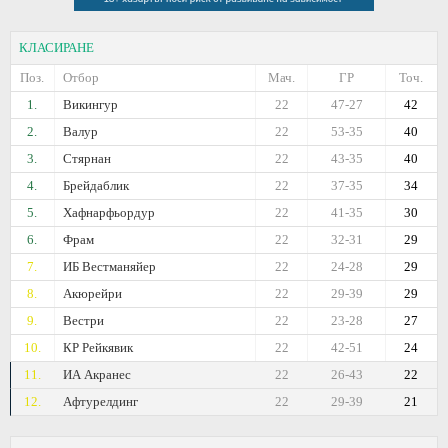
КЛАСИРАНЕ
Поз.
Отбор
Мач.
ГР
Точ.
1.
Викингур
22
47-27
42
2.
Валур
22
53-35
40
3.
Стярнан
22
43-35
40
4.
Брейдаблик
22
37-35
34
5.
Хафнарфьордур
22
41-35
30
6.
Фрам
22
32-31
29
7.
ИБ Вестманяйер
22
24-28
29
8.
Акюрейри
22
29-39
29
9.
Вестри
22
23-28
27
10.
КР Рейкявик
22
42-51
24
11.
ИА Акранес
22
26-43
22
12.
Афтурелдинг
22
29-39
21