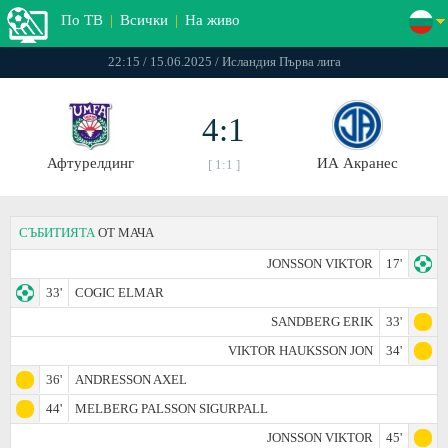
По ТВ
|
Всички
|
На живо
22:15 / 15.06.2025 / Исландия Първа лига
4:1
Афтурелдинг
ИА Акранес
[ 1:1 ]
СЪБИТИЯТА
ОТ МАЧА
JONSSON VIKTOR
17'
33'
COGIC ELMAR
SANDBERG ERIK
33'
VIKTOR HAUKSSON JON
34'
36'
ANDRESSON AXEL
44'
MELBERG PALSSON SIGURPALL
JONSSON VIKTOR
45'