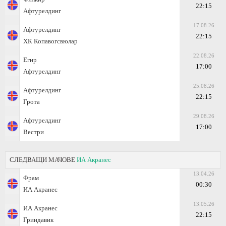
22:15
Афтурелдинг
17.08.26
Афтурелдинг
22:15
ХК Копавогсвюлар
22.08.26
Егир
17:00
Афтурелдинг
25.08.26
Афтурелдинг
22:15
Грота
29.08.26
Афтурелдинг
17:00
Вестри
СЛЕДВАЩИ МАЧОВЕ
ИА Акранес
13.04.26
Фрам
00:30
ИА Акранес
13.05.26
ИА Акранес
22:15
Гриндавик