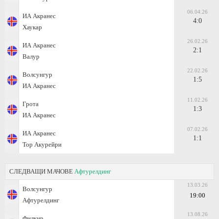
06.04.26
ИА Акранес
4:0
Хаукар
26.02.26
ИА Акранес
2:1
Валур
22.02.26
Волсунгур
1:5
ИА Акранес
11.02.26
Грота
1:3
ИА Акранес
07.02.26
ИА Акранес
1:1
Тор Акурейри
СЛЕДВАЩИ МАЧОВЕ
Афтурелдинг
13.03.26
Волсунгур
19:00
Афтурелдинг
13.08.26
Филкир