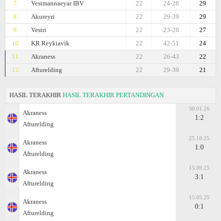
7.
Vestmannaeyar IBV
22
24-28
29
8.
Akureyri
22
29-39
29
9.
Vestri
22
23-28
27
10.
KR Reykiavik
22
42-51
24
11.
Akraness
22
26-43
22
12.
Afturelding
22
29-39
21
HASIL TERAKHIR
HASIL TERAKHIR PERTANDINGAN
30.01.26
Akraness
1:2
Afturelding
25.10.25
Akraness
1:0
Afturelding
15.09.25
Akraness
3:1
Afturelding
15.05.25
Akraness
0:1
Afturelding