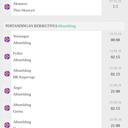
07.02.26
Akraness
1:1
Thor Akureyri
PERTANDINGAN BERIKUTNYA
Afturelding
14.03.26
Volsungur
00:00
Afturelding
14.08.26
Fylkir
02:15
Afturelding
18.08.26
Afturelding
02:15
HK Kopavogs
22.08.26
Aegir
21:00
Afturelding
26.08.26
Afturelding
02:15
Grotta
29.08.26
Afturelding
21:00