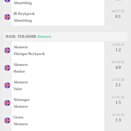
Afturelding
04.07.26
IR Reykjavik
0:1
Afturelding
HASIL TERAKHIR
Akraness
13.06.26
Akraness
1:2
Vikingur Reykjavik
06.04.26
Akraness
4:0
Haukar
27.02.26
Akraness
2:1
Valur
22.02.26
Volsungur
1:5
Akraness
12.02.26
Grotta
1:3
Akraness