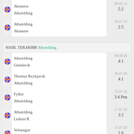
09.02.24
Akraness
5:2
Afturelding
29.07.23
Afturelding
2:5
Akraness
HASIL TERAKHIR
Afturelding
08.08.26
Afturelding
4:1
Grindavik
30.07.26
Throttur Reykjavik
4:1
Afturelding
22.07.26
Fylkir
3:4 Pen
Afturelding
17.07.26
Afturelding
3:2
Leiknir R.
11.07.26
Volsungur
1:6