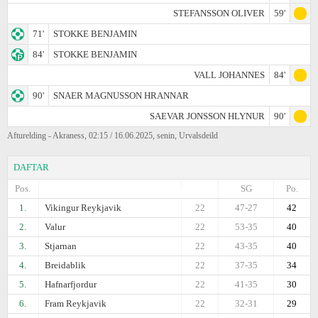
STEFANSSON OLIVER
59'
71'
STOKKE BENJAMIN
84'
STOKKE BENJAMIN
VALL JOHANNES
84'
90'
SNAER MAGNUSSON HRANNAR
SAEVAR JONSSON HLYNUR
90'
Afturelding - Akraness, 02:15 / 16.06.2025, senin, Urvalsdeild
DAFTAR
Pos.
SG
Po.
1.
Vikingur Reykjavik
22
47-27
42
2.
Valur
22
53-35
40
3.
Stjarnan
22
43-35
40
4.
Breidablik
22
37-35
34
5.
Hafnarfjordur
22
41-35
30
6.
Fram Reykjavik
22
32-31
29