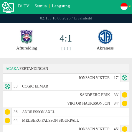
Di TV
|
Semua
|
Langsung
02:15 / 16.06.2025 / Urvalsdeild
4:1
Afturelding
Akraness
[ 1:1 ]
ACARA
PERTANDINGAN
JONSSON VIKTOR
17'
33'
COGIC ELMAR
SANDBERG ERIK
33'
VIKTOR HAUKSSON JON
34'
36'
ANDRESSON AXEL
44'
MELBERG PALSSON SIGURPALL
JONSSON VIKTOR
45'