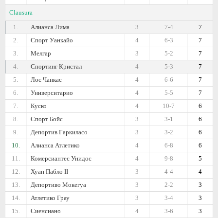
Clausura
1.
Алианса Лима
3
7-4
7
2.
Спорт Уанкайо
4
6-3
7
3.
Мелгар
3
5-2
7
4.
Спортинг Кристал
4
5-3
7
5.
Лос Чанкас
4
6-6
7
6.
Университарио
4
5-5
7
7.
Куско
4
10-7
6
8.
Спорт Бойс
3
3-1
6
9.
Депортив Гаркиласо
3
3-2
6
10.
Алианса Атлетико
4
6-8
6
11.
Комерсиантес Унидос
4
9-8
5
12.
Хуан Пабло II
3
4-4
4
13.
Депортиво Мокегуа
3
2-2
3
14.
Атлетико Грау
3
3-4
3
15.
Сиенсиано
4
3-6
3