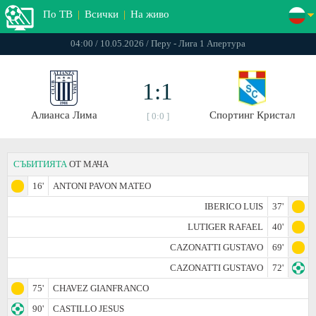
По ТВ
|
Всички
|
На живо
04:00 / 10.05.2026 / Перу - Лига 1 Апертура
1:1
Алианса Лима
Спортинг Кристал
[ 0:0 ]
СЪБИТИЯТА
ОТ МАЧА
16'
ANTONI PAVON MATEO
IBERICO LUIS
37'
LUTIGER RAFAEL
40'
CAZONATTI GUSTAVO
69'
CAZONATTI GUSTAVO
72'
75'
CHAVEZ GIANFRANCO
90'
CASTILLO JESUS