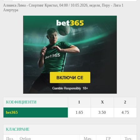
Алианса Лима - Спортинг Кристал, 04:00 / 10.05.2026, неделя, Перу - Лига 1
Апертура
КОЕФИЦИЕНТИ
1
X
2
bet365
1.65
3.50
4.75
КЛАСИРАНЕ
Поз.
Отбор
Мач.
ГР
Точ.