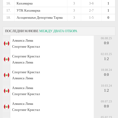
16.
Кахамарка
3
3-6
1
17.
УТК Кахамарка
3
2-7
1
18.
Асоциеишън Депортива Тарма
3
1-5
0
ПОСЛЕДНИ МАЧОВЕ
МЕЖДУ ДВАТА ОТБОРА
06.08.25
Алианса Лима
0:0
Спортинг Кристал
02.03.25
Спортинг Кристал
1:2
Алианса Лима
18.08.24
Спортинг Кристал
0:0
Алианса Лима
10.03.24
Алианса Лима
1:2
Спортинг Кристал
09.07.23
Алианса Лима
0:0
Спортинг Кристал
05.02.23