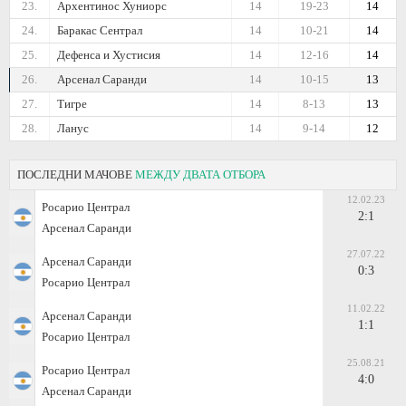
23.
Архентинос Хуниорс
14
19-23
14
24.
Баракас Сентрал
14
10-21
14
25.
Дефенса и Хустисия
14
12-16
14
26.
Арсенал Саранди
14
10-15
13
27.
Тигре
14
8-13
13
28.
Ланус
14
9-14
12
ПОСЛЕДНИ МАЧОВЕ
МЕЖДУ ДВАТА ОТБОРА
12.02.23
Росарио Централ
2:1
Арсенал Саранди
27.07.22
Арсенал Саранди
0:3
Росарио Централ
11.02.22
Арсенал Саранди
1:1
Росарио Централ
25.08.21
Росарио Централ
4:0
Арсенал Саранди