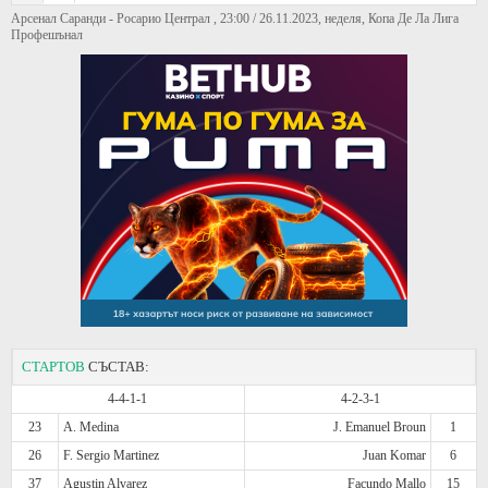
Арсенал Саранди - Росарио Централ , 23:00 / 26.11.2023, неделя, Копа Де Ла Лига
Профешънал
СТАРТОВ
СЪСТАВ:
4-4-1-1
4-2-3-1
23
A. Medina
J. Emanuel Broun
1
26
F. Sergio Martinez
Juan Komar
6
37
Agustin Alvarez
Facundo Mallo
15