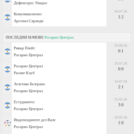
Дефенсорес Унидос
04.07.26
Комуникасионес
1:2
Арсенал Саранди
ПОСЛЕДНИ МАЧОВЕ
Росарио Централ
03.08.26
Ривър Плейт
0:1
Росарио Централ
29.07.26
Росарио Централ
0:0
Расинг Клуб
24.07.26
Атлетико Белграно
2:1
Росарио Централ
31.05.26
Естудиантес
3:0
Росарио Централ
28.05.26
Индепендиенте дел Вале
1:0
Росарио Централ