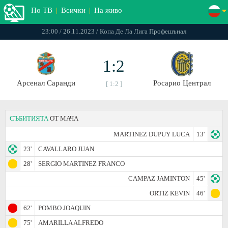
По ТВ
|
Всички
|
На живо
23:00 / 26.11.2023 / Копа Де Ла Лига Профешънал
1:2
Арсенал Саранди
Росарио Централ
[ 1:2 ]
СЪБИТИЯТА
ОТ МАЧА
MARTINEZ DUPUY LUCA
13'
23'
CAVALLARO JUAN
28'
SERGIO MARTINEZ FRANCO
CAMPAZ JAMINTON
45'
ORTIZ KEVIN
46'
62'
POMBO JOAQUIN
75'
AMARILLA ALFREDO