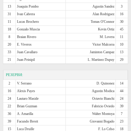
13
Joaquin Pombo
Agustin Sandez
3
31
Ivan Cabrera
Alan Rodriguez
16
11
Lucas Brochero
Tomas O'Connor
30
18
Gonzalo Muscia
Kevin Ortiz
45
8
Braian Rivero
M. Lovera
11
20
E. Viveros
Victor Malcorra
10
33
Juan Cavallaro
Jaminton Campaz
13
21
Juan Peinipil
L. Martinez Dupuy
29
РЕЗЕРВИ:
2
V. Serrano
D. Quinonez
14
16
Alexis Payes
Agustin Modica
44
24
Lautaro Maside
Octavio Bianchi
24
22
Brian Guzman
Fabricio Oviedo
39
36
A. Amarilla
Walter Montoya
7
39
Facundo Brestt
Giovanni Bogado
23
15
Luca Druille
F. Lo Celso
18