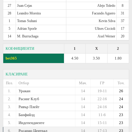
27
Juan Cejas
Alejo Toledo
8
28
Leandro Moreira
Facundo Aguero
31
1
Tomas Sultani
Kevin Silva
37
5
Adrian Sporle
Ulises Ciccioli
17
14
M. Burruchaga
Axel Werner
20
КОЕФИЦИЕНТИ
1
X
2
bet365
4.50
3.50
1.80
КЛАСИРАНЕ
Поз.
Отбор
Мач.
ГР
Точ.
1.
Уракан
14
19-11
26
2.
Расинг Клуб
14
22-16
24
3.
Ривър Плейт
14
24-16
24
4.
Банфийлд
14
11-6
23
5.
Индепендиенте
14
15-11
23
6.
Росарио Централ
14
17-13
23