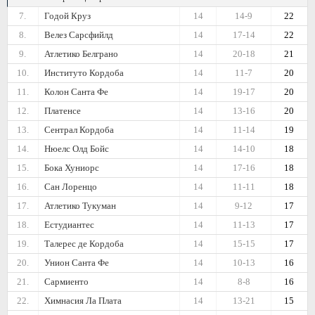
7.
Годой Круз
14
14-9
22
8.
Велез Сарсфийлд
14
17-14
22
9.
Атлетико Белграно
14
20-18
21
10.
Институто Кордоба
14
11-7
20
11.
Колон Санта Фе
14
19-17
20
12.
Платенсе
14
13-16
20
13.
Сентрал Кордоба
14
11-14
19
14.
Нюелс Олд Бойс
14
14-10
18
15.
Бока Хуниорс
14
17-16
18
16.
Сан Лоренцо
14
11-11
18
17.
Атлетико Тукуман
14
9-12
17
18.
Естудиантес
14
11-13
17
19.
Талерес де Кордоба
14
15-15
17
20.
Унион Санта Фе
14
10-13
16
21.
Сармиенто
14
8-8
16
22.
Химнасия Ла Плата
14
13-21
15