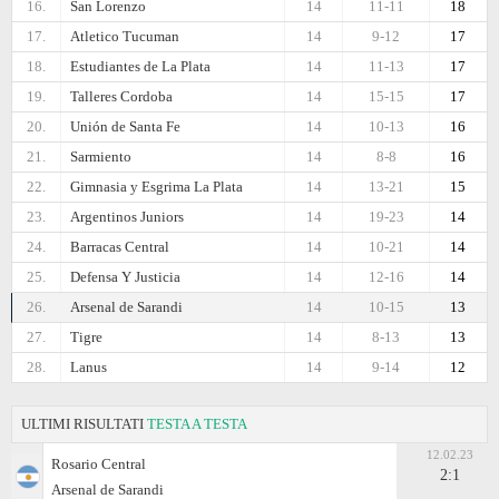
16.
San Lorenzo
14
11-11
18
17.
Atletico Tucuman
14
9-12
17
18.
Estudiantes de La Plata
14
11-13
17
19.
Talleres Cordoba
14
15-15
17
20.
Unión de Santa Fe
14
10-13
16
21.
Sarmiento
14
8-8
16
22.
Gimnasia y Esgrima La Plata
14
13-21
15
23.
Argentinos Juniors
14
19-23
14
24.
Barracas Central
14
10-21
14
25.
Defensa Y Justicia
14
12-16
14
26.
Arsenal de Sarandi
14
10-15
13
27.
Tigre
14
8-13
13
28.
Lanus
14
9-14
12
ULTIMI RISULTATI
TESTA A TESTA
12.02.23
Rosario Central
2:1
Arsenal de Sarandi