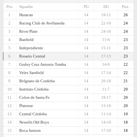
Pos.
Squadra
PG
DG
Pun.
1.
Huracan
14
19-11
26
2.
Racing Club de Avellaneda
14
22-16
24
3.
River Plate
14
24-16
24
4.
Banfield
14
11-6
23
5.
Independiente
14
15-11
23
6.
Rosario Central
14
17-13
23
7.
Godoy Cruz Antonio Tomba
14
14-9
22
8.
Velez Sarsfield
14
17-14
22
9.
Belgrano de Cordoba
14
20-18
21
10.
Instituto Córdoba
14
11-7
20
11.
Colon de Santa Fe
14
19-17
20
12.
Platense
14
13-16
20
13.
Central Córdoba
14
11-14
19
14.
Newells Old Boys
14
14-10
18
15.
Boca Juniors
14
17-16
18