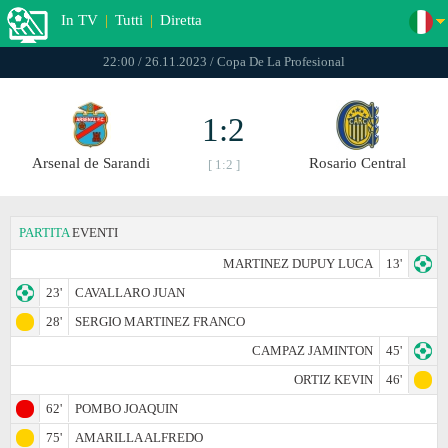
In TV
|
Tutti
|
Diretta
22:00 / 26.11.2023 / Copa De La Profesional
1:2
Arsenal de Sarandi
Rosario Central
[ 1:2 ]
PARTITA
EVENTI
MARTINEZ DUPUY LUCA
13'
23'
CAVALLARO JUAN
28'
SERGIO MARTINEZ FRANCO
CAMPAZ JAMINTON
45'
ORTIZ KEVIN
46'
62'
POMBO JOAQUIN
75'
AMARILLA ALFREDO