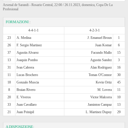
Arsenal de Sarandi - Rosario Central, 22:00 / 26.11.2023, domenica, Copa De La
Profesional
FORMAZIONI
:
4-4-1-1
4-2-3-1
23
A. Medina
J. Emanuel Broun
1
26
F. Sergio Martinez
Juan Komar
6
37
Agustin Alvarez
Facundo Mallo
15
13
Joaquin Pombo
Agustin Sandez
3
31
Ivan Cabrera
Alan Rodriguez
16
11
Lucas Brochero
Tomas O'Connor
30
18
Gonzalo Muscia
Kevin Ortiz
45
8
Braian Rivero
M. Lovera
11
20
E. Viveros
Victor Malcorra
10
33
Juan Cavallaro
Jaminton Campaz
13
21
Juan Peinipil
L. Martinez Dupuy
29
A DISPOSIZIONE: