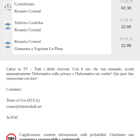
21.08.26
Corinthians
02:30
Rosario Central
23.08.26
Talleres Cordoba
22:00
Rosario Central
30.08.26
Rosario Central
22:00
Gimnasia y Esgrima La Plata
Calcio in TV - Tutti i diritti riservati. Con il sito che stai visitando, accetti
automaticamente l'Informativa sulla privacy e l'Informativa sui cookie! Qui puoi fare
conoscenza con loro!
Contattaci:
Terms of Use (EULA)
contact@telefootball.net
За НАС
L'applicazione contiene informazioni sulle probabilità. Chiediamo una
scommessa responsabile e ragionevole.
.