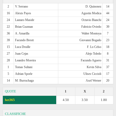
2
V. Serrano
D. Quinonez
14
16
Alexis Payes
Agustin Modica
44
24
Lautaro Maside
Octavio Bianchi
24
22
Brian Guzman
Fabricio Oviedo
39
36
A. Amarilla
Walter Montoya
7
39
Facundo Brestt
Giovanni Bogado
23
15
Luca Druille
F. Lo Celso
18
27
Juan Cejas
Alejo Toledo
8
28
Leandro Moreira
Facundo Aguero
31
1
Tomas Sultani
Kevin Silva
37
5
Adrian Sporle
Ulises Ciccioli
17
14
M. Burruchaga
Axel Werner
20
QUOTE
1
X
2
bet365
4.50
3.50
1.80
CLASSIFICHE