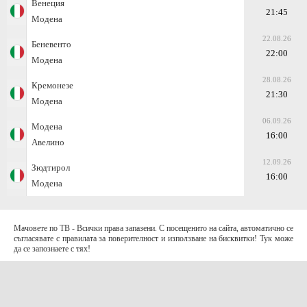
Венеция
21:45
Модена
22.08.26
Беневенто
22:00
Модена
28.08.26
Кремонезе
21:30
Модена
06.09.26
Модена
16:00
Авелино
12.09.26
Зюдтирол
16:00
Модена
Мачовете по ТВ - Всички права запазени. С посещенито на сайта, автоматично се
съгласявате с правилата за поверителност и използване на бисквитки! Тук може
да се запознаете с тях!
За контакти с нас:
Terms of Use (EULA)