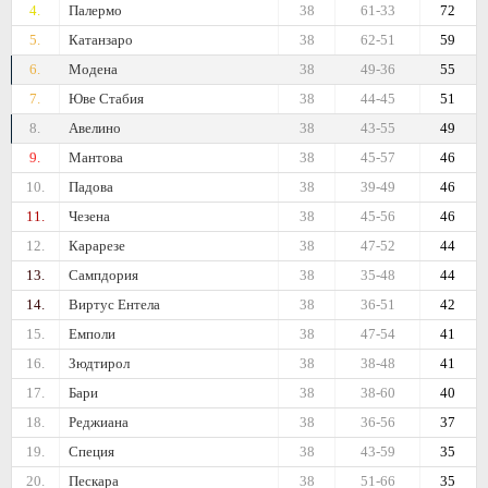
4.
Палермо
38
61-33
72
5.
Катанзаро
38
62-51
59
6.
Модена
38
49-36
55
7.
Юве Стабия
38
44-45
51
8.
Авелино
38
43-55
49
9.
Мантова
38
45-57
46
10.
Падова
38
39-49
46
11.
Чезена
38
45-56
46
12.
Карарезе
38
47-52
44
13.
Сампдория
38
35-48
44
14.
Виртус Ентела
38
36-51
42
15.
Емполи
38
47-54
41
16.
Зюдтирол
38
38-48
41
17.
Бари
38
38-60
40
18.
Реджиана
38
36-56
37
19.
Специя
38
43-59
35
20.
Пескара
38
51-66
35