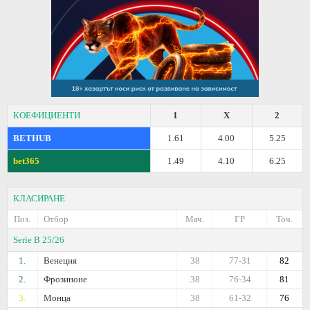
КОЕФИЦИЕНТИ
1
X
2
BETHUB
1.61
4.00
5.25
bet365
1.49
4.10
6.25
КЛАСИРАНЕ
Поз.
Отбор
Мач.
ГР
Точ.
Serie B 25/26
1.
Венеция
38
77-31
82
2.
Фрозиноне
38
76-34
81
3.
Монца
38
61-32
76