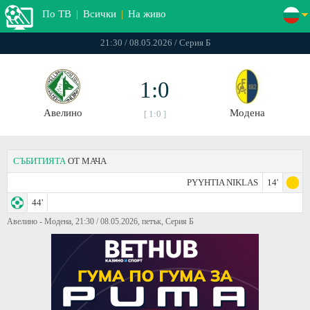
По ТВ
|
Всички
|
На живо
21:30 / 08.05.2026 / Серия Б
1:0
Авелино
Модена
[ 1:0 ]
СЪБИТИЯТА
ОТ МАЧА
PYYHTIA NIKLAS
14'
44'
Авелино - Модена, 21:30 / 08.05.2026, петък, Серия Б