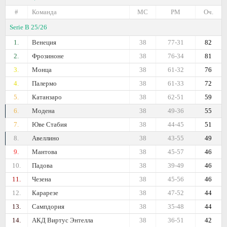
#
Команда
МС
РМ
Оч.
Serie B 25/26
1.
Венеция
38
77-31
82
2.
Фрозиноне
38
76-34
81
3.
Монца
38
61-32
76
4.
Палермо
38
61-33
72
5.
Катанзаро
38
62-51
59
6.
Модена
38
49-36
55
7.
Юве Стабия
38
44-45
51
8.
Авеллино
38
43-55
49
9.
Мантова
38
45-57
46
10.
Падова
38
39-49
46
11.
Чезена
38
45-56
46
12.
Карарезе
38
47-52
44
13.
Сампдория
38
35-48
44
14.
АКД Виртус Энтелла
38
36-51
42