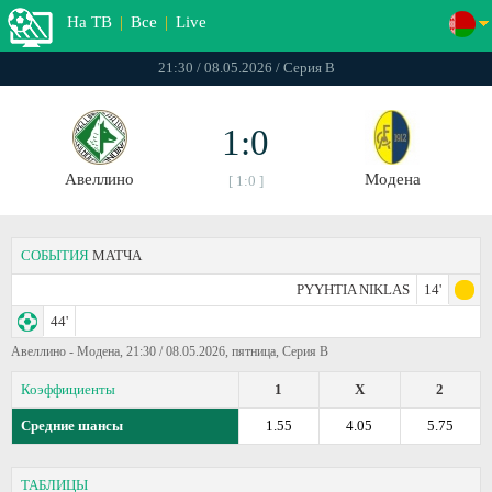
На ТВ
|
Все
|
Live
21:30 / 08.05.2026 / Серия В
1:0
Авеллино
Модена
[ 1:0 ]
СОБЫТИЯ
МАТЧА
PYYHTIA NIKLAS
14'
44'
Авеллино - Модена, 21:30 / 08.05.2026, пятница, Серия В
Коэффициенты
1
X
2
Средние шансы
1.55
4.05
5.75
ТАБЛИЦЫ