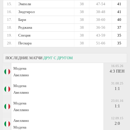
15.
Эмполи
38
47-54
41
16.
Зюдтирол
38
38-48
41
17.
Бари
38
38-60
40
18.
Реджана
38
36-56
37
19.
Специя
38
43-59
35
20.
Пескара
38
51-66
35
ПОСЛЕДНИЕ МАТЧИ
ДРУГ С ДРУГОМ
16.05.26
Модена
4:3 ПЕН
Авеллино
31.08.25
Модена
1:1
Авеллино
23.01.16
Модена
1:1
Авеллино
12.09.15
Авеллино
2:0
Модена