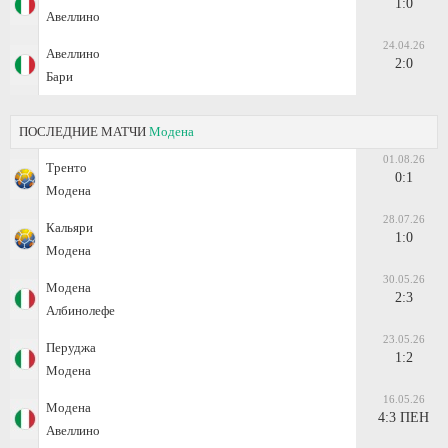
1:0
Авеллино
24.04.26
Авеллино
2:0
Бари
ПОСЛЕДНИЕ МАТЧИ
Модена
01.08.26
Тренто
0:1
Модена
28.07.26
Кальяри
1:0
Модена
30.05.26
Модена
2:3
Албинолефе
23.05.26
Перуджа
1:2
Модена
16.05.26
Модена
4:3 ПЕН
Авеллино