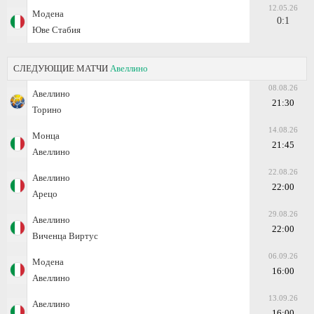
12.05.26
Модена
0:1
Юве Стабия
СЛЕДУЮЩИЕ МАТЧИ
Авеллино
08.08.26
Авеллино
21:30
Торино
14.08.26
Монца
21:45
Авеллино
22.08.26
Авеллино
22:00
Арецо
29.08.26
Авеллино
22:00
Виченца Виртус
06.09.26
Модена
16:00
Авеллино
13.09.26
Авеллино
16:00