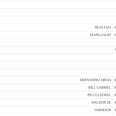
SILVA JAJA
6
MANGA ALEF
6
7
HERNANDEZ DIEGO
8
BILL GABRIEL
8
PICCO LEONEL
8
WELISON ZE
8
JADERSON
9