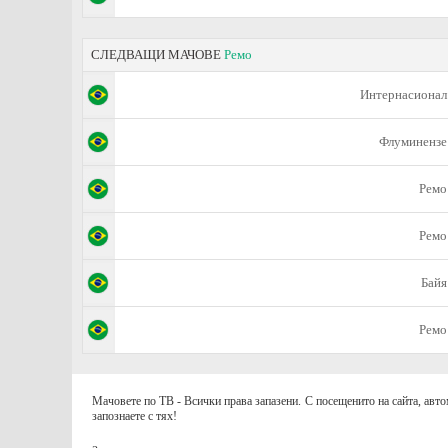
СЛЕДВАЩИ МАЧОВЕ
Ремо
Интернасионал
Флуминензе
Ремо
Ремо
Байя
Ремо
Мачовете по ТВ - Всички права запазени. С посещенито на сайта, авто
запознаете с тях!