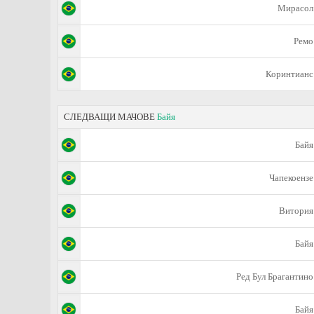
Мирасол
Ремо
Коринтианс
СЛЕДВАЩИ МАЧОВЕ
Байя
Байя
Чапекоензе
Витория
Байя
Ред Бул Брагантино
Байя