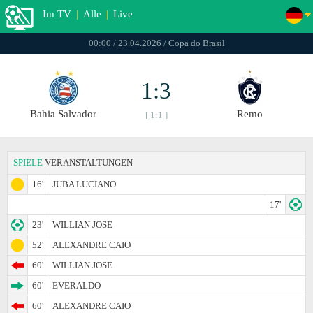
Im TV
|
Alle
|
Live
00:00 / 23.04.2026 / Copa do Brasil
1:3
Bahia Salvador
Remo
[ 1:1 ]
SPIELE
VERANSTALTUNGEN
16'
JUBA LUCIANO
17'
23'
WILLIAN JOSE
52'
ALEXANDRE CAIO
60'
WILLIAN JOSE
60'
EVERALDO
60'
ALEXANDRE CAIO