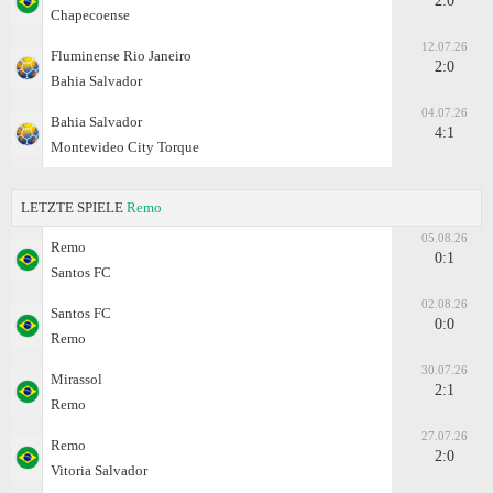
2:0
Chapecoense
12.07.26
Fluminense Rio Janeiro
2:0
Bahia Salvador
04.07.26
Bahia Salvador
4:1
Montevideo City Torque
LETZTE SPIELE
Remo
05.08.26
Remo
0:1
Santos FC
02.08.26
Santos FC
0:0
Remo
30.07.26
Mirassol
2:1
Remo
27.07.26
Remo
2:0
Vitoria Salvador