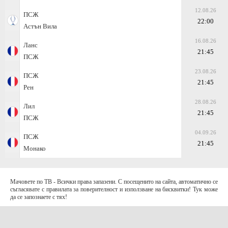
12.08.26
ПСЖ
22:00
Астън Вила
16.08.26
Ланс
21:45
ПСЖ
23.08.26
ПСЖ
21:45
Рен
28.08.26
Лил
21:45
ПСЖ
04.09.26
ПСЖ
21:45
Монако
Мачовете по ТВ - Всички права запазени. С посещенито на сайта, автоматично се
съгласявате с правилата за поверителност и използване на бисквитки! Тук може
да се запознаете с тях!
За контакти с нас: