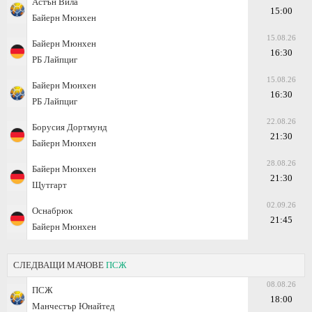
Астън Вила
15:00
Байерн Мюнхен
15.08.26
Байерн Мюнхен
16:30
РБ Лайпциг
15.08.26
Байерн Мюнхен
16:30
РБ Лайпциг
22.08.26
Борусия Дортмунд
21:30
Байерн Мюнхен
28.08.26
Байерн Мюнхен
21:30
Щутгарт
02.09.26
Оснабрюк
21:45
Байерн Мюнхен
СЛЕДВАЩИ МАЧОВЕ
ПСЖ
08.08.26
ПСЖ
18:00
Манчестър Юнайтед