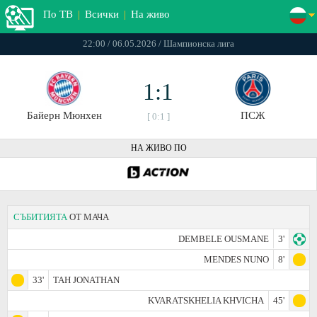
По ТВ
|
Всички
|
На живо
22:00 / 06.05.2026 / Шампионска лига
1:1
Байерн Мюнхен
ПСЖ
[ 0:1 ]
НА ЖИВО ПО
СЪБИТИЯТА
ОТ МАЧА
DEMBELE OUSMANE
3'
MENDES NUNO
8'
33'
TAH JONATHAN
KVARATSKHELIA KHVICHA
45'