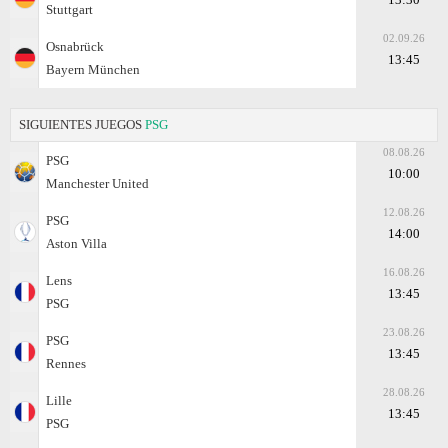
Stuttgart
02.09.26
Osnabrück
13:45
Bayern München
SIGUIENTES JUEGOS
PSG
08.08.26
PSG
10:00
Manchester United
12.08.26
PSG
14:00
Aston Villa
16.08.26
Lens
13:45
PSG
23.08.26
PSG
13:45
Rennes
28.08.26
Lille
13:45
PSG