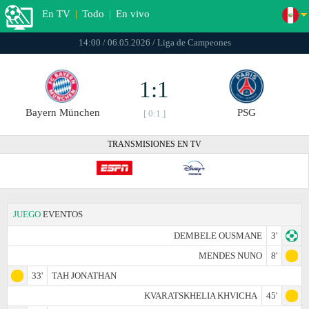
En TV
|
Todo
|
En vivo
14:00 / 06.05.2026 / Liga de Campeones
1:1
Bayern München
PSG
[ 0:1 ]
TRANSMISIONES EN TV
JUEGO
EVENTOS
DEMBELE OUSMANE
3'
MENDES NUNO
8'
33'
TAH JONATHAN
KVARATSKHELIA KHVICHA
45'