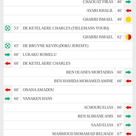
CHAOUAT FIRAS
46'
AYARI KHALIL
46'
GHARBI ISMAEL
49'
53'
DE KETELAERE CHARLES (TIELEMANS YOURI)
GHARBI ISMAEL
62'
65'
DE BRUYNE KEVIN (DOKU JEREMY)
66'
LUKAKU ROMELU
66'
DE KETELAERE CHARLES
BEN OUANES MORTADHA
66'
BEN HAMIDA MOHAMED AMINE
66'
66'
ONANA AMADOU
66'
VANAKEN HANS
ACHOURI ELIAS
66'
BEN SLIMANE ANIS
66'
SAAD ELIAS
67'
MAHMOUD MOHAMAD BELHADJ
67'