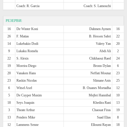
Coach: R. Garcia
Coach: S. Lamouchi
РЕЗЕРВИ:
16
De Winter Koni
Dahmen Aymen
16
26
F. Matias
B. Hessen Sabri
22
14
Lukebakio Dodi
Valery Yan
20
9
Lukaku Romelu
Abdi Ali
2
22
S. Alexis
Chikhaoui Raed
24
19
Moreira Diego
Bronn Dylan
6
20
Vanaken Hans
Neffati Moutaz
23
23
Raskin Nicolas
Slimane Anis
25
6
Witsel Axel
B. Ouanes Mortadha
12
5
De Cuyper Maxim
Mejbri Hannibal
10
18
Seys Joaquin
Khedira Rani
13
3
Theate Arthur
Chaouat Firas
19
13
Penders Mike
Saad Elias
8
12
Lammens Senne
Elloumi Rayan
18