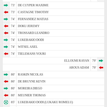
73'
DE CUYPER MAXIME
73'
CASTAGNE TIMOTHY
74'
FERNANDEZ MATIAS
74'
DOKU JEREMY
74'
TROSSARD LEANDRO
74'
LUKEBAKIO DODI
74'
WITSEL AXEL
74'
TIELEMANS YOURI
ELLOUMI RAYAN
79'
AROUS ADAM
79'
80'
RASKIN NICOLAS
80'
DE BRUYNE KEVIN
80'
MOREIRA DIEGO
80'
MEUNIER THOMAS
85'
LUKEBAKIO DODI (LUKAKU ROMELU)