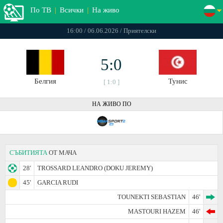
По ТВ
|
Всички
|
На живо
16:00 / 06.06.2026 / Приятелски
5:0
Белгия
Тунис
[ 1:0 ]
НА ЖИВО ПО
СЪБИТИЯТА
ОТ МАЧА
28'
TROSSARD LEANDRO (DOKU JEREMY)
45'
GARCIA RUDI
TOUNEKTI SEBASTIAN
46'
MASTOURI HAZEM
46'