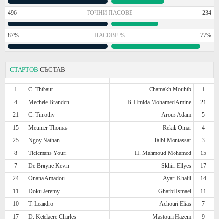
496
ТОЧНИ ПАСОВЕ
234
87%
ПАСОВЕ %
77%
СТАРТОВ
СЪСТАВ:
1
C. Thibaut
Chamakh Mouhib
1
4
Mechele Brandon
B. Hmida Mohamed Amine
21
21
C. Timothy
Arous Adam
5
15
Meunier Thomas
Rekik Omar
4
25
Ngoy Nathan
Talbi Montassar
3
8
Tielemans Youri
H. Mahmoud Mohamed
15
7
De Bruyne Kevin
Skhiri Ellyes
17
24
Onana Amadou
Ayari Khalil
14
11
Doku Jeremy
Gharbi Ismael
11
10
T. Leandro
Achouri Elias
7
17
D. Ketelaere Charles
Mastouri Hazem
9