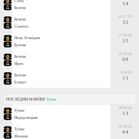
САЩ
1:4
Белгия
01.07.26
Белгия
3:2
Сенегал
27.06.26
Нова Зеландия
1:5
Белгия
21.06.26
Белгия
0:0
Иран
15.06.26
Белгия
1:1
Египет
ПОСЛЕДНИ МАЧОВЕ
Тунис
26.06.26
Тунис
1:3
Нидерландия
21.06.26
Тунис
0:4
Япония