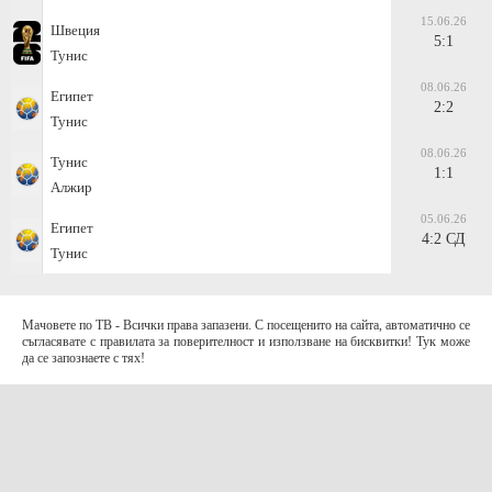
15.06.26
Швеция
5:1
Тунис
08.06.26
Египет
2:2
Тунис
08.06.26
Тунис
1:1
Алжир
05.06.26
Египет
4:2 СД
Тунис
Мачовете по ТВ - Всички права запазени. С посещенито на сайта, автоматично се
съгласявате с правилата за поверителност и използване на бисквитки! Тук може
да се запознаете с тях!
За контакти с нас:
Terms of Use (EULA)
contact@telefootball.net